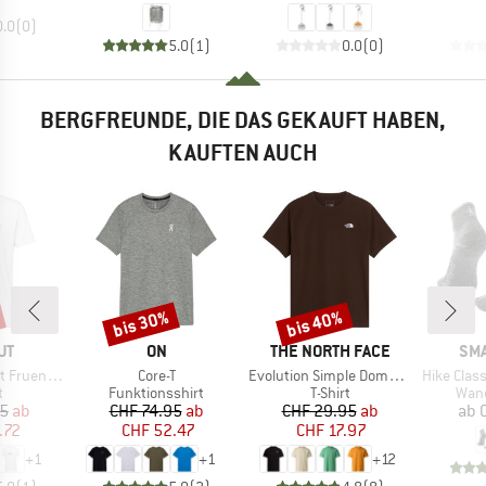
0.0
(
0
)
5.0
(
1
)
0.0
(
0
)
BERGFREUNDE, DIE DAS GEKAUFT HABEN,
KAUFTEN AUCH
bis 30%
bis 40%
Rabatt
Rabatt
E
MARKE
MARKE
MA
UT
ON
THE NORTH FACE
SM
Artikel
Artikel
Artikel
uendenhorn
Core-T
Evolution Simple Dome Short Sleeve
Hike Classic Edition L
ktgruppe
Produktgruppe
Produktgruppe
Prod
t
Funktionsshirt
T-Shirt
Wan
eis
duzierter Preis
Preis
reduzierter Preis
Preis
reduzierter Preis
95
ab
CHF 74.95
ab
CHF 29.95
ab
ab
.72
CHF 52.47
CHF 17.97
+
1
+
1
+
12