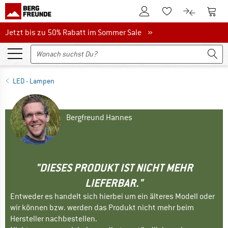
Zum Kundenkonto
Zum 
Zum Merkzettel.
Zum Produk
Jetzt bis zu 50% Rabatt im Sommer Sale
Jetzt bis zu 50% Rabatt im Sommer Sale »
LED - Lampen
Bergfreund Hannes
"DIESES PRODUKT IST NICHT MEHR
LIEFERBAR."
Entweder es handelt sich hierbei um ein älteres Modell oder
wir können bzw. werden das Produkt nicht mehr beim
Hersteller nachbestellen.