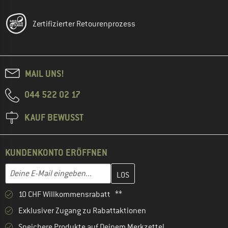
Zertifizierter Retourenprozess
MAIL UNS!
044 522 02 17
KAUF BEWUSST
KUNDENKONTO ERÖFFNEN
Gib hier deine E-Mail-Adresse ein und erstelle im nächsten Schri
E-Mail-Adresse
10 CHF Willkommensrabatt **
Exklusiver Zugang zu Rabattaktionen
Speichere Produkte auf Deinem Merkzettel