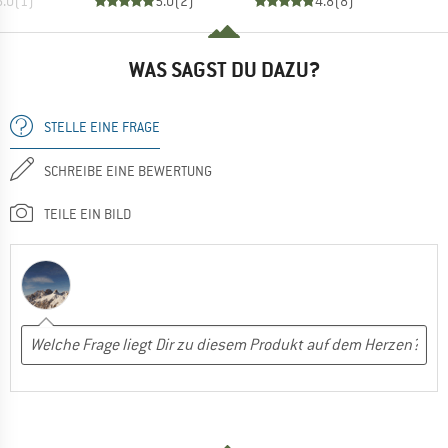
5.0
(
1
)
5.0
(
2
)
4.8
(
8
)
WAS SAGST DU DAZU?
STELLE EINE FRAGE
SCHREIBE EINE BEWERTUNG
TEILE EIN BILD