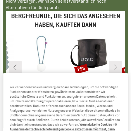
Nicht verzagen, wir haben selbstverständlich noch
Alternativen für Dich parat:
BERGFREUNDE, DIE SICH DAS ANGESEHEN
HABEN, KAUFTEN DANN
bis
75%
Rabatt
Raba
E
O
MARKE
CAMPO LIBRE
MARKE
STOIC
r Carrier
Artikel
Leni
Artikel
Folding Wash Bowl
Artikel
HarnosandSt. II
Wir verwenden Cookies und vergleichbare Technologien, um die notwendigen
ruppe
äger
Produktgruppe
LED-Lampe
Produktgruppe
Schüssel
P
P
Funktionen unserer Website zu gewährleisten. Außerdem bieten wir
eis
duzierter Preis
HF 7.52
CHF 46.95
Preis
CHF 16.95
ab
Preis
reduzierter Preis
CHF 4.24
CHF 12.
zusätzliche Dienste und Funktionen an, analysieren unseren Datenverkehr,
um Inhalte und Werbung zu personalisieren, bzw. Social Media-Funktionen
bereitzustellen. Dadurch erfahren auch unsere Social Media-, Werbe- und
3.7
(
3
)
5.0
(
2
)
4.7
(
14
)
Analysepartner von deiner Nutzung unserer Website; diese sitzen teilweise in
Drittländern ohne angemessene Garantien zum Schutz deiner Daten, etwa vor
dem Zugriff durch Behörden. Durch Anklicken von „Alle auswählen“ erklärst du
dich damit einverstanden, dass wir so verfahren.
Wenn du keine Cookies mit
Ausnahme der technisch notwendigen Cookie akzeptieren möchtest, dann