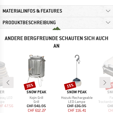
MATERIALINFOS & FEATURES
PRODUKTBESCHREIBUNG
ANDERE BERGFREUNDE SCHAUTEN SICH AUCH
AN
35%
15%
45
Rabatt
Rabatt
Raba
MARKE
MARKE
MA
ER
SNOW PEAK
SNOW PEAK
SN
Artikel
Artikel
Ar
Away LED
Kojin Grill
Hozuki Rechargeable
Fi
gruppe
Produktgruppe
Produktgruppe
Produktg
mpe
Grill
LED-Lampe
Trockenbr
eis
duzierter Preis
Preis
reduzierter Preis
Preis
reduzierter Preis
HF 47.56
CHF 941.95
CHF 136.95
CH
CHF 612.27
CHF 116.41
CH