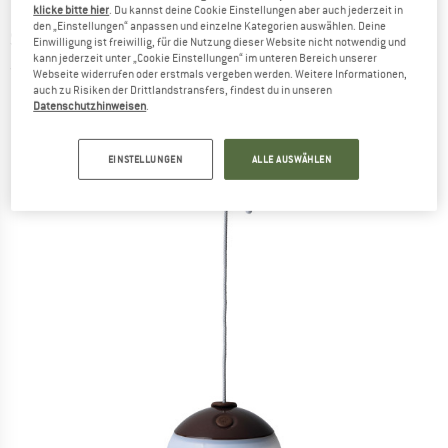
klicke bitte hier
. Du kannst deine Cookie Einstellungen aber auch jederzeit in
den „Einstellungen“ anpassen und einzelne Kategorien auswählen. Deine
SNOW PEAK
-
Hozuki Light - LED-Lampe
Einwilligung ist freiwillig, für die Nutzung dieser Website nicht notwendig und
kann jederzeit unter „Cookie Einstellungen“ im unteren Bereich unserer
(0)
Webseite widerrufen oder erstmals vergeben werden. Weitere Informationen,
auch zu Risiken der Drittlandstransfers, findest du in unseren
Datenschutzhinweisen
.
EINSTELLUNGEN
ALLE AUSWÄHLEN