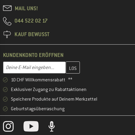
MAIL UNS!
044 522 02 17
KAUF BEWUSST
KUNDENKONTO ERÖFFNEN
Gib hier deine E-Mail-Adresse ein und erstelle im nächsten Schri
E-Mail-Adresse
10 CHF Willkommensrabatt **
Exklusiver Zugang zu Rabattaktionen
Speichere Produkte auf Deinem Merkzettel
Geburtstagsüberraschung