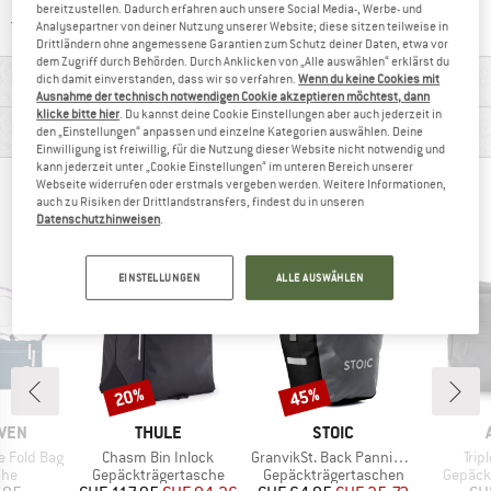
bereitzustellen. Dadurch erfahren auch unsere Social Media-, Werbe- und
Finde alle Infos hier!
Trusted Shops Käuferschutz
Analysepartner von deiner Nutzung unserer Website; diese sitzen teilweise in
Drittländern ohne angemessene Garantien zum Schutz deiner Daten, etwa vor
dem Zugriff durch Behörden. Durch Anklicken von „Alle auswählen“ erklärst du
MATERIALINFOS & FEATURES
dich damit einverstanden, dass wir so verfahren.
Wenn du keine Cookies mit
Ausnahme der technisch notwendigen Cookie akzeptieren möchtest, dann
klicke bitte hier
. Du kannst deine Cookie Einstellungen aber auch jederzeit in
PRODUKTBESCHREIBUNG
den „Einstellungen“ anpassen und einzelne Kategorien auswählen. Deine
Einwilligung ist freiwillig, für die Nutzung dieser Website nicht notwendig und
kann jederzeit unter „Cookie Einstellungen“ im unteren Bereich unserer
Webseite widerrufen oder erstmals vergeben werden. Weitere Informationen,
ANDERE BERGFREUNDE SCHAUTEN SICH AUCH
auch zu Risiken der Drittlandstransfers, findest du in unseren
Datenschutzhinweisen
.
AN
EINSTELLUNGEN
ALLE AUSWÄHLEN
20%
45%
Rabatt
Rabatt
MARKE
MARKE
ÄVEN
THULE
STOIC
Artikel
Artikel
Artik
e Fold Bag
Chasm Bin Inlock
GranvikSt. Back Pannier 22
Trip
gruppe
Produktgruppe
Produktgruppe
Produk
che
Gepäckträgertasche
Gepäckträgertaschen
Gepäck