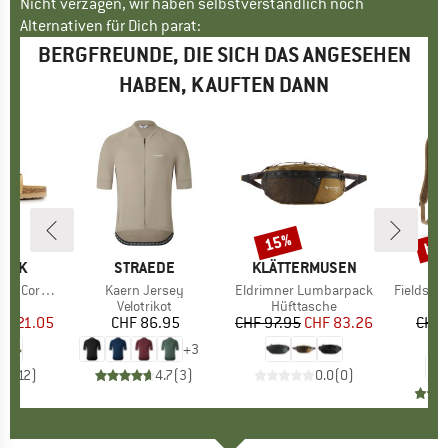
Nicht verzagen, wir haben selbstverständlich noch
Alternativen für Dich parat:
BERGFREUNDE, DIE SICH DAS ANGESEHEN
HABEN, KAUFTEN DANN
bis
15%
Rabatt
Raba
PEAK
MARKE
STRAEDE
MARKE
KLÄTTERMUSEN
MA
PA
rk Sandal
Artikel
Kaern Jersey
Artikel
Eldrimner Lumbarpack
Artikel
Fieldsmit
tgruppe
en
Produktgruppe
Velotrikot
Produktgruppe
Hüfttasche
P
D
eis
duzierter Preis
HF 21.05
CHF 86.95
Preis
CHF 97.95
Preis
reduzierter Preis
CHF 83.26
CHF 
CH
+
3
.6
(
12
)
4.7
(
3
)
0.0
(
0
)