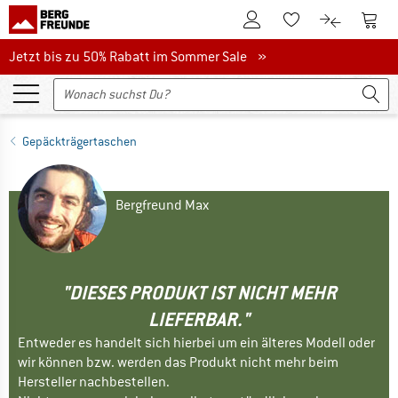
Zum Kundenkonto
Zum 
Zum Merkzettel.
Zum Produk
Jetzt bis zu 50% Rabatt im Sommer Sale
Jetzt bis zu 50% Rabatt im Sommer Sale »
Gepäckträgertaschen
Bergfreund Max
"DIESES PRODUKT IST NICHT MEHR
LIEFERBAR."
Entweder es handelt sich hierbei um ein älteres Modell oder
wir können bzw. werden das Produkt nicht mehr beim
Hersteller nachbestellen.