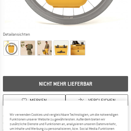
Detailansichten
NICHT MEHR LIEFERBAR
MERKEN
VERGLEICHEN
Finde mehr Informationen zu den Ver
Wir verwenden Cookies und vergleichbare Technologien, um die notwendigen
Portofrei ab CHF 100 (CH)
Funktionen unserer Website zu gewährleisten. Außerdem bieten wir
Gehe hier zu den Rückgabe-Richtlinie
100 Tage Rückgaberecht
zusätzliche Dienste und Funktionen an, analysieren unseren Datenverkehr,
Finde die Zahlungs-Infos hier! Öffnet sich 
um Inhalte und Werbung zu personalisieren, bzw. Social Media-Funktionen
Kauf auf Rechnung