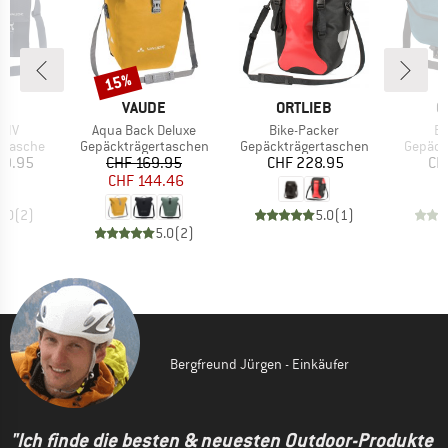
15%
Rabatt
E
MARKE
MARKE
M
E
VAUDE
ORTLIEB
O
Artikel
Artikel
Ar
 IV
Aqua Back Deluxe
Bike-Packer
E-
pe
Produktgruppe
Produktgruppe
Produk
rtasche
Gepäckträgertaschen
Gepäckträgertaschen
Gepäck
eis
Preis
reduzierter Preis
Preis
79.95
CHF 169.95
CHF 228.95
CH
CHF 144.46
5.0
(
2
)
5.0
(
1
)
5.0
(
2
)
Bergfreund Jürgen - Einkäufer
"Ich finde die besten & neuesten Outdoor-Produkte