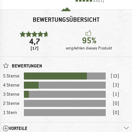
5.0
(
1
)
BEWERTUNGSÜBERSICHT
95%
4,7
(17)
empfehlen dieses Produkt
BEWERTUNGEN
5 Sterne
(13)
4 Sterne
(3)
3 Sterne
(1)
2 Sterne
(0)
1 Stern
(0)
VORTEILE