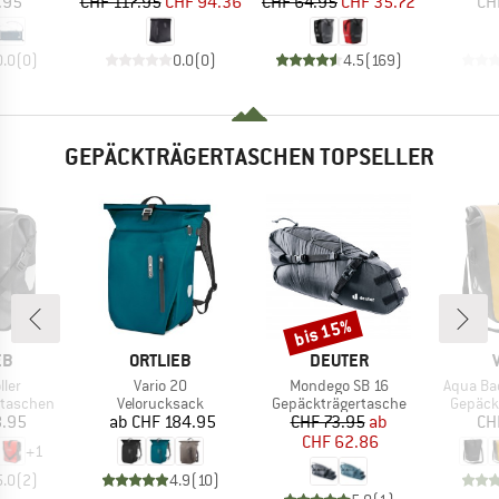
eis
Preis
reduzierter Preis
Preis
reduzierter Preis
.95
CHF 117.95
CHF 94.36
CHF 64.95
CHF 35.72
CH
0.0
(
0
)
0.0
(
0
)
4.5
(
169
)
GEPÄCKTRÄGERTASCHEN TOPSELLER
bis 15%
Rabatt
E
MARKE
MARKE
EB
ORTLIEB
DEUTER
Artikel
Artikel
Artikel
ller
Vario 20
Mondego SB 16
Aqua Ba
pe
Produktgruppe
Produktgruppe
Produk
rtaschen
Velorucksack
Gepäckträgertasche
Gepäck
eis
Preis
Preis
reduzierter Preis
8.95
ab
CHF 184.95
CHF 73.95
ab
CH
CHF 62.86
+
1
5.0
(
2
)
4.9
(
10
)