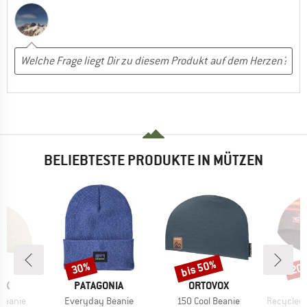
BELIEBTESTE PRODUKTE IN MÜTZEN
bis 50%
30%
20
Rabatt
Rabatt
Raba
MARKE
MARKE
OX
PATAGONIA
ORTOVOX
Artikel
Artikel
Artikel
Beanie
Everyday Beanie
150 Cool Beanie
Recycled M