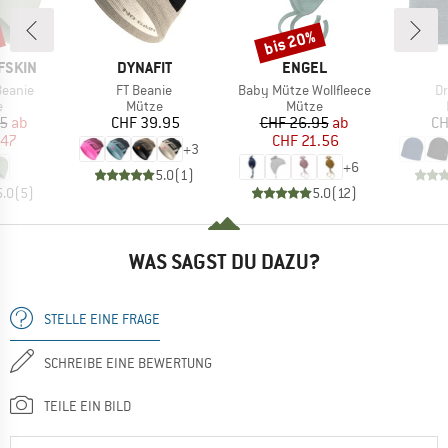
bis 20%
Rabatt
MARKE
MARKE
FSKIN
DYNAFIT
ENGEL
Artikel
Artikel
Ar
Beanie
FT Beanie
Baby Mütze Wollfleece
Dr
ktgruppe
Produktgruppe
Produktgruppe
e
Mütze
Mütze
eis
duzierter Preis
Preis
Preis
reduzierter Preis
95
ab
CHF 39.95
CHF 26.95
ab
CH
.47
CHF 21.56
+
3
+
6
5.0
(
1
)
5.0
(
5
)
5.0
(
12
)
WAS SAGST DU DAZU?
STELLE EINE FRAGE
SCHREIBE EINE BEWERTUNG
TEILE EIN BILD