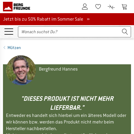
Zum Kundenkonto
Zum 
Zum Merkzettel.
Zum Produk
Jetzt bis zu 50% Rabatt im Sommer Sale
Jetzt bis zu 50% Rabatt im Sommer Sale »
Mützen
Bergfreund Hannes
"DIESES PRODUKT IST NICHT MEHR
LIEFERBAR."
Entweder es handelt sich hierbei um ein älteres Modell oder
wir können bzw. werden das Produkt nicht mehr beim
Hersteller nachbestellen.