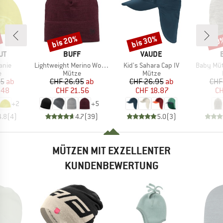
bis 20%
bis 30%
20
Rabatt
Rabatt
Raba
E
MARKE
MARKE
UT
BUFF
VAUDE
Artikel
Artikel
Artikel
anie
Lightweight Merino Wool Hat
Kid's Sahara Cap IV
Baby Müt
ktgruppe
Produktgruppe
Produktgruppe
e
Mütze
Mütze
eis
duzierter Preis
Preis
reduzierter Preis
Preis
reduzierter Preis
95
ab
CHF 26.95
ab
CHF 26.95
ab
CHF
.48
CHF 21.56
CHF 18.87
CH
+
2
+
5
4.8
(
4
)
4.7
(
39
)
5.0
(
3
)
MÜTZEN MIT EXZELLENTER
KUNDENBEWERTUNG