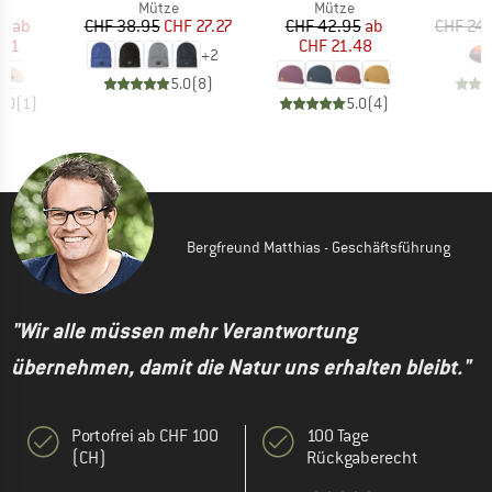
ktgruppe
Produktgruppe
Produktgruppe
e
Mütze
Mütze
eis
duzierter Preis
Preis
reduzierter Preis
Preis
reduzierter Preis
95
ab
CHF 38.95
CHF 27.27
CHF 42.95
ab
CHF 24.
.21
CHF 21.48
+
2
5.0
(
8
)
5.0
(
1
)
5.0
(
4
)
Bergfreund Matthias - Geschäftsführung
"Wir alle müssen mehr Verantwortung
übernehmen, damit die Natur uns erhalten bleibt."
Portofrei ab CHF 100
100 Tage
(CH)
Rückgaberecht