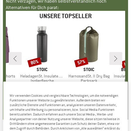
Nicht verzagen, wir haben selbstverständlich noch
Alternativen für Dich parat:
UNSERE TOPSELLER
bis
80%
57%
Rabatt
Rabatt
Raba
E
OX
MARKE
STOIC
MARKE
STOIC
MAR
BER
o Shorts
Artikel
HeladagenSt. Insulated Stainless Steel Bottle 500
Artikel
HarnosandSt. II Dry Bag
Artikel
Insulated Stainle
ktgruppe
s
Produktgruppe
Isolierflasche
Produktgruppe
Packsack
Pro
Isol
95
eis
duzierter Preis
ab
CHF 24.95
ab
Preis
reduzierter Preis
CHF 4.99
CHF 9.80
ab
Preis
reduzierter Preis
CHF 4.21
CHF 24.
.97
Wir verwenden Cookies und vergleichbare Technologien, um die notwendigen
+
1
Funktionen unserer Website zu gewährleisten. Außerdem bieten wir
4.6
(
20
)
5.0
(
2
)
zusätzliche Dienste und Funktionen an, analysieren unseren Datenverkehr,
.8
(
37
)
um Inhalte und Werbung zu personalisieren, bzw. Social Media-Funktionen
bereitzustellen. Dadurch erfahren auch unsere Social Media-, Werbe- und
Analysepartner von deiner Nutzung unserer Website; diese sitzen teilweise in
Drittländern ohne angemessene Garantien zum Schutz deiner Daten, etwa vor
dem Zugriff durch Behörden. Durch Anklicken von „Alle auswählen“ erklärst du