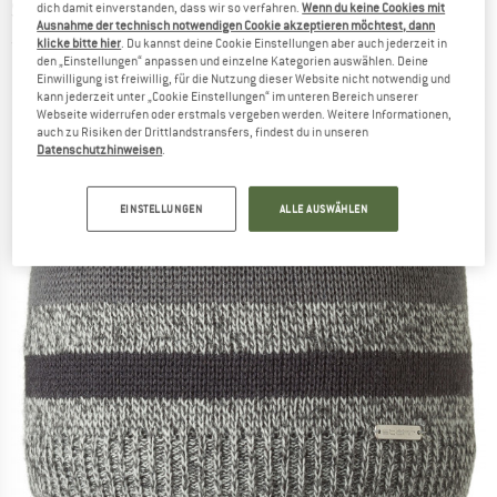
STÖHR
-
Holger - Mütze
dich damit einverstanden, dass wir so verfahren.
Wenn du keine Cookies mit
Ausnahme der technisch notwendigen Cookie akzeptieren möchtest, dann
klicke bitte hier
. Du kannst deine Cookie Einstellungen aber auch jederzeit in
(0)
den „Einstellungen“ anpassen und einzelne Kategorien auswählen. Deine
Einwilligung ist freiwillig, für die Nutzung dieser Website nicht notwendig und
kann jederzeit unter „Cookie Einstellungen“ im unteren Bereich unserer
Webseite widerrufen oder erstmals vergeben werden. Weitere Informationen,
auch zu Risiken der Drittlandstransfers, findest du in unseren
Datenschutzhinweisen
.
EINSTELLUNGEN
ALLE AUSWÄHLEN