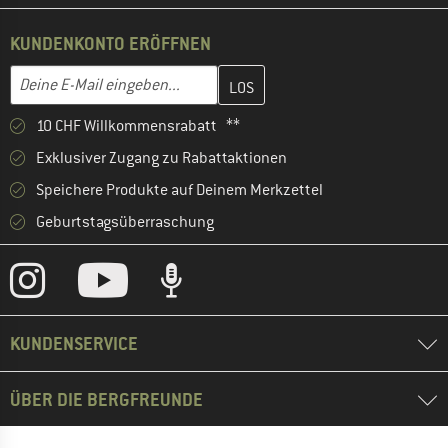
KUNDENKONTO ERÖFFNEN
Gib hier deine E-Mail-Adresse ein und erstelle im nächsten Schri
E-Mail-Adresse
10 CHF Willkommensrabatt **
Exklusiver Zugang zu Rabattaktionen
Speichere Produkte auf Deinem Merkzettel
Geburtstagsüberraschung
KUNDENSERVICE
ÜBER DIE BERGFREUNDE