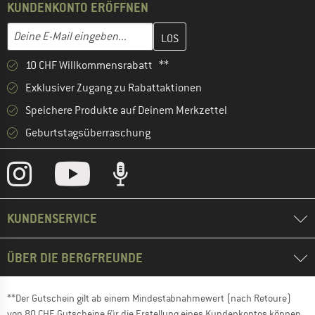
KUNDENKONTO ERÖFFNEN
Gib hier deine E-Mail-Adresse ein und erstelle im nächsten Schri
E-Mail-Adresse
10 CHF Willkommensrabatt **
Exklusiver Zugang zu Rabattaktionen
Speichere Produkte auf Deinem Merkzettel
Geburtstagsüberraschung
KUNDENSERVICE
ÜBER DIE BERGFREUNDE
**Der Gutschein gilt ab einem Mindestabnahmewert (nach Retoure)
von 80 CHF. Gutscheine für die Erstellung eines Kundenkontos können