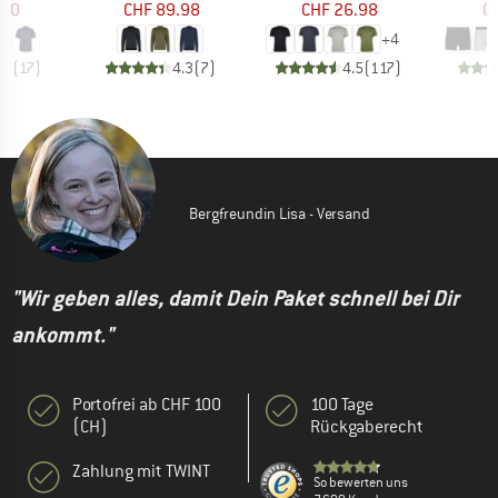
.90
CHF 89.98
CHF 26.98
CH
+
4
.8
(
17
)
4.3
(
7
)
4.5
(
117
)
Bergfreundin Lisa - Versand
"Wir geben alles, damit Dein Paket schnell bei Dir
ankommt."
Portofrei ab CHF 100
100 Tage
(CH)
Rückgaberecht
Zahlung mit TWINT
So bewerten uns