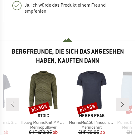
Ja, ich würde das Produkt einem Freund
empfehlen
BERGFREUNDE, DIE SICH DAS ANGESEHEN
HABEN, KAUFTEN DANN
bis 50%
bis 55%
bis
Rabatt
Rabatt
Raba
KE
MARKE
MARKE
C
STOIC
HEBER PEAK
Artikel
Artikel
Artikel
S/S Shirt
Heavy MerinoKnit MMXX.Norrbotten Sweater
MerinoMix150 PineconeHe. II T-Shirt
Merino150 S
ktgruppe
Produktgruppe
Produktgruppe
Produk
d
Merinopullover
Merinoshirt
Merino
eis
duzierter Preis
Preis
reduzierter Preis
Preis
reduzierter Preis
95
ab
CHF 179.95
ab
CHF 59.95
ab
CHF