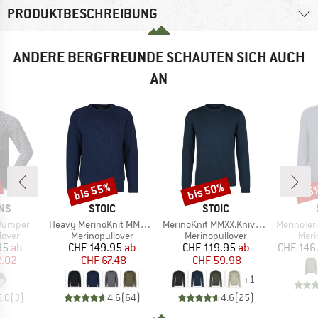
PRODUKTBESCHREIBUNG
ANDERE BERGFREUNDE SCHAUTEN SICH AUCH
AN
bis 55%
bis 50%
55
Rabatt
Rabatt
Raba
MARKE
MARKE
NS
STOIC
STOIC
Artikel
Artikel
Artikel
 Jumper
Heavy MerinoKnit MMXX.Rutvik Sweater
MerinoKnit MMXX.Kniva Sweater
MerinoTerry25
ruppe
Produktgruppe
Produktgruppe
Prod
lover
Merinopullover
Merinopullover
Meri
eis
duzierter Preis
Preis
reduzierter Preis
Preis
reduzierter Preis
95
ab
CHF 149.95
ab
CHF 119.95
ab
CHF 146
2.02
CHF 67.48
CHF 59.98
+
1
5.0
(
3
)
4.6
(
64
)
4.6
(
25
)