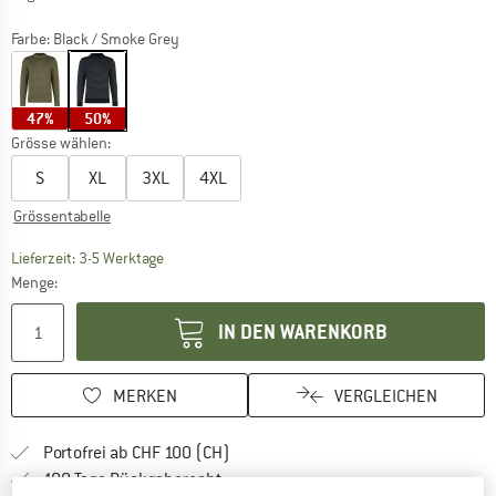
Farbe:
Black / Smoke Grey
47%
50%
Grösse wählen:
S
XL
3XL
4XL
Grössentabelle
Der Link öffnet sich in einer Infobox und beinhaltet
Lieferzeit: 3-5 Werktage
Menge:
IN DEN WARENKORB
MERKEN
VERGLEICHEN
Finde mehr Informationen zu den Ver
Portofrei ab CHF 100 (CH)
Gehe hier zu den Rückgabe-Richtlinie
100 Tage Rückgaberecht