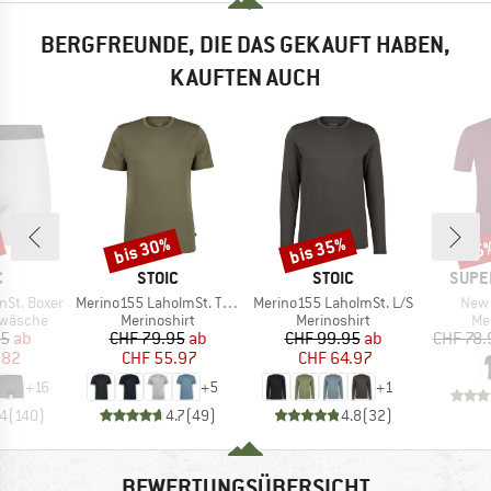
BERGFREUNDE, DIE DAS GEKAUFT HABEN,
KAUFTEN AUCH
bis 30%
bis 35%
55
Rabatt
Rabatt
Raba
KE
MARKE
MARKE
MARK
C
STOIC
STOIC
SUPE
Artikel
Artikel
Artik
nSt. Boxer
Merino155 LaholmSt. T-Shirt
Merino155 LaholmSt. L/S
New 
ppe
Produktgruppe
Produktgruppe
Pr
rwäsche
Merinoshirt
Merinoshirt
Me
eis
duzierter Preis
Preis
reduzierter Preis
Preis
reduzierter Preis
95
ab
CHF 79.95
ab
CHF 99.95
ab
CHF 78.
.82
CHF 55.97
CHF 64.97
+
16
+
5
+
1
.4
(
140
)
4.7
(
49
)
4.8
(
32
)
BEWERTUNGSÜBERSICHT