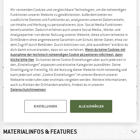
Finde die Zahlungs-Infos hier! Öffnet sich 
Kauf auf Rechnung
Finde alle Infos hier!
Trusted Shops Käuferschutz
Wir verwenden Cookies und vergleichbare Technologien, um die notwendigen
Funktionen unserer Website zu gewährleisten. Außerdem bieten wir
zusätzliche Dienste und Funktionen an, analysieren unseren Datenverkehr,
um Inhalte und Werbung zu personalisieren, bzw. Social Media-Funktionen
bereitzustellen. Dadurch erfahren auch unsere Social Media-, Werbe- und
Analysepartner von deiner Nutzung unserer Website; diese sitzen teilweise in
AUF EINEN BLICK
Drittländern ohne angemessene Garantien zum Schutz deiner Daten, etwa vor
dem Zugriff durch Behörden. Durch Anklicken von „Alle auswählen“ erklärst du
Schicker Merinopullover mit kleinem Stehkragen
dich damit einverstanden, dass wir so verfahren.
Wenn du keine Cookies mit
Ausnahme der technisch notwendigen Cookie akzeptieren möchtest, dann
klicke bitte hier
. Du kannst deine Cookie Einstellungen aber auch jederzeit in
den „Einstellungen“ anpassen und einzelne Kategorien auswählen. Deine
Einwilligung ist freiwillig, für die Nutzung dieser Website nicht notwendig und
kann jederzeit unter „Cookie Einstellungen“ im unteren Bereich unserer
Webseite widerrufen oder erstmals vergeben werden. Weitere Informationen,
auch zu Risiken der Drittlandstransfers, findest du in unseren
Datenschutzhinweisen
.
0 g
Kunden sagen:
PFC-/PFAS-frei
Mulesi
EINSTELLUNGEN
ALLE AUSWÄHLEN
guter Schnitt
MATERIALINFOS & FEATURES