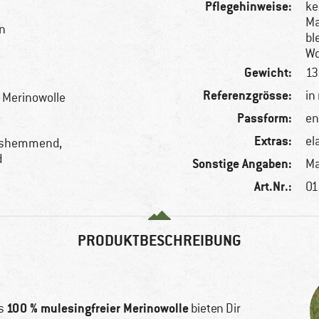
Pflegehinweise:
ke
Ma
en
bl
Wo
Gewicht:
13
Referenzgrösse:
in
e Merinowolle
Passform:
en
Extras:
el
hshemmend,
d
Sonstige Angaben:
Ma
Art.Nr.:
01
PRODUKTBESCHREIBUNG
100 % mulesingfreier Merinowolle
s
bieten Dir