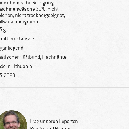
ine chemische Reinigung,
schinenwäsche 30°C, nicht
eichen, nicht trocknergeeignet,
llwaschprogramm
5 g
 mittlerer Grösse
ganliegend
astischer Hüftbund, Flachnähte
de in Lithuania
5-2083
Frag unseren Experten
Bergfreund Hannes