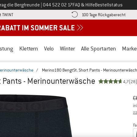
Ruf uns an unter
rag die Bergfreunde
|
044 522 02 17
FAQ & Hilfe
Bestellstatus
Finde die Zahlungs-Infos hier! Öffnet sich in einer Infobox
Gehe h
t TWINT
100 Tage Rückgaberecht
stung
Klettern
Velo
Winter
Alle Sportarten
Marke
erinounterwäsche
/
Merino180 BengtSt. Short Pants - Merinounterwäsc
t Pants - Merinounterwäsche
4,7
(28
Ur
Pr
C
in
zz
Fa