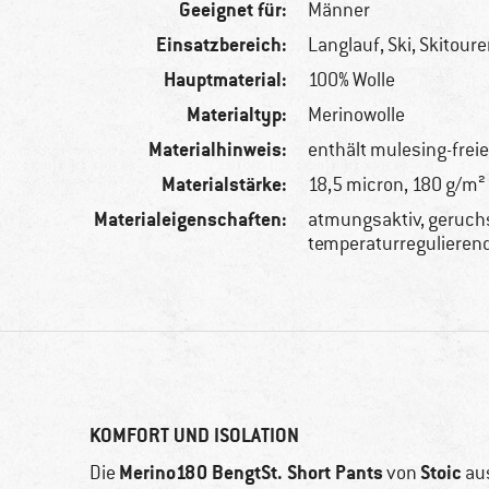
Geeignet für:
Männer
Einsatzbereich:
Langlauf, Ski, Skitour
Hauptmaterial:
100% Wolle
Materialtyp:
Merinowolle
Materialhinweis:
enthält mulesing-frei
Materialstärke:
18,5 micron, 180 g/m²
Materialeigenschaften:
atmungsaktiv, geruc
temperaturregulieren
KOMFORT UND ISOLATION
Merino180 BengtSt. Short Pants
Stoic
Die
von
au