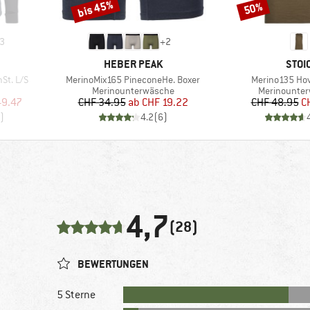
bis 45%
50%
Rabatt
Rabatt
3
+
2
MARKE
MAR
HEBER PEAK
STOI
Artikel
Artikel
St. L/S
MerinoMix165 PineconeHe. Boxer
Merino135 Hov
pe
Produktgruppe
Produktgru
Merinounterwäsche
Merinounte
rter Preis
Preis
reduzierter Preis
Pr
re
49.47
CHF 34.95
ab
CHF 19.22
CHF 48.95
C
)
4.2
(
6
)
4,7
(28)
BEWERTUNGEN
5 Sterne