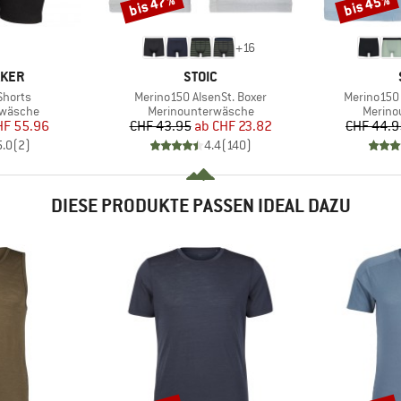
bis 47%
bis 45%
Rabatt
Rabatt
+
16
MARKE
AKER
STOIC
Artikel
Artikel
Shorts
Merino150 AlsenSt. Boxer
Merino150 
ppe
Produktgruppe
Produk
rwäsche
Merinounterwäsche
Merino
eis
duzierter Preis
Preis
reduzierter Preis
HF 55.96
CHF 43.95
ab
CHF 23.82
CHF 44.9
5.0
(
2
)
4.4
(
140
)
DIESE PRODUKTE PASSEN IDEAL DAZU