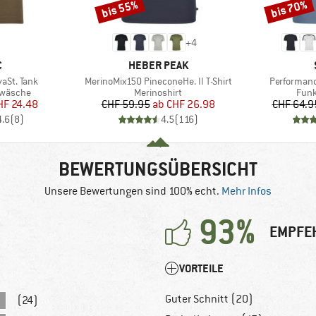
bis 55%
bis 70%
Rabatt
Rabatt
+
4
KE
MARKE
C
HEBER PEAK
Artikel
Artikel
aSt. Tank
MerinoMix150 PineconeHe. II T-Shirt
Performanc
ppe
Produktgruppe
Prod
rwäsche
Merinoshirt
Funk
eis
duzierter Preis
Preis
reduzierter Preis
HF 24.48
CHF 59.95
ab
CHF 26.98
CHF 64.9
4.6
(
8
)
4.5
(
116
)
BEWERTUNGSÜBERSICHT
Unsere Bewertungen sind 100% echt.
Mehr Infos
93%
EMPFE
VORTEILE
Guter Schnitt (20)
(24)