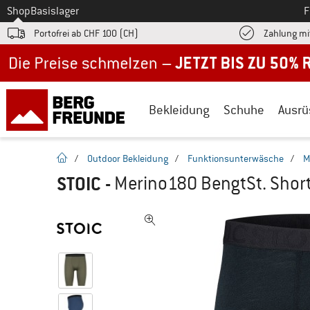
Zum
Shop
Basislager
F
Portofrei ab CHF 100 (CH)
Zahlung mi
Jetzt bis zu 50% Rabatt im Sommer Sale
Bekleidung
Schuhe
Ausrü
Startseite
/
Outdoor Bekleidung
/
Funktionsunterwäsche
/
M
STOIC
-
Merino180 BengtSt. Shor