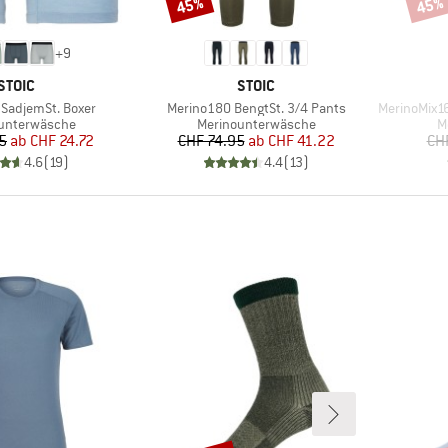
45%
45%
Rabatt
Rabat
+
9
MARKE
MARKE
STOIC
STOIC
Artikel
Artikel
SadjemSt. Boxer
Merino180 BengtSt. 3/4 Pants
MerinoMix1
tgruppe
Produktgruppe
P
unterwäsche
Merinounterwäsche
M
Preis
reduzierter Preis
Preis
reduzierter Preis
5
ab
CHF 24.72
CHF 74.95
ab
CHF 41.22
CH
4.6
(
19
)
4.4
(
13
)