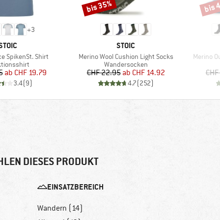
bis 35%
bis 
Rabatt
Rabat
+
3
MARKE
MARKE
STOIC
STOIC
Artikel
Artikel
e SpikenSt. Shirt
Merino Wool Cushion Light Socks
Merino O
uktgruppe
Produktgruppe
tionsshirt
Wandersocken
Preis
reduzierter Preis
Preis
reduzierter Preis
5
ab
CHF 19.79
CHF 22.95
ab
CHF 14.92
CHF
3.4
(
9
)
4.7
(
252
)
HLEN DIESES PRODUKT
EINSATZBEREICH
Wandern (14)