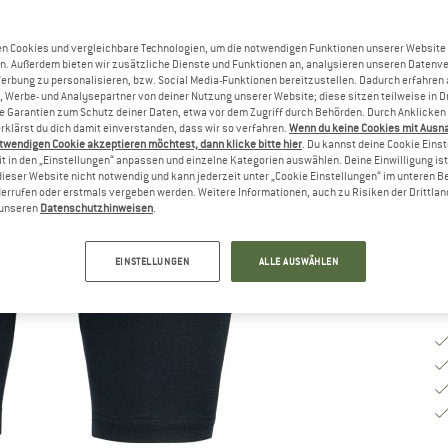
n Cookies und vergleichbare Technologien, um die notwendigen Funktionen unserer Website
Gr
n. Außerdem bieten wir zusätzliche Dienste und Funktionen an, analysieren unseren Datenv
Werbung zu personalisieren, bzw. Social Media-Funktionen bereitzustellen. Dadurch erfahren
, Werbe- und Analysepartner von deiner Nutzung unserer Website; diese sitzen teilweise in D
Garantien zum Schutz deiner Daten, etwa vor dem Zugriff durch Behörden. Durch Anklicken 
G
rklärst du dich damit einverstanden, dass wir so verfahren.
Wenn du keine Cookies mit Ausn
twendigen Cookie akzeptieren möchtest, dann klicke bitte hier
. Du kannst deine Cookie Eins
Li
t in den „Einstellungen“ anpassen und einzelne Kategorien auswählen. Deine Einwilligung ist f
dieser Website nicht notwendig und kann jederzeit unter „Cookie Einstellungen“ im unteren B
M
errufen oder erstmals vergeben werden. Weitere Informationen, auch zu Risiken der Drittlan
n unseren
Datenschutzhinweisen
.
EINSTELLUNGEN
ALLE AUSWÄHLEN
trägt Größe M
trägt Größe M
trägt Größe M