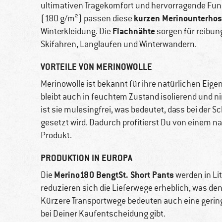
ultimativen Tragekomfort und hervorragende Funkti
kurzen Merinounterho
(180 g/m²) passen diese
Flachnähte
Winterkleidung. Die
sorgen für reibung
Skifahren, Langlaufen und Winterwandern.
VORTEILE VON MERINOWOLLE
Merinowolle ist bekannt für ihre natürlichen Eige
bleibt auch in feuchtem Zustand isolierend un
ist sie mulesingfrei, was bedeutet, dass bei der 
gesetzt wird. Dadurch profitierst Du von einem n
Produkt.
PRODUKTION IN EUROPA
Merino180 BengtSt. Short Pants
Die
werden in Lit
reduzieren sich die Lieferwege erheblich, was de
Kürzere Transportwege bedeuten auch eine gering
bei Deiner Kaufentscheidung gibt.