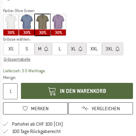
Farbe:
Olive Green
30%
30%
30%
30%
Grösse wählen:
XS
S
M
L
XL
XXL
3XL
Grössentabelle
Der Link öffnet sich in einer Infobox und beinhaltet
Lieferzeit: 3-5 Werktage
Menge:
IN DEN WARENKORB
MERKEN
VERGLEICHEN
Finde mehr Informationen zu den Ver
Portofrei ab CHF 100 (CH)
Gehe hier zu den Rückgabe-Richtlinie
100 Tage Rückgaberecht