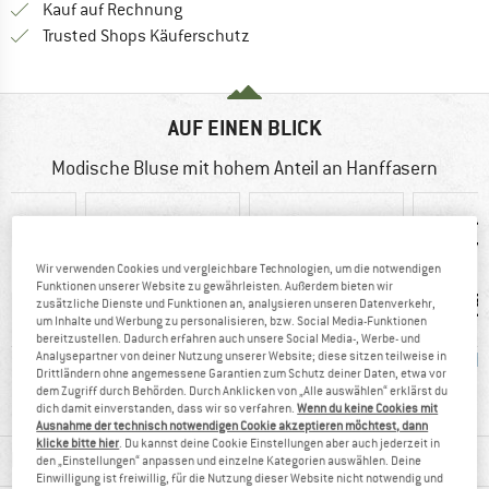
Finde die Zahlungs-Infos hier! Öffnet sich 
Kauf auf Rechnung
Finde alle Infos hier!
Trusted Shops Käuferschutz
AUF EINEN BLICK
Modische Bluse mit hohem Anteil an Hanffasern
Wir verwenden Cookies und vergleichbare Technologien, um die notwendigen
Funktionen unserer Website zu gewährleisten. Außerdem bieten wir
zusätzliche Dienste und Funktionen an, analysieren unseren Datenverkehr,
um Inhalte und Werbung zu personalisieren, bzw. Social Media-Funktionen
bereitzustellen. Dadurch erfahren auch unsere Social Media-, Werbe- und
Analysepartner von deiner Nutzung unserer Website; diese sitzen teilweise in
nf
95%
Kunden sagen:
PFC-/P
Drittländern ohne angemessene Garantien zum Schutz deiner Daten, etwa vor
Weiterempfehlung
guter Schnitt
dem Zugriff durch Behörden. Durch Anklicken von „Alle auswählen“ erklärst du
dich damit einverstanden, dass wir so verfahren.
Wenn du keine Cookies mit
Ausnahme der technisch notwendigen Cookie akzeptieren möchtest, dann
klicke bitte hier
. Du kannst deine Cookie Einstellungen aber auch jederzeit in
MATERIALINFOS & FEATURES
den „Einstellungen“ anpassen und einzelne Kategorien auswählen. Deine
Einwilligung ist freiwillig, für die Nutzung dieser Website nicht notwendig und