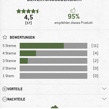
95%
4,5
(17)
empfehlen dieses Produkt
BEWERTUNGEN
5 Sterne
(11)
4 Sterne
(4)
3 Sterne
(2)
2 Sterne
(0)
1 Stern
(0)
VORTEILE
NACHTEILE