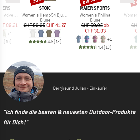
bis 55%
bis
30%
MARKE
MARKE
PERS
STOIC
MAIER SPORTS
Artikel
Artikel
Artikel
garm Bluse III
Women's Hemp54 BjurholmSt. S/S Blouse
Women's Philina
Women's 
uktgruppe
Produktgruppe
Produktgruppe
e
Bluse
Bluse
eis
duzierter Preis
Preis
reduzierter Preis
Preis
reduzierter Preis
HF 89.21
CHF 58.95
CHF 41.27
CHF 58.95
ab
CHF
CHF 31.03
CH
+
1
+
1
.6
(
10
)
4.5
(
17
)
4.4
(
13
)
Bergfreund Julian - Einkäufer
"Ich finde die besten & neuesten Outdoor-Produkte
für Dich!"