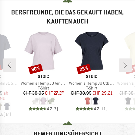
BERGFREUNDE, DIE DAS GEKAUFT HABEN,
KAUFTEN AUCH
30%
25%
55
Rabatt
Rabatt
Raba
KE
MARKE
MARKE
C
STOIC
STOIC
Artikel
Artikel
Artikel
S/S Shirt
Women's Hemp30 AmalSt. Backprint Tee
Women's Hemp30 UtbySt. Loose Tee
Women's Hemp
ktgruppe
Produktgruppe
Produktgruppe
d
T-Shirt
T-Shirt
eis
duzierter Preis
Preis
reduzierter Preis
Preis
reduzierter Preis
95
ab
CHF 38.95
CHF 27.27
CHF 38.95
CHF 29.21
CHF 38
.90
4.7
(
3
)
4.7
(
11
)
.8
(
17
)
BEWERTUNGSÜBERSICHT