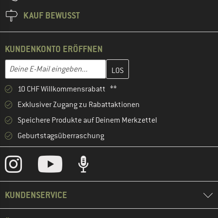
KAUF BEWUSST
KUNDENKONTO ERÖFFNEN
Gib hier deine E-Mail-Adresse ein und erstelle im nächsten Schri
E-Mail-Adresse
10 CHF Willkommensrabatt **
Exklusiver Zugang zu Rabattaktionen
Speichere Produkte auf Deinem Merkzettel
Geburtstagsüberraschung
KUNDENSERVICE