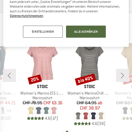
kann jederzeit unter „Cookie Einstellungen“ im unteren Bereich unserer
PRODUKTBESCHREIBUNG
Webseite widerrufen oder erstmals vergeben werden. Weitere Informationen,
auch zu Risiken der Drittlandstransfers, findest du in unseren
Datenschutzhinweisen
.
ANDERE BERGFREUNDE SCHAUTEN SICH AUCH
AN
EINSTELLUNGEN
ALLE AUSWÄHLEN
bis 40%
20%
20
Rabatt
Rabatt
Raba
KE
MARKE
MARKE
Y
STOIC
STOIC
Artikel
Artikel
Artikel
argo Trousers
Women's Merino155 LaholmSt. Loose Shirt Striped
Women's MerinoChill MMXX. Göteborg Loose Tee St
Women's MerinoPur
gruppe
Produktgruppe
Produktgruppe
Pr
hose
Merinoshirt
Merinoshirt
Me
eis
duzierter Preis
Preis
reduzierter Preis
Preis
reduzierter Preis
HF 44.21
CHF 78.95
CHF 63.16
CHF 64.95
ab
CHF 82.
CHF 38.97
+
1
.8
(
13
)
4.6
(
17
)
4.6
(
59
)