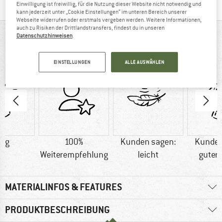
Einwilligung ist freiwillig, für die Nutzung dieser Website nicht notwendig und
kann jederzeit unter „Cookie Einstellungen“ im unteren Bereich unserer
Webseite widerrufen oder erstmals vergeben werden. Weitere Informationen,
auch zu Risiken der Drittlandstransfers, findest du in unseren
AUF EINEN BLICK
Datenschutzhinweisen
.
Funktionales Shirt aus reiner Merinowolle
EINSTELLUNGEN
ALLE AUSWÄHLEN
0 g
100%
Kunden sagen:
Kunden
Weiterempfehlung
leicht
guter 
MATERIALINFOS & FEATURES
PRODUKTBESCHREIBUNG