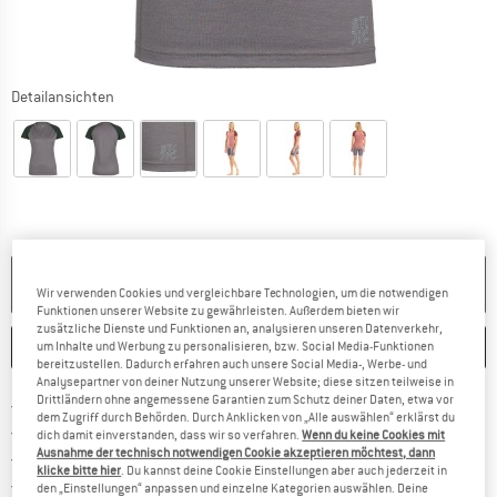
Detailansichten
NICHT MEHR LIEFERBAR
Wir verwenden Cookies und vergleichbare Technologien, um die notwendigen
Funktionen unserer Website zu gewährleisten. Außerdem bieten wir
zusätzliche Dienste und Funktionen an, analysieren unseren Datenverkehr,
MERKEN
VERGLEICHEN
um Inhalte und Werbung zu personalisieren, bzw. Social Media-Funktionen
bereitzustellen. Dadurch erfahren auch unsere Social Media-, Werbe- und
Analysepartner von deiner Nutzung unserer Website; diese sitzen teilweise in
Drittländern ohne angemessene Garantien zum Schutz deiner Daten, etwa vor
Finde mehr Informationen zu den Ver
Portofrei ab CHF 100 (CH)
dem Zugriff durch Behörden. Durch Anklicken von „Alle auswählen“ erklärst du
Gehe hier zu den Rückgabe-Richtlinie
100 Tage Rückgaberecht
dich damit einverstanden, dass wir so verfahren.
Wenn du keine Cookies mit
Ausnahme der technisch notwendigen Cookie akzeptieren möchtest, dann
Finde die Zahlungs-Infos hier! Öffnet sich 
Kauf auf Rechnung
klicke bitte hier
. Du kannst deine Cookie Einstellungen aber auch jederzeit in
Finde alle Infos hier!
Trusted Shops Käuferschutz
den „Einstellungen“ anpassen und einzelne Kategorien auswählen. Deine