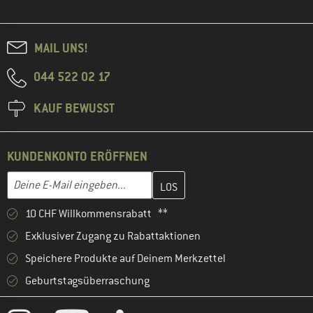
MAIL UNS!
044 522 02 17
KAUF BEWUSST
KUNDENKONTO ERÖFFNEN
Gib hier deine E-Mail-Adresse ein und erstelle im nächsten Schri
E-Mail-Adresse
10 CHF Willkommensrabatt **
Exklusiver Zugang zu Rabattaktionen
Speichere Produkte auf Deinem Merkzettel
Geburtstagsüberraschung