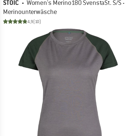
STOIC
-
Women's Merino180 SvenstaSt. S/S -
Merinounterwäsche
4,9
(10)