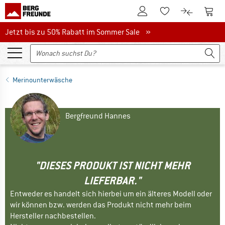
Zum Kundenkonto
Zum 
Zum Merkzettel.
Zum Produk
Jetzt bis zu 50% Rabatt im Sommer Sale
Jetzt bis zu 50% Rabatt im Sommer Sale »
Merinounterwäsche
Bergfreund Hannes
"DIESES PRODUKT IST NICHT MEHR
LIEFERBAR."
Entweder es handelt sich hierbei um ein älteres Modell oder
wir können bzw. werden das Produkt nicht mehr beim
Hersteller nachbestellen.