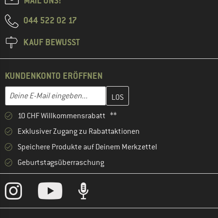
MAIL UNS!
044 522 02 17
KAUF BEWUSST
KUNDENKONTO ERÖFFNEN
Gib hier deine E-Mail-Adresse ein und erstelle im nächsten Schri
E-Mail-Adresse
10 CHF Willkommensrabatt **
Exklusiver Zugang zu Rabattaktionen
Speichere Produkte auf Deinem Merkzettel
Geburtstagsüberraschung