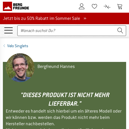
Zum Kundenkonto
Zum 
Zum Merkzettel.
Zum Produk
Jetzt bis zu 50% Rabatt im Sommer Sale
Jetzt bis zu 50% Rabatt im Sommer Sale »
Velo Singlets
Bergfreund Hannes
"DIESES PRODUKT IST NICHT MEHR
LIEFERBAR."
Entweder es handelt sich hierbei um ein älteres Modell oder
wir können bzw. werden das Produkt nicht mehr beim
Hersteller nachbestellen.