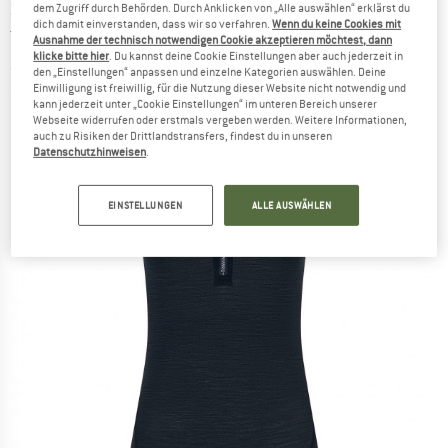
SUPER.NATURAL
-
Women's Grava Summer
dem Zugriff durch Behörden. Durch Anklicken von „Alle auswählen“ erklärst du
dich damit einverstanden, dass wir so verfahren.
Wenn du keine Cookies mit
Tank - Velo Singlet
Ausnahme der technisch notwendigen Cookie akzeptieren möchtest, dann
klicke bitte hier
. Du kannst deine Cookie Einstellungen aber auch jederzeit in
(0)
den „Einstellungen“ anpassen und einzelne Kategorien auswählen. Deine
Einwilligung ist freiwillig, für die Nutzung dieser Website nicht notwendig und
kann jederzeit unter „Cookie Einstellungen“ im unteren Bereich unserer
Webseite widerrufen oder erstmals vergeben werden. Weitere Informationen,
auch zu Risiken der Drittlandstransfers, findest du in unseren
Datenschutzhinweisen
.
EINSTELLUNGEN
ALLE AUSWÄHLEN