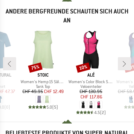
ANDERE BERGFREUNDE SCHAUTEN SICH AUCH
AN
75%
10%
10
Rabatt
Rabatt
Raba
MARKE
MARKE
TURAL
STOIC
ALÉ
l
Artikel
Artikel
Artikel
e
Women's Hemp15 SälkaSt. II Tank
Women's Color Block Sleeveless Unitard
Women's Pragm
gruppe
Produktgruppe
Produktgruppe
Pr
irt
Tank Top
Veloeinteiler
Vel
eis
duzierter Preis
Preis
reduzierter Preis
Preis
reduzierter Preis
HF 47.37
CHF 49.95
CHF 12.49
CHF 130.95
CHF 58.
CHF 117.86
0.0
(
0
)
5.0
(
5
)
4.5
(
2
)
BELIEBTESTE PRODUKTE VON SUPER.NATURAL