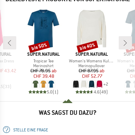
bis 50%
bis 40%
bis
Rabatt
Rabatt
Raba
MARKE
MARKE
MARK
TURAL
SUPER.NATURAL
SUPER.NATURAL
SUPE
Artikel
Artikel
Artikel
ax Dress
Tropicar Tee
Women's Womens Kula Top
Women's Ro
uktgruppe
Produktgruppe
Produktgruppe
Pr
Merinoshirt
Merinopullover
Me
eis
duzierter Preis
Preis
reduzierter Preis
Preis
reduzierter Preis
F 43.42
CHF 78.95
ab
CHF 87.95
ab
CHF
CHF 39.48
CHF 52.77
CH
+
2
.5
(
33
)
5.0
(
1
)
4.6
(
49
)
WAS SAGST DU DAZU?
STELLE EINE FRAGE