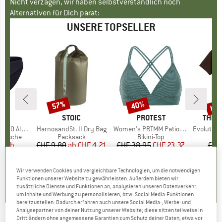
Nicht verzagen, wir haben selbstverständlich noch
Alternativen für Dich parat:
UNSERE TOPSELLER
bis
57%
40%
Rabatt
Rabatt
Raba
KE
C
MARKE
STOIC
MARKE
PROTEST
MARK
THE 
enSt. Brief
Artikel
HarnosandSt. II Dry Bag
Artikel
Women's PRTMM Patio Triangle
Artikel
Evolution Simpl
ppe
rwäsche
Produktgruppe
Packsack
Produktgruppe
Bikini-Top
95
eis
duzierter Preis
ab
CHF 9.80
ab
Preis
reduzierter Preis
CHF 4.21
CHF 38.95
Preis
reduzierter Preis
CHF 23.37
CHF
.77
CH
+
3
5.0
(
2
)
4.9
(
23
)
Wir verwenden Cookies und vergleichbare Technologien, um die notwendigen
Funktionen unserer Website zu gewährleisten. Außerdem bieten wir
.8
(
44
)
zusätzliche Dienste und Funktionen an, analysieren unseren Datenverkehr,
um Inhalte und Werbung zu personalisieren, bzw. Social Media-Funktionen
bereitzustellen. Dadurch erfahren auch unsere Social Media-, Werbe- und
Analysepartner von deiner Nutzung unserer Website; diese sitzen teilweise in
Drittländern ohne angemessene Garantien zum Schutz deiner Daten, etwa vor