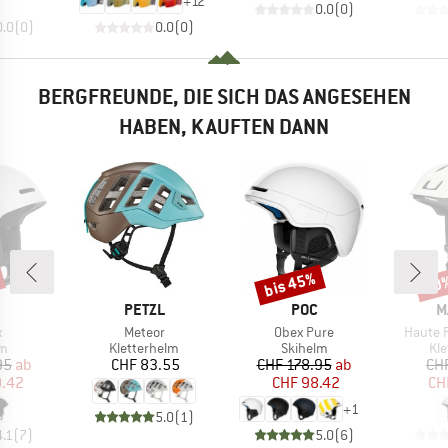
+
12
0.0
(
0
)
0.0
(
0
)
0.0
(
0
)
BERGFREUNDE, DIE SICH DAS ANGESEHEN
HABEN, KAUFTEN DANN
bis 45%
10
Rabatt
Raba
KE
MARKE
MARKE
M
PETZL
POC
M
l
Artikel
Artikel
Artikel
x
Meteor
Obex Pure
Haute 
ktgruppe
Produktgruppe
Produktgruppe
Pr
lm
Kletterhelm
Skihelm
Kl
eis
duzierter Preis
Preis
Preis
reduzierter Preis
95
ab
CHF 83.55
CHF 178.95
ab
CH
9.42
CHF 98.42
CH
+
1
5.0
(
1
)
4.1
(
7
)
5.0
(
6
)