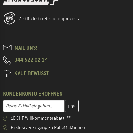
Zertifizierter Retourenprozess
MAIL UNS!
044 522 02 17
KAUF BEWUSST
KUNDENKONTO ERÖFFNEN
Gib hier deine E-Mail-Adresse ein und erstelle im nächsten Schri
E-Mail-Adresse
10 CHF Willkommensrabatt **
Exklusiver Zugang zu Rabattaktionen