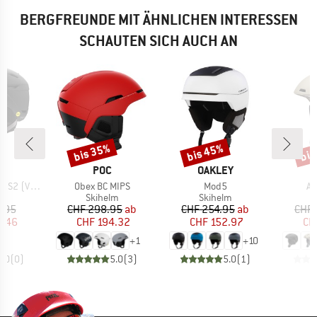
BERGFREUNDE MIT ÄHNLICHEN INTERESSEN
SCHAUTEN SICH AUCH AN
bis 35%
bis 45%
bis
Rabatt
Rabatt
Raba
E
MARKE
MARKE
H
POC
OAKLEY
Artikel
Artikel
Art
 (VLT 23%)
Obex BC MIPS
Mod5
Ac
ktgruppe
Produktgruppe
Produktgruppe
P
lm
Skihelm
Skihelm
S
eis
duzierter Preis
Preis
reduzierter Preis
Preis
reduzierter Preis
.95
CHF 298.95
ab
CHF 254.95
ab
CHF 
6.46
CHF 194.32
CHF 152.97
CH
+
1
+
10
0.0
(
0
)
5.0
(
3
)
5.0
(
1
)