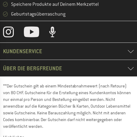
Speichere Produkte auf Deinem Merkzettel
Geburtstagsüberraschung
KUNDENSERVICE
ÜBER DIE BERGFREUNDE
**Der Gutschein gilt ab einem Mindestabnahmewert (nach Retoure)
von 80 CHF. Gutscheine für die Erstellung eines Kundenkontos können
nur einmal pro Person und Bestellung eingelöst werden. Nicht
anwendbar auf die Kategorien Bücher & Karten, Outdoor Lebensmittel
sowie Gutscheine. Keine Barauszahlung möglich. Nicht mit anderen
Codes kombinierbar. Der Gutschein darf nicht weitergegeben oder
veröffentlicht werden.