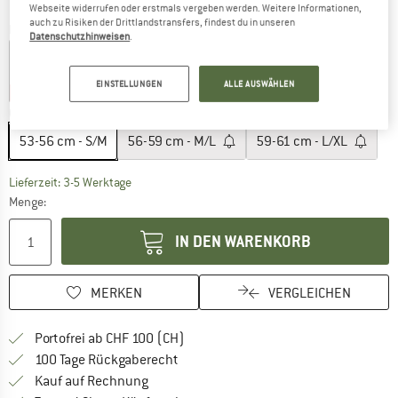
Webseite widerrufen oder erstmals vergeben werden. Weitere Informationen,
auch zu Risiken der Drittlandstransfers, findest du in unseren
Farbe:
Gloss White
Datenschutzhinweisen
.
EINSTELLUNGEN
ALLE AUSWÄHLEN
10%
10%
Grösse:
53-56 cm - S/M
53-56 cm - S/M
56-59 cm - M/L
59-61 cm - L/XL
Der Link öffnet sich in einer Infobox und beinhaltet
Lieferzeit: 3-5 Werktage
Menge:
IN DEN WARENKORB
MERKEN
VERGLEICHEN
Finde mehr Informationen zu den Ver
Portofrei ab CHF 100 (CH)
Gehe hier zu den Rückgabe-Richtlinie
100 Tage Rückgaberecht
Finde die Zahlungs-Infos hier! Öffnet sich 
Kauf auf Rechnung