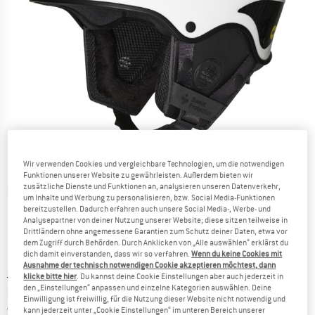
Wir verwenden Cookies und vergleichbare Technologien, um die notwendigen
Funktionen unserer Website zu gewährleisten. Außerdem bieten wir
zusätzliche Dienste und Funktionen an, analysieren unseren Datenverkehr,
Detailansichten
um Inhalte und Werbung zu personalisieren, bzw. Social Media-Funktionen
bereitzustellen. Dadurch erfahren auch unsere Social Media-, Werbe- und
Analysepartner von deiner Nutzung unserer Website; diese sitzen teilweise in
Drittländern ohne angemessene Garantien zum Schutz deiner Daten, etwa vor
dem Zugriff durch Behörden. Durch Anklicken von „Alle auswählen“ erklärst du
dich damit einverstanden, dass wir so verfahren.
Wenn du keine Cookies mit
Ausnahme der technisch notwendigen Cookie akzeptieren möchtest, dann
Ursprünglicher Preis :
Preis:
CHF
648.95
klicke bitte hier
. Du kannst deine Cookie Einstellungen aber auch jederzeit in
den „Einstellungen“ anpassen und einzelne Kategorien auswählen. Deine
CHF
584.06
inkl. MwSt., zollfreie Lieferung
Einwilligung ist freiwillig, für die Nutzung dieser Website nicht notwendig und
Schweiz. Informationen zu den Versand
Versandkostenfrei
(CH)
kann jederzeit unter „Cookie Einstellungen“ im unteren Bereich unserer