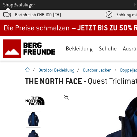
Zum
Shop
Basislager
F
Portofrei ab CHF 100 (CH)
Zahlung mi
Jetzt bis zu 50% Rabatt im Sommer Sale
Bekleidung
Schuhe
Ausrü
Startseite
/
Outdoor Bekleidung
/
Outdoor Jacken
/
Doppelja
THE NORTH FACE
-
Quest Triclima