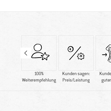
tfaser
100%
Kunden sagen:
Kunde
Weiterempfehlung
Preis/Leistung
guter