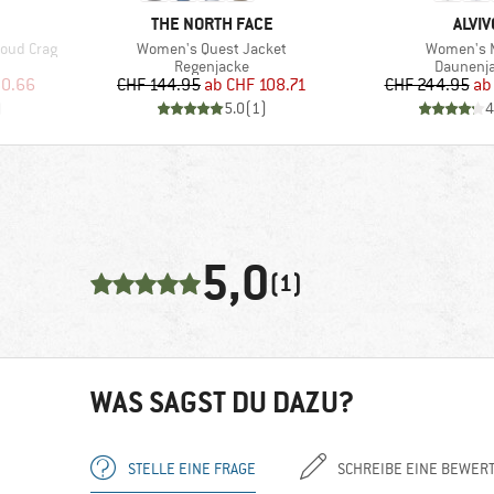
MARKE
MARK
THE NORTH FACE
ALVIV
Artikel
Artikel
Cloud Crag
Women's Quest Jacket
Women's 
Produktgruppe
Produkt
Regenjacke
Daunenj
rter Preis
Preis
reduzierter Preis
Pr
re
50.66
CHF 144.95
ab
CHF 108.71
CHF 244.95
ab
)
5.0
(
1
)
4
5,0
(1)
WAS SAGST DU DAZU?
STELLE EINE FRAGE
SCHREIBE EINE BEWER