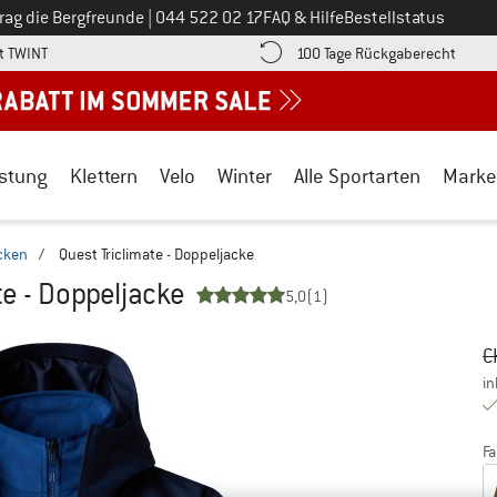
Ruf uns an unter
rag die Bergfreunde
|
044 522 02 17
FAQ & Hilfe
Bestellstatus
Finde die Zahlungs-Infos hier! Öffnet sich in einer Infobox
Gehe h
t TWINT
100 Tage Rückgaberecht
stung
Klettern
Velo
Winter
Alle Sportarten
Marke
cken
/
Quest Triclimate - Doppeljacke
te - Doppeljacke
5,0
(1)
Ur
Pr
C
in
Fa