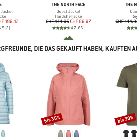
E
MARKE
MARK
E
THE NORTH FACE
THE 
Artikel
Arti
 Jacket
Quest Jacket
Que
gruppe
Produktgruppe
Pr
acke
Hardshelljacke
Re
eis
duzierter Preis
Preis
reduzierter Preis
HF 189.17
CHF 144.95
CHF 86.97
CHF 144.9
4.5
(
2
)
4.7
(
66
)
GFREUNDE, DIE DAS GEKAUFT HABEN, KAUFTEN 
bis 35%
bis 30%
Rabatt
Rabatt