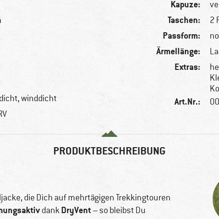
Kapuze:
ve
Taschen:
n
2 
Passform:
no
Ärmellänge:
L
Extras:
he
Kl
Ko
icht, winddicht
Art.Nr.:
00
RV
PRODUKTBESCHREIBUNG
eljacke, die Dich auf mehrtägigen Trekkingtouren
mungsaktiv
DryVent
dank
– so bleibst Du