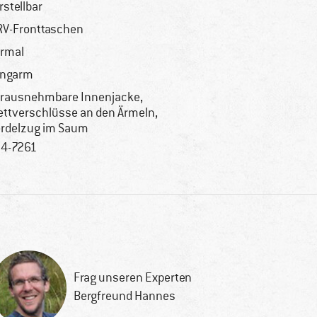
rstellbar
RV-Fronttaschen
rmal
angarm
rausnehmbare Innenjacke,
ettverschlüsse an den Ärmeln,
rdelzug im Saum
4-7261
Frag unseren Experten
Bergfreund Hannes