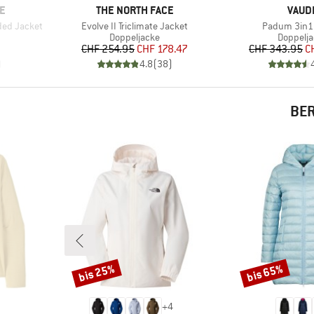
MARKE
MARK
E
THE NORTH FACE
VAUD
Artikel
Artikel
ded Jacket
Evolve II Triclimate Jacket
Padum 3in1
e
Produktgruppe
Produkt
Doppeljacke
Doppelj
Preis
reduzierter Preis
Pr
re
CHF 254.95
CHF 178.47
CHF 343.95
C
)
4.8
(
38
)
BER
bis 25%
bis 65%
Rabatt
Rabatt
+
4