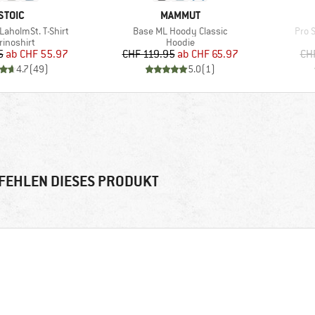
MARKE
MARKE
STOIC
MAMMUT
Artikel
Artik
LaholmSt. T-Shirt
Base ML Hoody Classic
Pro 
oduktgruppe
Produktgruppe
rinoshirt
Hoodie
Preis
reduzierter Preis
Preis
reduzierter Preis
5
ab
CHF 55.97
CHF 119.95
ab
CHF 65.97
CH
4.7
(
49
)
5.0
(
1
)
FEHLEN DIESES PRODUKT