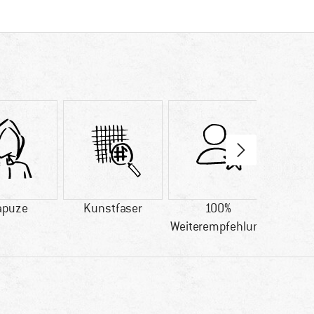
apuze
Kunstfaser
100%
Kund
Weiterempfehlung
Preis