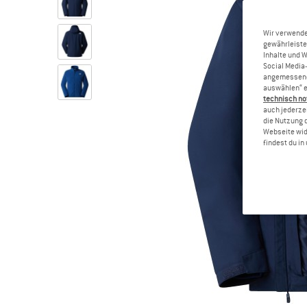
Wir verwende
gewährleiste
Inhalte und 
Social Media-
angemessene 
auswählen“ e
technisch no
auch jederzei
die Nutzung 
Webseite wid
findest du i