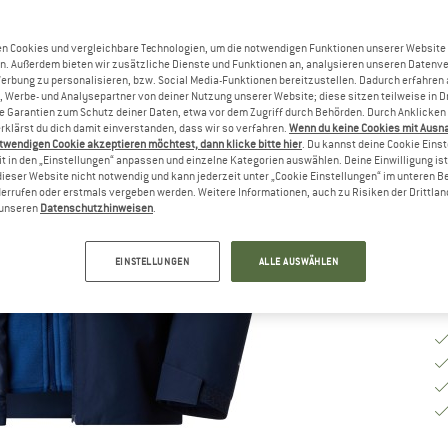
n Cookies und vergleichbare Technologien, um die notwendigen Funktionen unserer Website
Gr
n. Außerdem bieten wir zusätzliche Dienste und Funktionen an, analysieren unseren Datenv
Werbung zu personalisieren, bzw. Social Media-Funktionen bereitzustellen. Dadurch erfahren
, Werbe- und Analysepartner von deiner Nutzung unserer Website; diese sitzen teilweise in D
Garantien zum Schutz deiner Daten, etwa vor dem Zugriff durch Behörden. Durch Anklicken 
G
rklärst du dich damit einverstanden, dass wir so verfahren.
Wenn du keine Cookies mit Ausn
twendigen Cookie akzeptieren möchtest, dann klicke bitte hier
. Du kannst deine Cookie Eins
Li
t in den „Einstellungen“ anpassen und einzelne Kategorien auswählen. Deine Einwilligung ist f
dieser Website nicht notwendig und kann jederzeit unter „Cookie Einstellungen“ im unteren B
M
errufen oder erstmals vergeben werden. Weitere Informationen, auch zu Risiken der Drittlan
n unseren
Datenschutzhinweisen
.
EINSTELLUNGEN
ALLE AUSWÄHLEN