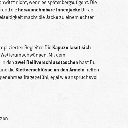
hwitzt nicht, wenn es später bergauf geht. Die
herausnehmbare Innenjacke
hrend die
Dir an
lseitigkeit macht die Jacke zu einem echten
Kapuze lässt sich
lizierten Begleiter: Die
or Wetterumschwüngen. Mit dem
zwei Reißverschlusstaschen
d in den
hast Du
Klettverschlüsse an den Ärmeln
und die
helfen
angenehmes Tragegefühl, egal wie anspruchsvoll
tzen