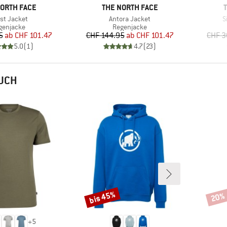
E
MARKE
NORTH FACE
THE NORTH FACE
kel
Artikel
A
st Jacket
Antora Jacket
S
oduktgruppe
Produktgruppe
genjacke
Regenjacke
Preis
reduzierter Preis
Preis
reduzierter Preis
5
ab
CHF 101.47
CHF 144.95
ab
CHF 101.47
CHF 3
5.0
(
1
)
4.7
(
23
)
AUCH
bis 45%
20%
Rabatt
Rabat
+
5