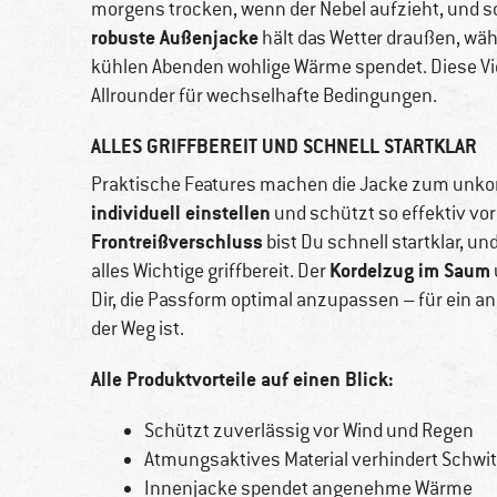
morgens trocken, wenn der Nebel aufzieht, und sc
robuste Außenjacke
hält das Wetter draußen, wä
kühlen Abenden wohlige Wärme spendet. Diese Vie
Allrounder für wechselhafte Bedingungen.
ALLES GRIFFBEREIT UND SCHNELL STARTKLAR
Praktische Features machen die Jacke zum unkomp
individuell einstellen
und schützt so effektiv v
Frontreißverschluss
bist Du schnell startklar, un
Kordelzug im Saum
alles Wichtige griffbereit. Der
Dir, die Passform optimal anzupassen – für ein 
der Weg ist.
Alle Produktvorteile auf einen Blick:
Schützt zuverlässig vor Wind und Regen
Atmungsaktives Material verhindert Schwi
Innenjacke spendet angenehme Wärme