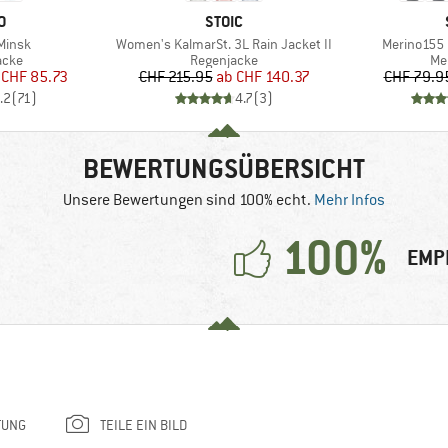
E
MARKE
O
STOIC
Artikel
Artikel
Minsk
Women's KalmarSt. 3L Rain Jacket II
Merino155 
gruppe
Produktgruppe
Pr
acke
Regenjacke
Me
eis
duzierter Preis
Preis
reduzierter Preis
CHF 85.73
CHF 215.95
ab
CHF 140.37
CHF 79.9
.2
(
71
)
4.7
(
3
)
BEWERTUNGSÜBERSICHT
Unsere Bewertungen sind 100% echt.
Mehr Infos
100%
EMP
TUNG
TEILE EIN BILD