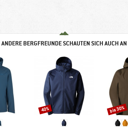
ANDERE BERGFREUNDE SCHAUTEN SICH AUCH AN
bis 30%
40%
Rabatt
Rabatt