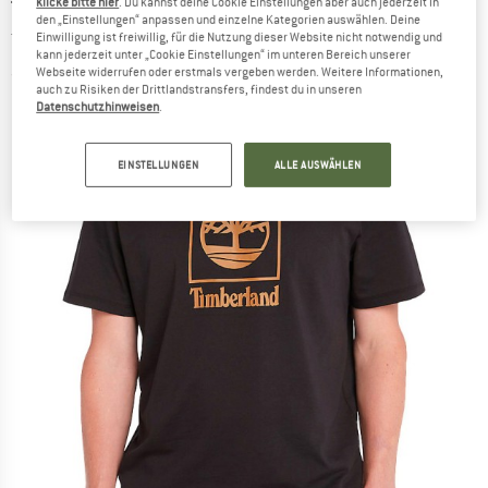
klicke bitte hier
. Du kannst deine Cookie Einstellungen aber auch jederzeit in
TIMBERLAND
-
Short Sleeve Stack Logo Tee -
den „Einstellungen“ anpassen und einzelne Kategorien auswählen. Deine
Einwilligung ist freiwillig, für die Nutzung dieser Website nicht notwendig und
T-Shirt
kann jederzeit unter „Cookie Einstellungen“ im unteren Bereich unserer
Webseite widerrufen oder erstmals vergeben werden. Weitere Informationen,
(0)
auch zu Risiken der Drittlandstransfers, findest du in unseren
Datenschutzhinweisen
.
EINSTELLUNGEN
ALLE AUSWÄHLEN