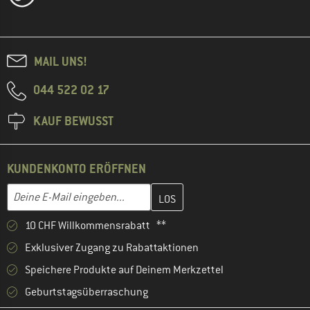
MAIL UNS!
044 522 02 17
KAUF BEWUSST
KUNDENKONTO ERÖFFNEN
Gib hier deine E-Mail-Adresse ein und erstelle im nächsten Schri
E-Mail-Adresse
10 CHF Willkommensrabatt **
Exklusiver Zugang zu Rabattaktionen
Speichere Produkte auf Deinem Merkzettel
Geburtstagsüberraschung