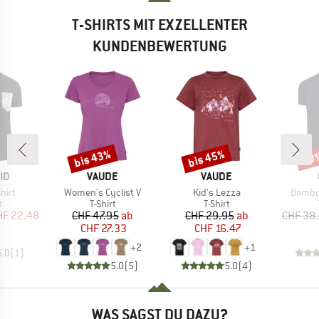
T-SHIRTS MIT EXZELLENTER
KUNDENBEWERTUNG
bis 43%
bis 45%
20
Rabatt
Rabatt
Raba
MARKE
MARKE
ID
VAUDE
VAUDE
Artikel
Artikel
Artikel
hirt
Women's Cyclist V
Kid's Lezza
Bambo
ktgruppe
Produktgruppe
Produktgruppe
t
T-Shirt
T-Shirt
eis
duzierter Preis
Preis
reduzierter Preis
Preis
reduzierter Preis
HF 22.48
CHF 47.95
ab
CHF 29.95
ab
CHF 38
CHF 27.33
CHF 16.47
+
2
+
1
5.0
(
1
)
5.0
(
5
)
5.0
(
4
)
WAS SAGST DU DAZU?