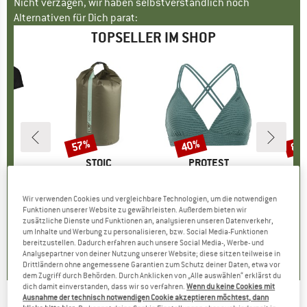
Nicht verzagen, wir haben selbstverständlich noch
Alternativen für Dich parat:
TOPSELLER IM SHOP
57%
40%
80
Rabatt
Rabatt
Raba
E
OX
MARKE
STOIC
MARKE
PROTEST
o T-Shirt
Artikel
HarnosandSt. II Dry Bag
Artikel
Women's PRTMM Patio Triangle
Artikel
HeladagenSt. Insulated
gruppe
irt
Produktgruppe
Packsack
Produktgruppe
Bikini-Top
Pro
Isol
Wir verwenden Cookies und vergleichbare Technologien, um die notwendigen
95
eis
duzierter Preis
ab
CHF 9.80
ab
Preis
reduzierter Preis
CHF 4.21
CHF 38.95
Preis
reduzierter Preis
CHF 23.37
CHF 24.
Funktionen unserer Website zu gewährleisten. Außerdem bieten wir
.97
zusätzliche Dienste und Funktionen an, analysieren unseren Datenverkehr,
um Inhalte und Werbung zu personalisieren, bzw. Social Media-Funktionen
5.0
(
2
)
4.9
(
23
)
bereitzustellen. Dadurch erfahren auch unsere Social Media-, Werbe- und
.7
(
24
)
Analysepartner von deiner Nutzung unserer Website; diese sitzen teilweise in
Drittländern ohne angemessene Garantien zum Schutz deiner Daten, etwa vor
dem Zugriff durch Behörden. Durch Anklicken von „Alle auswählen“ erklärst du
dich damit einverstanden, dass wir so verfahren.
Wenn du keine Cookies mit
Ausnahme der technisch notwendigen Cookie akzeptieren möchtest, dann