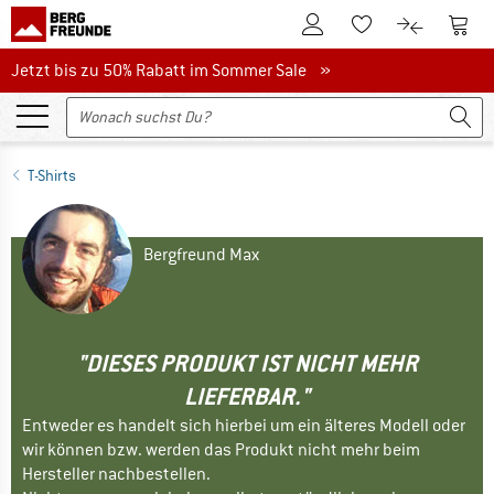
Zum Kundenkonto
Zum 
Zum Merkzettel.
Zum Produk
Jetzt bis zu 50% Rabatt im Sommer Sale
Jetzt bis zu 50% Rabatt im Sommer Sale »
T-Shirts
Bergfreund Max
"DIESES PRODUKT IST NICHT MEHR
LIEFERBAR."
Entweder es handelt sich hierbei um ein älteres Modell oder
wir können bzw. werden das Produkt nicht mehr beim
Hersteller nachbestellen.