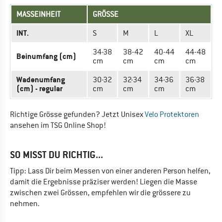
MASSEINHEIT
GRÖSSE
INT.
S
M
L
XL
34-38
38-42
40-44
44-48
Beinumfang (cm)
cm
cm
cm
cm
Wadenumfang
30-32
32-34
34-36
36-38
(cm) - regular
cm
cm
cm
cm
Richtige Grösse gefunden? Jetzt Unisex
Velo Protektoren
ansehen im TSG Online Shop!
SO MISST DU RICHTIG...
Tipp: Lass Dir beim Messen von einer anderen Person helfen,
damit die Ergebnisse präziser werden! Liegen die Masse
zwischen zwei Grössen, empfehlen wir die grössere zu
nehmen.