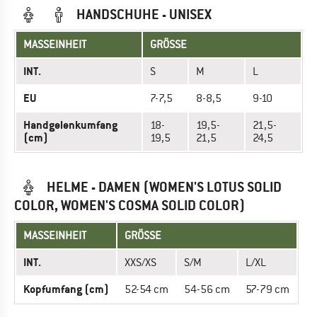
HANDSCHUHE - UNISEX
MASSEINHEIT
GRÖSSE
INT.
S
M
L
EU
7-7,5
8-8,5
9-10
Handgelenkumfang
18-
19,5-
21,5-
(cm)
19,5
21,5
24,5
HELME - DAMEN (WOMEN'S LOTUS SOLID
COLOR, WOMEN'S COSMA SOLID COLOR)
MASSEINHEIT
GRÖSSE
INT.
XXS/XS
S/M
L/XL
Kopfumfang (cm)
52-54 cm
54-56 cm
57-79 cm