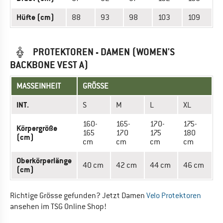
Hüfte (cm)
88
93
98
103
109
PROTEKTOREN - DAMEN (WOMEN'S
BACKBONE VEST A)
MASSEINHEIT
GRÖSSE
INT.
S
M
L
XL
160-
165-
170-
175-
Körpergröße
165
170
175
180
(cm)
cm
cm
cm
cm
Oberkörperlänge
40 cm
42 cm
44 cm
46 cm
(cm)
Richtige Grösse gefunden? Jetzt Damen
Velo Protektoren
ansehen im TSG Online Shop!