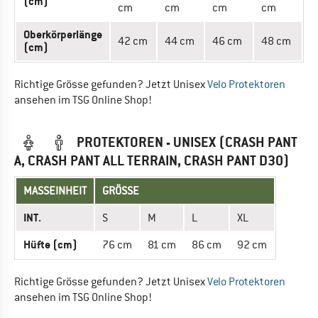
(cm)
cm
cm
cm
cm
Oberkörperlänge
42 cm
44 cm
46 cm
48 cm
(cm)
Richtige Grösse gefunden? Jetzt Unisex
Velo Protektoren
ansehen im TSG Online Shop!
PROTEKTOREN - UNISEX (CRASH PANT
A, CRASH PANT ALL TERRAIN, CRASH PANT D30)
MASSEINHEIT
GRÖSSE
INT.
S
M
L
XL
Hüfte (cm)
76 cm
81 cm
86 cm
92 cm
Richtige Grösse gefunden? Jetzt Unisex
Velo Protektoren
ansehen im TSG Online Shop!