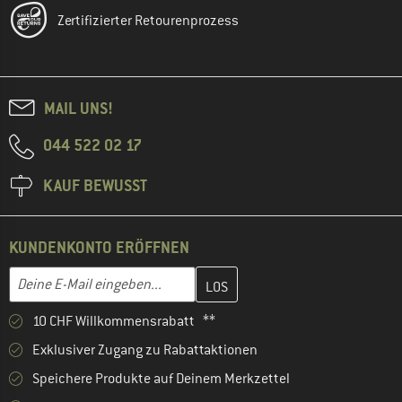
Zertifizierter Retourenprozess
MAIL UNS!
044 522 02 17
KAUF BEWUSST
KUNDENKONTO ERÖFFNEN
Gib hier deine E-Mail-Adresse ein und erstelle im nächsten Schri
E-Mail-Adresse
10 CHF Willkommensrabatt **
Exklusiver Zugang zu Rabattaktionen
Speichere Produkte auf Deinem Merkzettel