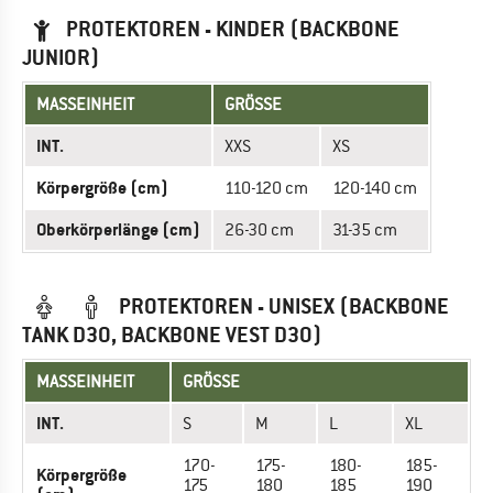
PROTEKTOREN - KINDER (BACKBONE
JUNIOR)
MASSEINHEIT
GRÖSSE
INT.
XXS
XS
Körpergröße (cm)
110-120 cm
120-140 cm
Oberkörperlänge (cm)
26-30 cm
31-35 cm
PROTEKTOREN - UNISEX (BACKBONE
TANK D3O, BACKBONE VEST D3O)
MASSEINHEIT
GRÖSSE
INT.
S
M
L
XL
170-
175-
180-
185-
Körpergröße
175
180
185
190