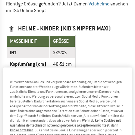
Richtige Grösse gefunden? Jetzt Damen
Velohelme
ansehen
im TSG Online Shop!
HELME - KINDER (KID'S NIPPER MAXI)
MASSEINHEIT
GRÖSSE
INT.
XXS/XS
Kopfumfang (cm)
48-51 cm
Richtige Grösse gefunden? Jetzt Kinder
Velohelme
ansehen
Wir verwenden Cookies und vergleichbare Technologien, um die notwendigen
im TSG Online Shop!
Funktionen unserer Website zu gewährleisten. Außerdem bieten wir
zusätzliche Dienste und Funktionen an, analysieren unseren Datenverkehr,
um Inhalte und Werbung zu personalisieren, bzw. Social Media-Funktionen
bereitzustellen. Dadurch erfahren auch unsere Social Media-, Werbe- und
HELME - KINDER (KID'S STATEN JUNIOR)
Analysepartner von deiner Nutzung unserer Website; diese sitzen teilweise in
Drittländern ohne angemessene Garantien zum Schutz deiner Daten, etwa vor
dem Zugriff durch Behörden. Durch Anklicken von „Alle auswählen“ erklärst du
MASSEINHEIT
GRÖSSE
dich damit einverstanden, dass wir so verfahren.
Wenn du keine Cookies mit
Ausnahme der technisch notwendigen Cookie akzeptieren möchtest, dann
INT.
XXS
XS
klicke bitte hier
. Du kannst deine Cookie Einstellungen aber auch jederzeit in
den „Einstellungen“ anpassen und einzelne Kategorien auswählen. Deine