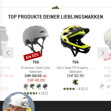
TOP PRODUKTE DEINER LIEBLINGSMARKEN
bis 32%
bis
Rabatt
Raba
KE
MARKE
MARKE
TSG
TSG
Artikel
Artikel
Artik
Scout A
Evolution Solid Color
Kid's Seek FR Graphic Design
Meta 
tgruppe
Produktgruppe
Produktgruppe
P
or
Velohelm
Velohelm
V
eis
duzierter Preis
Preis
reduzierter Preis
Preis
HF 44.82
CHF 58.95
ab
CHF 82.95
CHF
CHF 40.09
CH
1.0
(
1
)
4.0
(
1
)
4.5
(
2
)