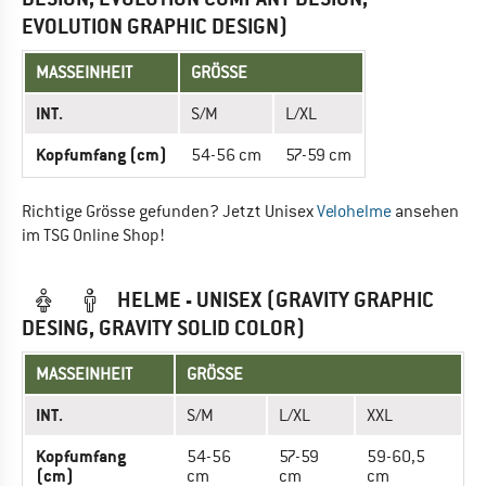
EVOLUTION GRAPHIC DESIGN)
MASSEINHEIT
GRÖSSE
INT.
S/M
L/XL
Kopfumfang (cm)
54-56 cm
57-59 cm
Richtige Grösse gefunden? Jetzt Unisex
Velohelme
ansehen
im TSG Online Shop!
HELME - UNISEX (GRAVITY GRAPHIC
DESING, GRAVITY SOLID COLOR)
MASSEINHEIT
GRÖSSE
INT.
S/M
L/XL
XXL
Kopfumfang
54-56
57-59
59-60,5
(cm)
cm
cm
cm