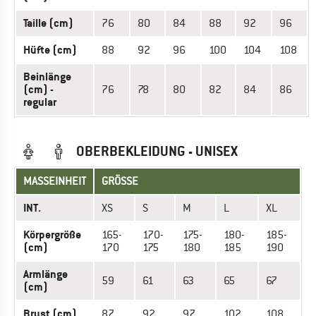
Taille (cm)
76
80
84
88
92
96
Hüfte (cm)
88
92
96
100
104
108
Beinlänge
(cm) -
76
78
80
82
84
86
regular
OBERBEKLEIDUNG - UNISEX
MASSEINHEIT
GRÖSSE
INT.
XS
S
M
L
XL
Körpergröße
165-
170-
175-
180-
185-
(cm)
170
175
180
185
190
Armlänge
59
61
63
65
67
(cm)
Brust (cm)
87
92
97
102
108