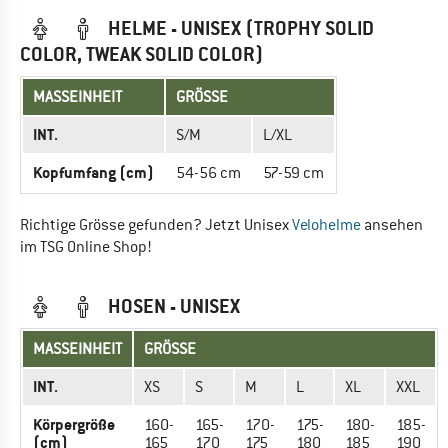
HELME - UNISEX (TROPHY SOLID
COLOR, TWEAK SOLID COLOR)
MASSEINHEIT
GRÖSSE
INT.
S/M
L/XL
Kopfumfang (cm)
54-56 cm
57-59 cm
Richtige Grösse gefunden? Jetzt Unisex
Velohelme
ansehen
im TSG Online Shop!
HOSEN - UNISEX
MASSEINHEIT
GRÖSSE
INT.
XS
S
M
L
XL
XXL
Körpergröße
160-
165-
170-
175-
180-
185-
(cm)
165
170
175
180
185
190