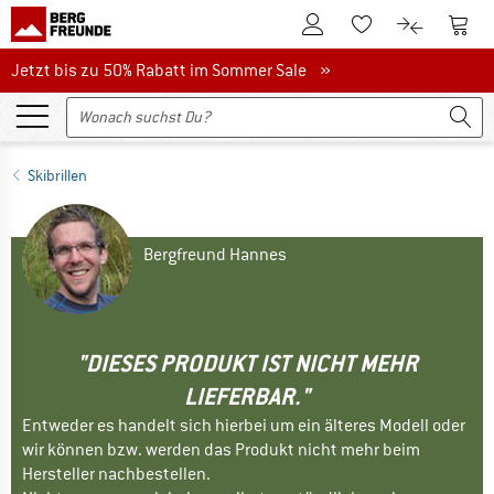
Zum Kundenkonto
Zum 
Zum Merkzettel.
Zum Produk
Jetzt bis zu 50% Rabatt im Sommer Sale
Jetzt bis zu 50% Rabatt im Sommer Sale »
Skibrillen
Bergfreund Hannes
"DIESES PRODUKT IST NICHT MEHR
LIEFERBAR."
Entweder es handelt sich hierbei um ein älteres Modell oder
wir können bzw. werden das Produkt nicht mehr beim
Hersteller nachbestellen.