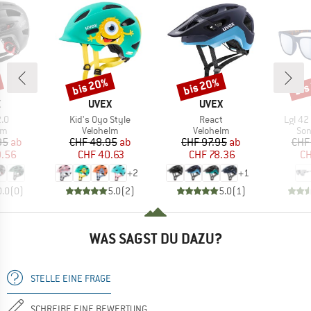
bis 20%
bis 20%
bis
Rabatt
Rabatt
Raba
KE
MARKE
MARKE
X
UVEX
UVEX
Artikel
Artikel
Artikel
2.0
Kid's Oyo Style
React
Lgl 42 
tgruppe
Produktgruppe
Produktgruppe
Pro
lm
Velohelm
Velohelm
Son
eis
duzierter Preis
Preis
reduzierter Preis
Preis
reduzierter Preis
95
ab
CHF 48.95
ab
CHF 97.95
ab
CHF
9.56
CHF 40.63
CHF 78.36
CH
+
2
+
1
0.0
(
0
)
5.0
(
2
)
5.0
(
1
)
WAS SAGST DU DAZU?
STELLE EINE FRAGE
SCHREIBE EINE BEWERTUNG