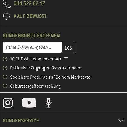
044 522 02 17
KAUF BEWUSST
KUNDENKONTO ERÖFFNEN
Gib hier deine E-Mail-Adresse ein und erstelle im nächsten Schri
E-Mail-Adresse
10 CHF Willkommensrabatt **
Exklusiver Zugang zu Rabattaktionen
Speichere Produkte auf Deinem Merkzettel
Geburtstagsüberraschung
KUNDENSERVICE