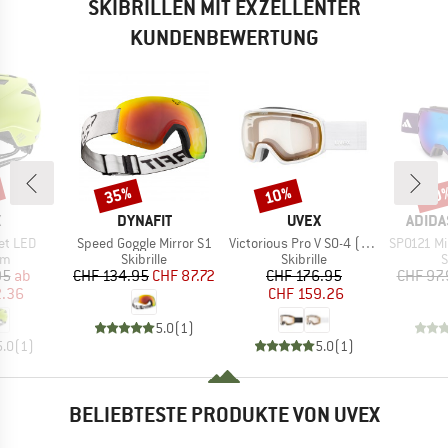
SKIBRILLEN MIT EXZELLENTER
KUNDENBEWERTUNG
35%
10%
10
Rabatt
Rabatt
Raba
KE
MARKE
MARKE
MARK
X
DYNAFIT
UVEX
ADIDA
Artikel
Artikel
Artikel
et LED
Speed Goggle Mirror S1
Victorious Pro V S0-4 (VLT 7-81%)
SP0121 Mirr
tgruppe
Produktgruppe
Produktgruppe
P
lm
Skibrille
Skibrille
S
eis
duzierter Preis
Preis
reduzierter Preis
Preis
reduzierter Preis
95
ab
CHF 134.95
CHF 87.72
CHF 176.95
CHF 97.
2.36
CHF 159.26
5.0
(
1
)
5.0
(
1
)
5.0
(
1
)
BELIEBTESTE PRODUKTE VON UVEX