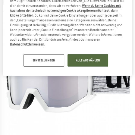
UVEX
-
dem Zugriff durch Behörden. Durch Anklicken von „Alle auswählen“ erklärst du
Athletic Full Mirror S4 - Skibrille
dich damit einverstanden, dass wir so verfahren.
Wenn du keine Cookies mit
Ausnahme der technisch notwendigen Cookie akzeptieren möchtest, dann
(0)
klicke bitte hier
. Du kannst deine Cookie Einstellungen aber auch jederzeit in
den „Einstellungen“ anpassen und einzelne Kategorien auswählen. Deine
Einwilligung ist freiwillig, für die Nutzung dieser Website nicht notwendig und
kann jederzeit unter „Cookie Einstellungen“ im unteren Bereich unserer
Webseite widerrufen oder erstmals vergeben werden. Weitere Informationen,
auch zu Risiken der Drittlandstransfers, findest du in unseren
Datenschutzhinweisen
.
EINSTELLUNGEN
ALLE AUSWÄHLEN