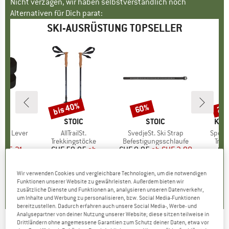
Nicht verzagen, wir haben selbstverständlich noch
Alternativen für Dich parat:
SKI-AUSRÜSTUNG TOPSELLER
bis 40%
60%
25
Rabatt
Rabatt
Raba
KE
MARKE
STOIC
MARKE
STOIC
MAR
KOM
 2+ Lever
Artikel
AllTrailSt.
Artikel
SvedjeSt. Ski Strap
Artikel
Speed 
tgruppe
eil
Produktgruppe
Trekkingstöcke
Produktgruppe
Befestigungsschlaufe
Prod
Trek
eis
duzierter Preis
HF 5.31
CHF 59.95
Preis
reduzierter Preis
ab
CHF 9.95
ab
Preis
reduzierter Preis
CHF 3.98
CH
CHF 37.77
CH
Wir verwenden Cookies und vergleichbare Technologien, um die notwendigen
0.0
(
0
)
5.0
(
1
)
Funktionen unserer Website zu gewährleisten. Außerdem bieten wir
4.2
(
12
)
zusätzliche Dienste und Funktionen an, analysieren unseren Datenverkehr,
um Inhalte und Werbung zu personalisieren, bzw. Social Media-Funktionen
bereitzustellen. Dadurch erfahren auch unsere Social Media-, Werbe- und
Analysepartner von deiner Nutzung unserer Website; diese sitzen teilweise in
Drittländern ohne angemessene Garantien zum Schutz deiner Daten, etwa vor