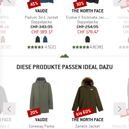
45%
30%
45
Rabatt
Rabatt
Raba
KE
MARKE
MARKE
C
VAUDE
THE NORTH FACE
Artikel
Artikel
Artikel
. III Jacket
Padum 3in1 Jacket
Evolve II Triclimate Jacket
Gerlos
gruppe
Produktgruppe
Produktgruppe
Pr
cke
Doppeljacke
Doppeljacke
Wi
eis
duzierter Preis
Preis
reduzierter Preis
Preis
reduzierter Preis
95
ab
CHF 343.95
CHF 254.95
CH
.98
CHF 189.17
CHF 178.47
CH
.3
(
32
)
4.5
(
2
)
4.8
(
38
)
DIESE PRODUKTE PASSEN IDEAL DAZU
bis 60%
20%
65
Rabatt
Rabatt
Raba
MARKE
MARKE
 FACE
VAUDE
THE NORTH FACE
Artikel
Artikel
Artikel
odie 2
Coreway Parka
Zaneck Jacket
HoforsSt. Sof