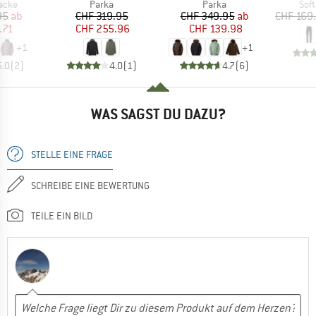
ruppe
Produktgruppe
Produktgruppe
Pro
jacke
Parka
Parka
Sof
eis
duzierter Preis
Preis
reduzierter Preis
Preis
reduzierter Preis
95
ab
CHF 319.95
CHF 349.95
ab
CHF 169
.71
CHF 255.96
CHF 139.98
+
1
+
1
5.0
(
2
)
4.0
(
1
)
4.7
(
6
)
WAS SAGST DU DAZU?
STELLE EINE FRAGE
SCHREIBE EINE BEWERTUNG
TEILE EIN BILD