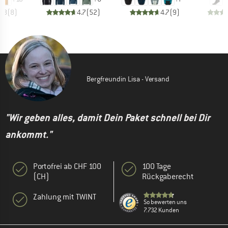
4.8
(
8
)
4.7
(
52
)
4.7
(
9
)
Bergfreundin Lisa - Versand
"Wir geben alles, damit Dein Paket schnell bei Dir
ankommt."
Portofrei ab CHF 100
100 Tage
(CH)
Rückgaberecht
Zahlung mit TWINT
So bewerten uns
7.732 Kunden