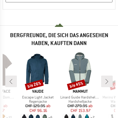
BERGFREUNDE, DIE SICH DAS ANGESEHEN
HABEN, KAUFTEN DANN
bis 26%
bis 45%
bis
Rabatt
Rabatt
Raba
MARKE
MARKE
 FACE
VAUDE
MAMMUT
Artikel
Artikel
Artikel
hort Sleeve
Escape Light Jacket
Linard Guide Hardshell Hooded Jacket
Merino Wool C
ktgruppe
Produktgruppe
Produktgruppe
Prod
t
Regenjacke
Hardshelljacke
Wan
eis
duzierter Preis
Preis
reduzierter Preis
Preis
reduzierter Preis
95
ab
CHF 129.95
ab
CHF 279.95
ab
CHF
.97
CHF 96.16
CHF 153.97
CH
+
10
+
6
+
7