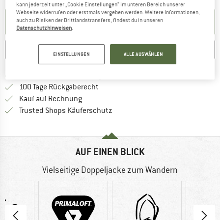
kann jederzeit unter „Cookie Einstellungen“ im unteren Bereich unserer
Webseite widerrufen oder erstmals vergeben werden. Weitere Informationen,
BENACHRICHTIGUNG EINRICHTEN
auch zu Risiken der Drittlandstransfers, findest du in unseren
Datenschutzhinweisen
.
MERKEN
VERGLEICHEN
EINSTELLUNGEN
ALLE AUSWÄHLEN
Finde mehr Informationen zu den Ver
Portofrei ab CHF 100 (CH)
Gehe hier zu den Rückgabe-Richtlinie
100 Tage Rückgaberecht
Finde die Zahlungs-Infos hier! Öffnet sich 
Kauf auf Rechnung
Finde alle Infos hier!
Trusted Shops Käuferschutz
AUF EINEN BLICK
Vielseitige Doppeljacke zum Wandern