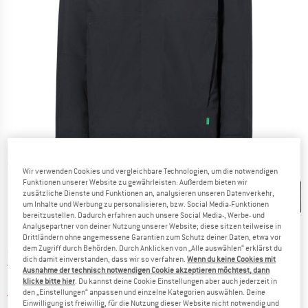
Detailansichten
Wir verwenden Cookies und vergleichbare Technologien, um die notwendigen
Funktionen unserer Website zu gewährleisten. Außerdem bieten wir
zusätzliche Dienste und Funktionen an, analysieren unseren Datenverkehr,
um Inhalte und Werbung zu personalisieren, bzw. Social Media-Funktionen
bereitzustellen. Dadurch erfahren auch unsere Social Media-, Werbe- und
Analysepartner von deiner Nutzung unserer Website; diese sitzen teilweise in
Drittländern ohne angemessene Garantien zum Schutz deiner Daten, etwa vor
Preis:
ab
CHF
319.95
dem Zugriff durch Behörden. Durch Anklicken von „Alle auswählen“ erklärst du
inkl. MwSt., zollfreie Lieferung
dich damit einverstanden, dass wir so verfahren.
Wenn du keine Cookies mit
Schweiz. Informationen zu den Versand
Versandkostenfrei
(CH)
Ausnahme der technisch notwendigen Cookie akzeptieren möchtest, dann
klicke bitte hier
. Du kannst deine Cookie Einstellungen aber auch jederzeit in
Der Link öffnet sich in einer Infobox und 
Artikel zur Zeit leider ausverkauft
den „Einstellungen“ anpassen und einzelne Kategorien auswählen. Deine
Einwilligung ist freiwillig, für die Nutzung dieser Website nicht notwendig und