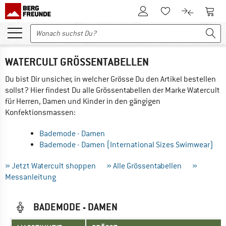
Zum Kundenkonto
Zum 
Zum Merkzettel.
Zum Produk
WATERCULT GRÖSSENTABELLEN
Du bist Dir unsicher, in welcher Grösse Du den Artikel bestellen
sollst? Hier findest Du alle Grössentabellen der Marke Watercult
für Herren, Damen und Kinder in den gängigen
Konfektionsmassen:
Bademode - Damen
Bademode - Damen (International Sizes Swimwear)
» Jetzt Watercult shoppen
» Alle Grössentabellen
»
Messanleitung
BADEMODE - DAMEN