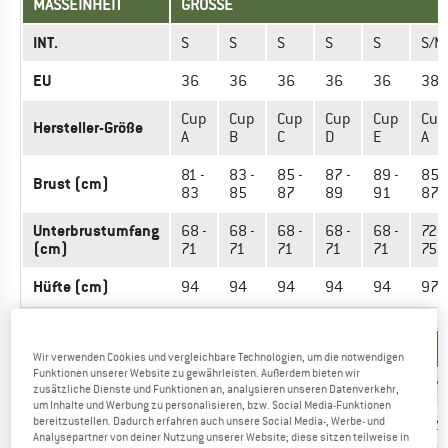
MASSEINHEIT
GRÖSSE
INT.
S
S
S
S
S
S/M
EU
36
36
36
36
36
38
Cup
Cup
Cup
Cup
Cup
Cup
Hersteller-Größe
A
B
C
D
E
A
81 -
83 -
85 -
87 -
89 -
85 -
Brust (cm)
83
85
87
89
91
87
Unterbrustumfang
68 -
68 -
68 -
68 -
68 -
72 -
(cm)
71
71
71
71
71
75
Hüfte (cm)
94
94
94
94
94
97
MASSEINHEIT
GRÖSSE
Wir verwenden Cookies und vergleichbare Technologien, um die notwendigen
Funktionen unserer Website zu gewährleisten. Außerdem bieten wir
INT.
M
M
M
M
M
M/L
zusätzliche Dienste und Funktionen an, analysieren unseren Datenverkehr,
um Inhalte und Werbung zu personalisieren, bzw. Social Media-Funktionen
EU
bereitzustellen. Dadurch erfahren auch unsere Social Media-, Werbe- und
40
40
40
40
40
42
Analysepartner von deiner Nutzung unserer Website; diese sitzen teilweise in