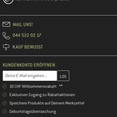
MAIL UNS!
044 522 02 17
KAUF BEWUSST
KUNDENKONTO ERÖFFNEN
Gib hier deine E-Mail-Adresse ein und erstelle im nächsten Schri
E-Mail-Adresse
10 CHF Willkommensrabatt **
Exklusiver Zugang zu Rabattaktionen
Speichere Produkte auf Deinem Merkzettel
Geburtstagsüberraschung