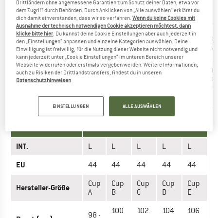
Drittländern ohne angemessene Garantien zum Schutz deiner Daten, etwa vor
Cup
Cup
Cup
Cup
Cup
Cup
Hersteller-Größe
dem Zugriff durch Behörden. Durch Anklicken von „Alle auswählen“ erklärst du
A
B
C
D
E
A
dich damit einverstanden, dass wir so verfahren.
Wenn du keine Cookies mit
Ausnahme der technisch notwendigen Cookie akzeptieren möchtest, dann
klicke bitte hier
. Du kannst deine Cookie Einstellungen aber auch jederzeit in
89 -
91 -
93 -
95 -
97 -
93 -
Brust (cm)
den „Einstellungen“ anpassen und einzelne Kategorien auswählen. Deine
91
93
95
97
99
95
Einwilligung ist freiwillig, für die Nutzung dieser Website nicht notwendig und
kann jederzeit unter „Cookie Einstellungen“ im unteren Bereich unserer
Webseite widerrufen oder erstmals vergeben werden. Weitere Informationen,
Unterbrustumfang
76 -
76 -
76 -
76 -
76 -
80 -
auch zu Risiken der Drittlandstransfers, findest du in unseren
(cm)
79
79
79
79
79
83
Datenschutzhinweisen
.
Hüfte (cm)
100
100
100
100
100
103
EINSTELLUNGEN
ALLE AUSWÄHLEN
MASSEINHEIT
GRÖSSE
INT.
L
L
L
L
L
EU
44
44
44
44
44
Cup
Cup
Cup
Cup
Cup
Hersteller-Größe
A
B
C
D
E
100
102
104
106
98 -