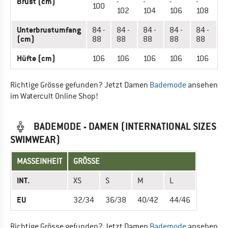
Brust (cm)
-
-
-
-
100
102
104
106
108
Unterbrustumfang
84 -
84 -
84 -
84 -
84 -
(cm)
88
88
88
88
88
Hüfte (cm)
106
106
106
106
106
Richtige Grösse gefunden? Jetzt Damen
Bademode
ansehen
im Watercult Online Shop!
BADEMODE - DAMEN (INTERNATIONAL SIZES
SWIMWEAR)
MASSEINHEIT
GRÖSSE
INT.
XS
S
M
L
EU
32/34
36/38
40/42
44/46
Richtige Grösse gefunden? Jetzt Damen
Bademode
ansehen