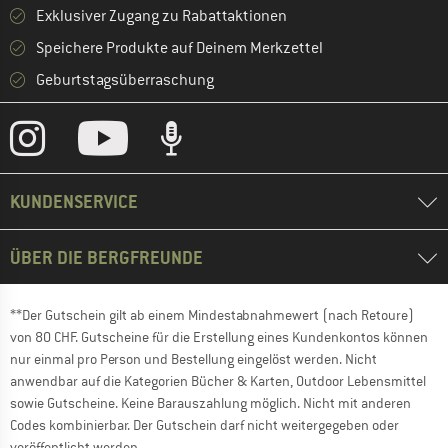
Exklusiver Zugang zu Rabattaktionen
Speichere Produkte auf Deinem Merkzettel
Geburtstagsüberraschung
KUNDENSERVICE
ÜBER DIE BERGFREUNDE
**Der Gutschein gilt ab einem Mindestabnahmewert (nach Retoure)
von 80 CHF. Gutscheine für die Erstellung eines Kundenkontos können
nur einmal pro Person und Bestellung eingelöst werden. Nicht
anwendbar auf die Kategorien Bücher & Karten, Outdoor Lebensmittel
sowie Gutscheine. Keine Barauszahlung möglich. Nicht mit anderen
Codes kombinierbar. Der Gutschein darf nicht weitergegeben oder
veröffentlicht werden.