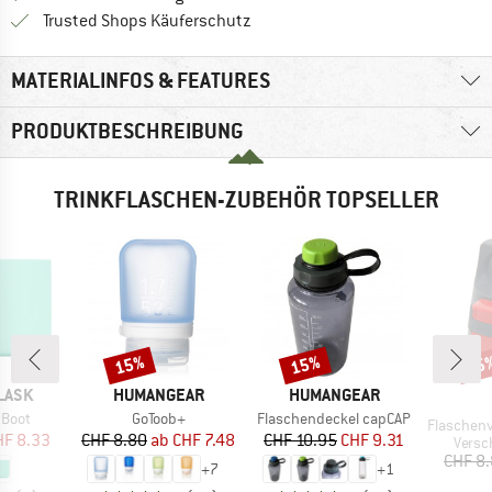
Finde alle Infos hier!
Trusted Shops Käuferschutz
MATERIALINFOS & FEATURES
PRODUKTBESCHREIBUNG
TRINKFLASCHEN-ZUBEHÖR TOPSELLER
15%
15%
15
Rabatt
Rabatt
Raba
MARKE
MARKE
LASK
HUMANGEAR
HUMANGEAR
Artikel
Artikel
 Boot
GoToob+
Flaschendeckel capCAP
Artikel
Flaschenver
eis
duzierter Preis
Preis
reduzierter Preis
Preis
reduzierter Preis
HF 8.33
CHF 8.80
ab
CHF 7.48
CHF 10.95
CHF 9.31
Produ
Versc
CHF 8
+
7
+
1