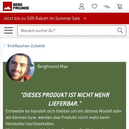
Zum Kundenkonto
Zum 
Zum Merkzettel.
Zum Produk
Jetzt bis zu 50% Rabatt im Sommer Sale
Jetzt bis zu 50% Rabatt im Sommer Sale »
Trinkflaschen-Zubehör
Bergfreund Max
"DIESES PRODUKT IST NICHT MEHR
LIEFERBAR."
Entweder es handelt sich hierbei um ein älteres Modell oder
wir können bzw. werden das Produkt nicht mehr beim
Hersteller nachbestellen.