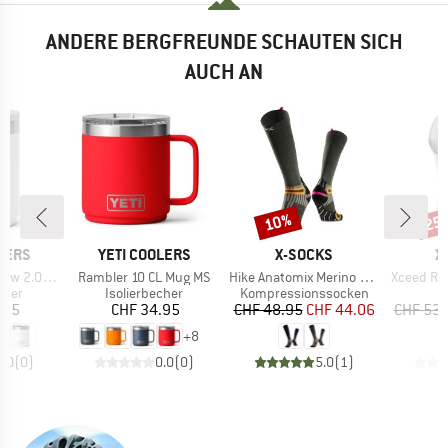
ANDERE BERGFREUNDE SCHAUTEN SICH
AUCH AN
10%
25
Rabatt
Raba
MARKE
MARKE
M
LERS
YETI COOLERS
X-SOCKS
X
Artikel
Artikel
Artikel
w 2.0 MS
Rambler 10 CL Mug MS
Hike Anatomix Merino OTC
Xceed Ru
ruppe
Produktgruppe
Produktgruppe
P
cher
Isolierbecher
Kompressionssocken
L
eis
Preis
Preis
reduzierter Preis
.95
CHF 34.95
CHF 48.95
CHF 44.06
CHF 53.
+
8
0.0
(
0
)
0.0
(
0
)
5.0
(
1
)