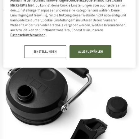
Ausnahme der technisch notwendigen Cookie akzeptieren möchtest, dann
klicke bitte hier
. Du kannst deine Cookie Einstellungen aber auch jederzeit in
YETI COOLERS
-
den „Einstellungen“ anpassen und einzelne Kategorien auswählen. Deine
Jug Cap 2.0 -
Einwilligung ist freiwillig, für die Nutzung dieser Website nicht notwendig und
Campingzubehör
kann jederzeit unter „Cookie Einstellungen“ im unteren Bereich unserer
Webseite widerrufen oder erstmals vergeben werden. Weitere Informationen,
auch zu Risiken der Drittlandstransfers, findest du in unseren
(0)
Datenschutzhinweisen
.
EINSTELLUNGEN
ALLE AUSWÄHLEN