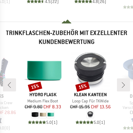
5.0
(
1
)
4.5
(
22
)
4.8
(
26
)
TRINKFLASCHEN-ZUBEHÖR MIT EXZELLENTER
KUNDENBEWERTUNG
15%
15%
Rabatt
Rabatt
MARKE
MARKE
HYDRO FLASK
KLEAN KANTEEN
M
KS
D
Artikel
Artikel
Medium Flex Boot
Loop Cap Für TKWide
Ar
ix Crew
S
Preis
reduzierter Preis
Preis
reduzierter Preis
CHF 9.80
CHF 8.33
CHF 15.95
CHF 13.56
ruppe
Produ
cken
Versc
eis
duzierter Preis
HF 28.86
C
5.0
(
1
)
5.0
(
1
)
0.0
(
0
)