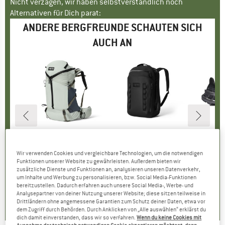
Nicht verzagen, wir haben selbstverständlich noch
Alternativen für Dich parat:
ANDERE BERGFREUNDE SCHAUTEN SICH
AUCH AN
E
IC
MARKE
YETI COOLERS
MARKE
YETI COOLERS
M
X
un Tank
Artikel
Ms Big Bear 50
Artikel
Cayo Backpack 35
Arti
Ter
tgruppe
rt
Produktgruppe
Trekkingrucksack
Produktgruppe
Daypack
Produ
Trailr
Wir verwenden Cookies und vergleichbare Technologien, um die notwendigen
eis
duzierter Preis
F 52.77
CHF 374.95
Preis
CHF 339.95
Preis
CH
Funktionen unserer Website zu gewährleisten. Außerdem bieten wir
zusätzliche Dienste und Funktionen an, analysieren unseren Datenverkehr,
um Inhalte und Werbung zu personalisieren, bzw. Social Media-Funktionen
bereitzustellen. Dadurch erfahren auch unsere Social Media-, Werbe- und
0.0
(
0
)
0.0
(
0
)
0.0
(
0
)
Analysepartner von deiner Nutzung unserer Website; diese sitzen teilweise in
Drittländern ohne angemessene Garantien zum Schutz deiner Daten, etwa vor
dem Zugriff durch Behörden. Durch Anklicken von „Alle auswählen“ erklärst du
dich damit einverstanden, dass wir so verfahren.
Wenn du keine Cookies mit