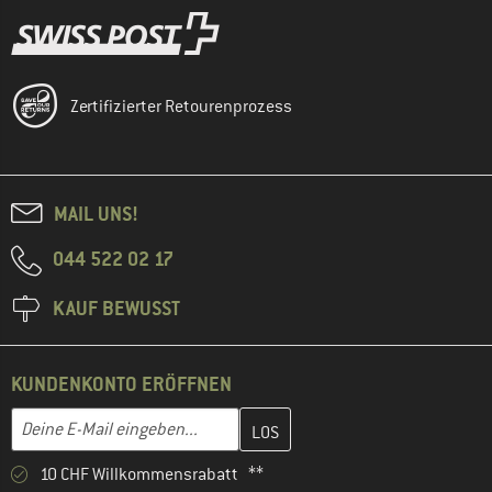
Zertifizierter Retourenprozess
MAIL UNS!
044 522 02 17
KAUF BEWUSST
KUNDENKONTO ERÖFFNEN
Gib hier deine E-Mail-Adresse ein und erstelle im nächsten Schri
E-Mail-Adresse
10 CHF Willkommensrabatt **