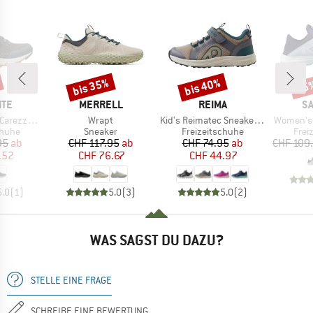
bis 35%
bis 40%
25
Rabatt
Rabatt
Raba
MARKE
MARKE
M
ITE
MERRELL
REIMA
S
Artikel
Artikel
Artikel
a Leather
Wrapt
Kid's Reimatec Sneakers Enkka
Women's 
ruppe
Produktgruppe
Produktgruppe
Prod
chuhe
Sneaker
Freizeitschuhe
Frei
eis
duzierter Preis
Preis
reduzierter Preis
Preis
reduzierter Preis
95
ab
CHF 117.95
ab
CHF 74.95
ab
CHF 109
.52
CHF 76.67
CHF 44.97
5.0
(
1
)
5.0
(
3
)
5.0
(
2
)
WAS SAGST DU DAZU?
STELLE EINE FRAGE
SCHREIBE EINE BEWERTUNG