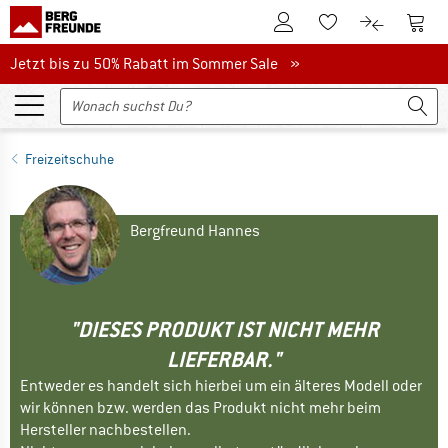
Zum Kundenkonto
Zum 
Zum Merkzettel.
Zum Produk
Jetzt bis zu 50% Rabatt im Sommer Sale
Jetzt bis zu 50% Rabatt im Sommer Sale »
Freizeitschuhe
Bergfreund Hannes
"DIESES PRODUKT IST NICHT MEHR
LIEFERBAR."
Entweder es handelt sich hierbei um ein älteres Modell oder
wir können bzw. werden das Produkt nicht mehr beim
Hersteller nachbestellen.