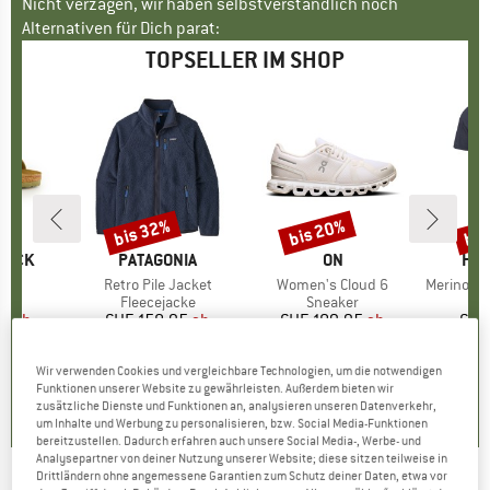
Nicht verzagen, wir haben selbstverständlich noch
Alternativen für Dich parat:
TOPSELLER IM SHOP
bis 32%
bis 20%
bis
Rabatt
Rabatt
Raba
TOCK
MARKE
PATAGONIA
MARKE
ON
MA
HEB
 BF
Artikel
Retro Pile Jacket
Artikel
Women's Cloud 6
Artikel
MerinoMix150 Pi
tgruppe
en
Produktgruppe
Fleecejacke
Produktgruppe
Sneaker
Pr
Me
95
eis
duzierter Preis
ab
CHF 158.95
Preis
reduzierter Preis
ab
CHF 189.95
Preis
reduzierter Preis
ab
CHF
.96
CHF 108.09
CHF 151.96
CH
+
6
+
1
+
9
Wir verwenden Cookies und vergleichbare Technologien, um die notwendigen
Funktionen unserer Website zu gewährleisten. Außerdem bieten wir
.8
(
20
)
4.6
(
71
)
4.7
(
48
)
zusätzliche Dienste und Funktionen an, analysieren unseren Datenverkehr,
um Inhalte und Werbung zu personalisieren, bzw. Social Media-Funktionen
bereitzustellen. Dadurch erfahren auch unsere Social Media-, Werbe- und
Analysepartner von deiner Nutzung unserer Website; diese sitzen teilweise in
Drittländern ohne angemessene Garantien zum Schutz deiner Daten, etwa vor