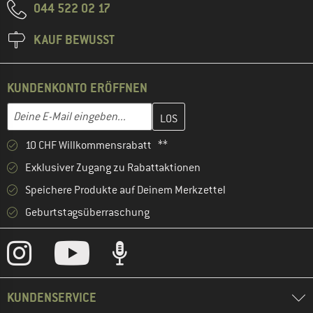
044 522 02 17
KAUF BEWUSST
KUNDENKONTO ERÖFFNEN
Gib hier deine E-Mail-Adresse ein und erstelle im nächsten Schri
E-Mail-Adresse
10 CHF Willkommensrabatt **
Exklusiver Zugang zu Rabattaktionen
Speichere Produkte auf Deinem Merkzettel
Geburtstagsüberraschung
KUNDENSERVICE