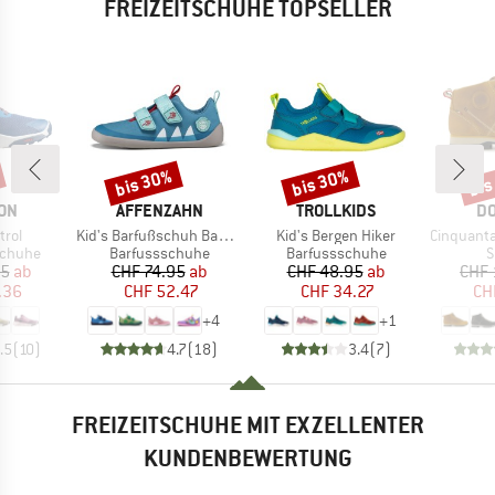
FREIZEITSCHUHE TOPSELLER
bis 30%
bis 30%
bis
Rabatt
Rabatt
Raba
MARKE
MARKE
MA
ON
AFFENZAHN
TROLLKIDS
DO
Artikel
Artikel
Artikel
trol
Kid's Barfußschuh Baumwolle Lucky
Kid's Bergen Hiker
Cinquantaquattro Mi
ppe
Produktgruppe
Produktgruppe
P
schuhe
Barfussschuhe
Barfussschuhe
S
eis
duzierter Preis
Preis
reduzierter Preis
Preis
reduzierter Preis
95
ab
CHF 74.95
ab
CHF 48.95
ab
CHF 
.36
CHF 52.47
CHF 34.27
CH
+
4
+
1
.5
(
10
)
4.7
(
18
)
3.4
(
7
)
FREIZEITSCHUHE MIT EXZELLENTER
KUNDENBEWERTUNG