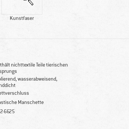
Kunstfaser
thält nichttextile Teile tierischen
sprungs
olierend, wasserabweisend,
nddicht
ettverschluss
astische Manschette
2-6625