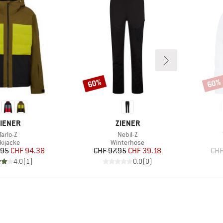
60%
60%
Rabatt
Rabat
ARKE
MARKE
IENER
ZIENER
Artikel
Artikel
Tarlo-Z
Nebil-Z
roduktgruppe
Produktgruppe
kijacke
Winterhose
Preis
reduzierter Preis
Preis
reduzierter Preis
.95
CHF 94.38
CHF 97.95
CHF 39.18
CHF
4.0
(
1
)
0.0
(
0
)