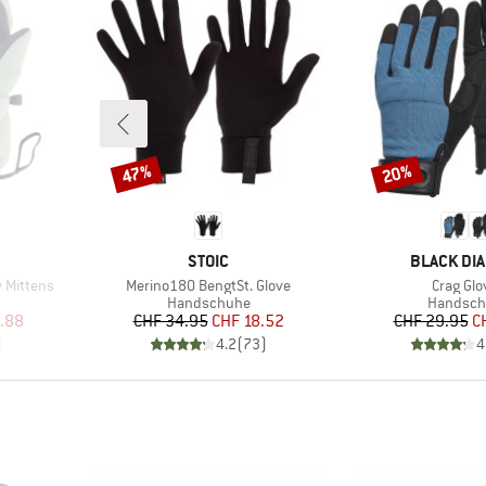
47%
20%
Rabatt
Rabatt
MARKE
MARKE
STOIC
BLACK DI
Artikel
Artikel
w Mittens
Merino180 BengtSt. Glove
Crag Glo
e
Produktgruppe
Produkt
Handschuhe
Handsch
rter Preis
Preis
reduzierter Preis
Pr
re
.88
CHF 34.95
CHF 18.52
CHF 29.95
C
)
4.2
(
73
)
4