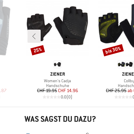
bis 30%
25%
Rabatt
Rabatt
MARKE
MARK
ZIENER
ZIEN
Artikel
Artike
Women's Cadja
Collb
e
Produktgruppe
Produkt
Handschuhe
Handsch
rter Preis
Preis
reduzierter Preis
Pr
re
.87
CHF 19.95
CHF 14.96
CHF 25.95
ab
)
0.0
(
0
)
WAS SAGST DU DAZU?