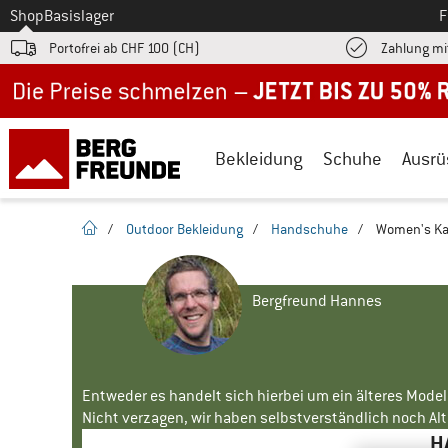
Zum
Shop
Basislager
F
Portofrei ab CHF 100 (CH)
Zahlung mi
Jetzt bis zu 50% Rabatt im Sommer Sale
Bekleidung
Schuhe
Ausrü
Startseite
/
Outdoor Bekleidung
/
Handschuhe
/
Women's Ka
Bergfreund Hannes
Entweder es handelt sich hierbei um ein älteres Mode
Nicht verzagen, wir haben selbstverständlich noch Alte
H