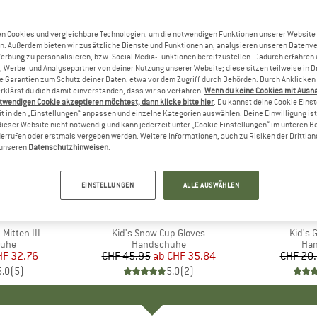
n Cookies und vergleichbare Technologien, um die notwendigen Funktionen unserer Website
n. Außerdem bieten wir zusätzliche Dienste und Funktionen an, analysieren unseren Datenv
Werbung zu personalisieren, bzw. Social Media-Funktionen bereitzustellen. Dadurch erfahren
, Werbe- und Analysepartner von deiner Nutzung unserer Website; diese sitzen teilweise in D
Garantien zum Schutz deiner Daten, etwa vor dem Zugriff durch Behörden. Durch Anklicken 
rklärst du dich damit einverstanden, dass wir so verfahren.
Wenn du keine Cookies mit Ausn
twendigen Cookie akzeptieren möchtest, dann klicke bitte hier
. Du kannst deine Cookie Eins
t in den „Einstellungen“ anpassen und einzelne Kategorien auswählen. Deine Einwilligung ist f
dieser Website nicht notwendig und kann jederzeit unter „Cookie Einstellungen“ im unteren B
errufen oder erstmals vergeben werden. Weitere Informationen, auch zu Risiken der Drittlan
n unseren
Datenschutzhinweisen
.
bis 22%
25%
Rabatt
Rabatt
EINSTELLUNGEN
ALLE AUSWÄHLEN
E
E
MARKE
VAUDE
Mitten III
Artikel
Kid's Snow Cup Gloves
Artikel
Kid's 
gruppe
uhe
Produktgruppe
Handschuhe
Pro
Ha
eis
duzierter Preis
HF 32.76
CHF 45.95
ab
Preis
reduzierter Preis
CHF 35.84
CHF 20
5.0
(
5
)
5.0
(
2
)