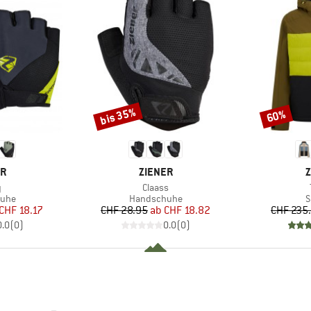
bis 35%
60%
Rabatt
Rabatt
E
MARKE
M
ER
ZIENER
Z
l
Artikel
y
Claass
gruppe
Produktgruppe
P
uhe
Handschuhe
S
eis
duzierter Preis
Preis
reduzierter Preis
CHF 18.17
CHF 28.95
ab
CHF 18.82
CHF 235
0.0
(
0
)
0.0
(
0
)