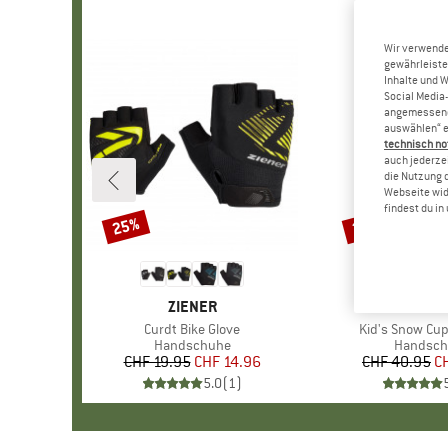
Wir verwende
gewährleiste
Inhalte und 
Social Media-
angemessene 
auswählen“ e
technisch no
auch jederzei
die Nutzung 
Webseite wid
findest du i
25%
20%
Rabatt
Rabatt
MARKE
ZIENER
MARK
VAUD
Artikel
Curdt Bike Glove
Artikel
Kid's Snow Cup 
Produktgruppe
Handschuhe
Produkt
Handsch
CHF 19.95
Preis
reduzierter Preis
CHF 14.96
CHF 40.95
Pr
re
C
5.0
(
1
)