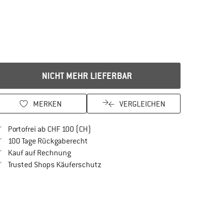
NICHT MEHR LIEFERBAR
MERKEN
VERGLEICHEN
Finde mehr Informationen zu den Versan
Portofrei ab CHF 100 (CH)
Gehe hier zu den Rückgabe-Richtlinien Öf
100 Tage Rückgaberecht
Finde die Zahlungs-Infos hier! Öffnet sich in 
Kauf auf Rechnung
Finde alle Infos hier!
Trusted Shops Käuferschutz