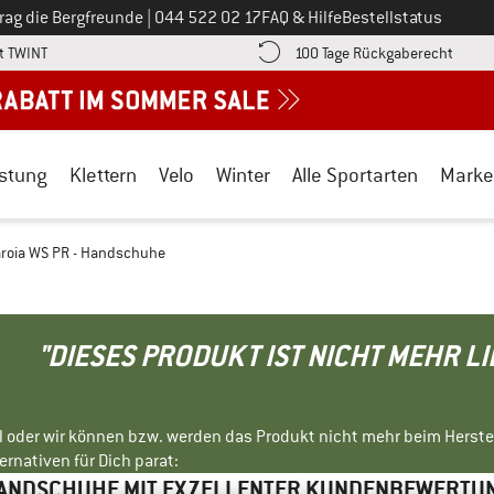
Ruf uns an unter
rag die Bergfreunde
|
044 522 02 17
FAQ & Hilfe
Bestellstatus
Finde die Zahlungs-Infos hier! Öffnet sich in einer Infobox
Gehe h
t TWINT
100 Tage Rückgaberecht
stung
Klettern
Velo
Winter
Alle Sportarten
Marke
roia WS PR - Handschuhe
"DIESES PRODUKT IST NICHT MEHR L
ll oder wir können bzw. werden das Produkt nicht mehr beim Herste
rnativen für Dich parat:
ANDSCHUHE MIT EXZELLENTER KUNDENBEWERTU