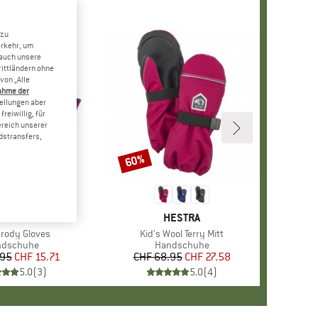
 zu
erkehr, um
 auch unsere
rittländern ohne
von „Alle
ahme der
tellungen aber
reiwillig, für
ereich unserer
dstransfers,
60%
Rabatt
MARKE
VAUDE
MARKE
HESTRA
Grody Gloves
Artikel
Kid's Wool Terry Mitt
duktgruppe
ndschuhe
Produktgruppe
Handschuhe
.95
Preis
reduzierter Preis
CHF 15.71
CHF 68.95
Preis
reduzierter Preis
CHF 27.58
5.0
(
3
)
5.0
(
4
)