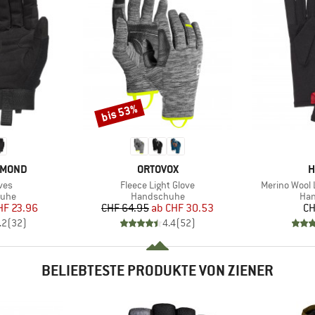
bis 53%
Rabatt
MARKE
M
AMOND
ORTOVOX
H
Artikel
Artikel
ves
Fleece Light Glove
Merino Wool 
gruppe
Produktgruppe
Pro
uhe
Handschuhe
Ha
eis
duzierter Preis
Preis
reduzierter Preis
HF 23.96
CHF 64.95
ab
CHF 30.53
CH
.2
(
32
)
4.4
(
52
)
BELIEBTESTE PRODUKTE VON ZIENER