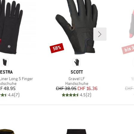
bis 
58%
Rabatt
Rabat
ARKE
MARKE
ESTRA
SCOTT
Artikel
Ar
Liner Long 5 Finger
Gravel LF
Y
duktgruppe
Produktgruppe
ndschuhe
Handschuhe
Preis
Preis
reduzierter Preis
F 48.95
CHF 38.95
CHF 16.36
CHF 
4.4
(
7
)
4.5
(
2
)