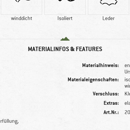
winddicht
Isoliert
Leder
MATERIALINFOS & FEATURES
Materialhinweis:
en
Ur
Materialeigenschaften:
is
wi
Verschluss:
Kl
Extras:
el
Art.Nr.:
20
rfüllung,