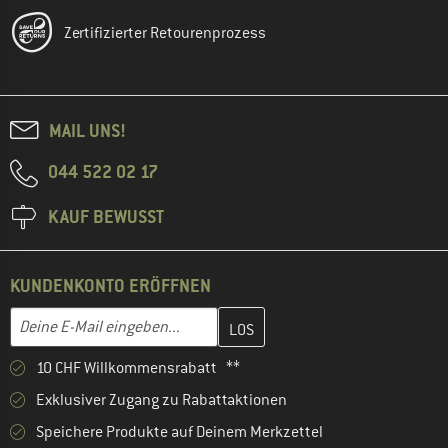
Zertifizierter Retourenprozess
MAIL UNS!
044 522 02 17
KAUF BEWUSST
KUNDENKONTO ERÖFFNEN
Gib hier deine E-Mail-Adresse ein und erstelle im nächsten Schri
E-Mail-Adresse
10 CHF Willkommensrabatt **
Exklusiver Zugang zu Rabattaktionen
Speichere Produkte auf Deinem Merkzettel