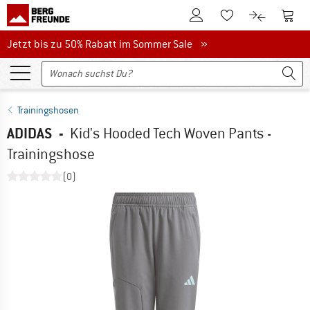
Zum Kundenkonto
Zum 
Zum Merkzettel.
Zum Produk
Jetzt bis zu 50% Rabatt im Sommer Sale
Jetzt bis zu 50% Rabatt im Sommer Sale »
Trainingshosen
ADIDAS
-
Kid's Hooded Tech Woven Pants -
Trainingshose
(0)