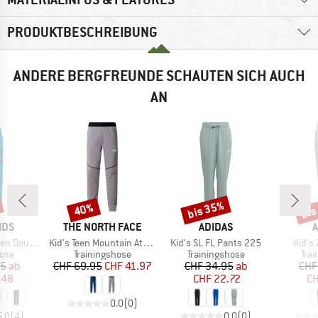
PRODUKTBESCHREIBUNG
ANDERE BERGFREUNDE SCHAUTEN SICH AUCH
AN
bis 35%
bis
40%
Rabatt
Rabatt
Raba
MARKE
MARKE
M
IDS
THE NORTH FACE
ADIDAS
A
Artikel
Artikel
Artike
Zip-Off Pants
Kid's Teen Mountain Athletics Joggers
Kid's SL FL Pants 225
Kid's 
gruppe
Produktgruppe
Produktgruppe
Pro
Hose
Trainingshose
Trainingshose
Tra
eis
duzierter Preis
Preis
reduzierter Preis
Preis
reduzierter Preis
95
ab
CHF 69.95
CHF 41.97
CHF 34.95
ab
CHF
.48
CHF 22.72
CH
0.0
(
0
)
5.0
(
4
)
0.0
(
0
)