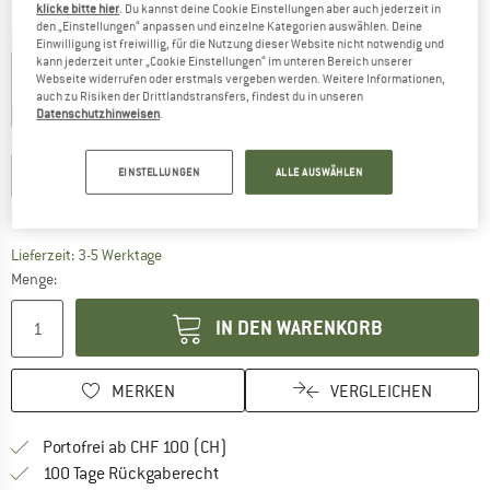
klicke bitte hier
. Du kannst deine Cookie Einstellungen aber auch jederzeit in
den „Einstellungen“ anpassen und einzelne Kategorien auswählen. Deine
Farbe:
Grey Four / Tactile Green
Einwilligung ist freiwillig, für die Nutzung dieser Website nicht notwendig und
kann jederzeit unter „Cookie Einstellungen“ im unteren Bereich unserer
Webseite widerrufen oder erstmals vergeben werden. Weitere Informationen,
auch zu Risiken der Drittlandstransfers, findest du in unseren
Datenschutzhinweisen
.
35%
40%
40%
Grösse wählen:
EINSTELLUNGEN
ALLE AUSWÄHLEN
EU
128
EU
140
EU
152
EU
164
EU
176
Grössentabelle
Der Link öffnet sich in einer Infobox und beinhaltet
Lieferzeit: 3-5 Werktage
Menge:
IN DEN WARENKORB
MERKEN
VERGLEICHEN
Finde mehr Informationen zu den Ver
Portofrei ab CHF 100 (CH)
Gehe hier zu den Rückgabe-Richtlinie
100 Tage Rückgaberecht