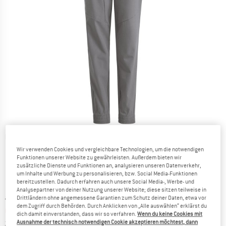
Detailansichten
Wir verwenden Cookies und vergleichbare Technologien, um die notwendigen
Funktionen unserer Website zu gewährleisten. Außerdem bieten wir
zusätzliche Dienste und Funktionen an, analysieren unseren Datenverkehr,
um Inhalte und Werbung zu personalisieren, bzw. Social Media-Funktionen
bereitzustellen. Dadurch erfahren auch unsere Social Media-, Werbe- und
Analysepartner von deiner Nutzung unserer Website; diese sitzen teilweise in
Ursprünglicher Preis :
Preis:
CHF
54.95
Drittländern ohne angemessene Garantien zum Schutz deiner Daten, etwa vor
dem Zugriff durch Behörden. Durch Anklicken von „Alle auswählen“ erklärst du
CHF
32.97
inkl. MwSt., zollfreie Lieferung
dich damit einverstanden, dass wir so verfahren.
Wenn du keine Cookies mit
Informationen zu den Versandkosten. Öffnet sich in ei
zzgl. Versandkosten
Ausnahme der technisch notwendigen Cookie akzeptieren möchtest, dann