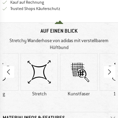
Finde die Zahlungs-Infos hier! Öffnet sich 
Kauf auf Rechnung
Finde alle Infos hier!
Trusted Shops Käuferschutz
AUF EINEN BLICK
Stretchy Wanderhose von adidas mit verstellbarem
Hüftbund
1 g
Stretch
Kunstfaser
18
MATERIALINFOS & FEATURES