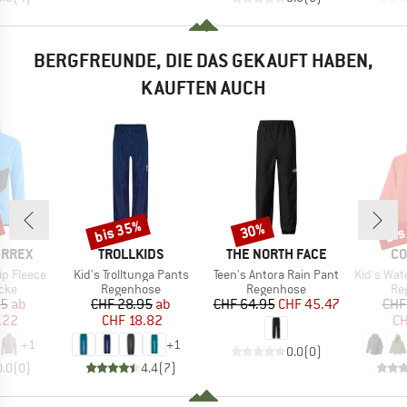
BERGFREUNDE, DIE DAS GEKAUFT HABEN,
KAUFTEN AUCH
bis 35%
bis
30%
Rabatt
Rabatt
Raba
MARKE
MARKE
MA
ERREX
TROLLKIDS
THE NORTH FACE
CO
Artikel
Artikel
Artikel
Zip Fleece
Kid's Trolltunga Pants
Teen's Antora Rain Pant
Kid's Wate
gruppe
Produktgruppe
Produktgruppe
Pr
cke
Regenhose
Regenhose
Re
eis
duzierter Preis
Preis
reduzierter Preis
Preis
reduzierter Preis
95
ab
CHF 28.95
ab
CHF 64.95
CHF 45.47
CHF
.22
CHF 18.82
CH
+
1
+
1
0.0
(
0
)
0.0
(
0
)
4.4
(
7
)