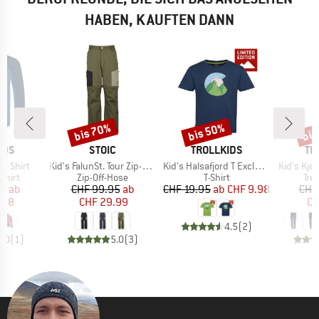
HABEN, KAUFTEN DANN
bis 70%
bis 50%
bis
Rabatt
Rabatt
Raba
MARKE
MARKE
MA
IDS
STOIC
TROLLKIDS
TR
Artikel
Artikel
Artikel
er Shirt
Kid's FalunSt. Tour Zip-Off Pants Light
Kid's Halsafjord T Exclusive
Kid's Kjer
ruppe
Produktgruppe
Produktgruppe
Pro
shirt
Zip-Off-Hose
T-Shirt
Tre
eis
duzierter Preis
Preis
reduzierter Preis
Preis
reduzierter Preis
95
ab
CHF 99.95
ab
CHF 19.95
ab
CHF 9.98
CHF
.98
CHF 29.99
CH
4.5
(
2
)
5.0
(
1
)
5.0
(
3
)