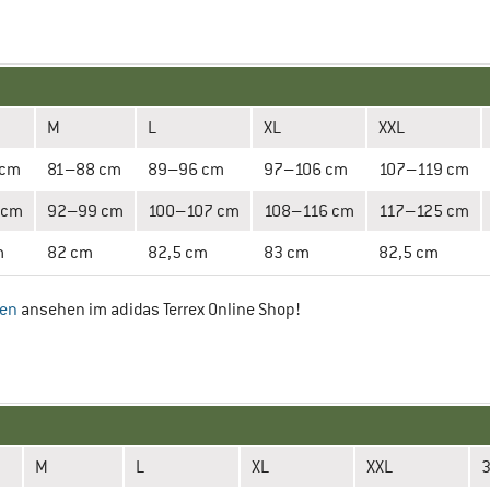
M
L
XL
XXL
 cm
81–88 cm
89–96 cm
97–106 cm
107–119 cm
 cm
92–99 cm
100–107 cm
108–116 cm
117–125 cm
m
82 cm
82,5 cm
83 cm
82,5 cm
sen
ansehen im adidas Terrex Online Shop!
M
L
XL
XXL