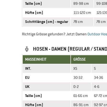
Taille (cm)
89-98 cm
99-10
Hüfte (cm)
111-120 cm
121-13
Schrittlänge (cm) - regular
78 cm
78 cm
Richtige Grösse gefunden? Jetzt Damen
Outdoor Ho
HOSEN - DAMEN (REGULAR / STAN
MASSEINHEIT
GRÖSSE
INT.
XS
S
EU
30-32
34-36
UK
0-2
4-6
Taille (cm)
61-66 cm
67-72 c
Hüfte (cm)
86-91 cm
92-97 c