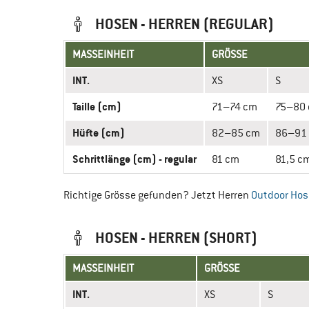
HOSEN - HERREN (REGULAR)
MASSEINHEIT
GRÖSSE
INT.
XS
S
Taille (cm)
71–74 cm
75–80
Hüfte (cm)
82–85 cm
86–91
Schrittlänge (cm) - regular
81 cm
81,5 c
Richtige Grösse gefunden? Jetzt Herren
Outdoor Ho
HOSEN - HERREN (SHORT)
MASSEINHEIT
GRÖSSE
INT.
XS
S