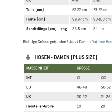
UK
4-6
8-10
Taille (cm)
67-72 cm
73-78 cm
Hüfte (cm)
92-97 cm
98-103 cm
Schrittlänge (cm) - long
83,5 cm
84 cm
Richtige Grösse gefunden? Jetzt Damen
Outdoor Ho
HOSEN - DAMEN (PLUS SIZE)
MASSEINHEIT
GRÖSSE
INT.
XL
XXL
EU
46-48
50-52
UK
20-22
24-26
Hersteller-Größe
1X
2X