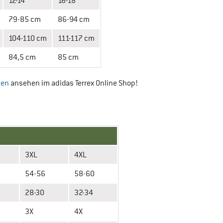
12-14
16-18
79-85 cm
86-94 cm
104-110 cm
111-117 cm
84,5 cm
85 cm
sen
ansehen im adidas Terrex Online Shop!
3XL
4XL
54-56
58-60
28-30
32-34
3X
4X