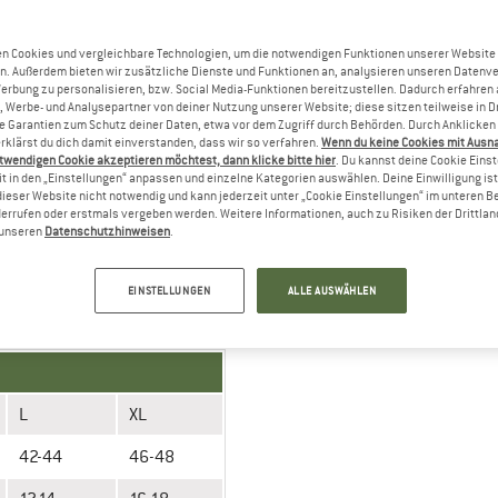
n Cookies und vergleichbare Technologien, um die notwendigen Funktionen unserer Website
n. Außerdem bieten wir zusätzliche Dienste und Funktionen an, analysieren unseren Datenv
Werbung zu personalisieren, bzw. Social Media-Funktionen bereitzustellen. Dadurch erfahren
, Werbe- und Analysepartner von deiner Nutzung unserer Website; diese sitzen teilweise in D
Garantien zum Schutz deiner Daten, etwa vor dem Zugriff durch Behörden. Durch Anklicken 
rklärst du dich damit einverstanden, dass wir so verfahren.
Wenn du keine Cookies mit Ausn
twendigen Cookie akzeptieren möchtest, dann klicke bitte hier
. Du kannst deine Cookie Eins
t in den „Einstellungen“ anpassen und einzelne Kategorien auswählen. Deine Einwilligung ist f
dieser Website nicht notwendig und kann jederzeit unter „Cookie Einstellungen“ im unteren B
errufen oder erstmals vergeben werden. Weitere Informationen, auch zu Risiken der Drittlan
n unseren
Datenschutzhinweisen
.
n
» Messanleitung
EINSTELLUNGEN
ALLE AUSWÄHLEN
L
XL
42-44
46-48