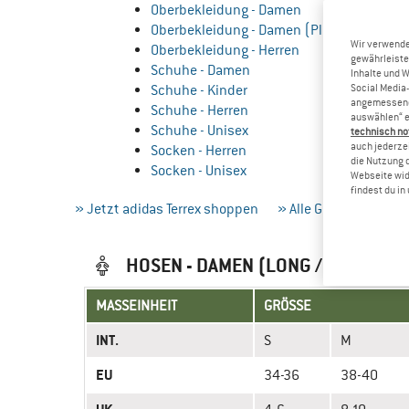
Oberbekleidung - Damen
Oberbekleidung - Damen (Plus Size)
Wir verwende
Oberbekleidung - Herren
gewährleiste
Schuhe - Damen
Inhalte und 
Schuhe - Kinder
Social Media-
angemessene 
Schuhe - Herren
auswählen“ e
Schuhe - Unisex
technisch no
auch jederzei
Socken - Herren
die Nutzung 
Socken - Unisex
Webseite wid
findest du i
» Jetzt adidas Terrex shoppen
» Alle Grössentabelle
HOSEN - DAMEN (LONG / TALL)
MASSEINHEIT
GRÖSSE
INT.
S
M
EU
34-36
38-40