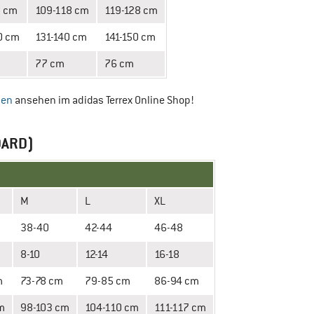
8 cm
109-118 cm
119-128 cm
0 cm
131-140 cm
141-150 cm
77 cm
76 cm
sen
ansehen im adidas Terrex Online Shop!
DARD)
M
L
XL
38-40
42-44
46-48
8-10
12-14
16-18
m
73-78 cm
79-85 cm
86-94 cm
m
98-103 cm
104-110 cm
111-117 cm