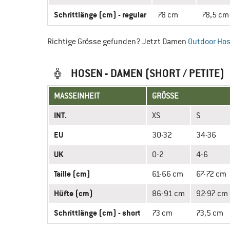
Schrittlänge (cm) - regular
78 cm
78,5 cm
Richtige Grösse gefunden? Jetzt Damen
Outdoor Ho
HOSEN - DAMEN (SHORT / PETITE)
MASSEINHEIT
GRÖSSE
INT.
XS
S
EU
30-32
34-36
UK
0-2
4-6
Taille (cm)
61-66 cm
67-72 cm
Hüfte (cm)
86-91 cm
92-97 cm
Schrittlänge (cm) - short
73 cm
73,5 cm