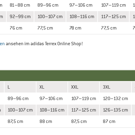
m
81–88 cm
89–96 cm
97–106 cm
107–119 cm
cm
92–99 cm
100–107 cm
108–116 cm
117–125 cm
76 cm
77,5 cm
78 cm
77,5 cm
sen
ansehen im adidas Terrex Online Shop!
L
XL
XXL
3XL
m
89–96 cm
97–106 cm
107–119 cm
120–132 cm
m
100–107 cm
108–116 cm
117–125 cm
126–135 cm
87,5 cm
88 cm
87,5 cm
87 cm