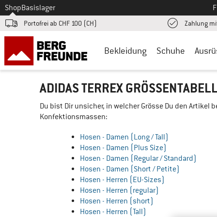
Zum
Shop
Basislager
F
Portofrei ab CHF 100 (CH)
Zahlung mi
Bekleidung
Schuhe
Ausrü
ADIDAS TERREX GRÖSSENTABEL
Du bist Dir unsicher, in welcher Grösse Du den Artikel 
Konfektionsmassen:
Hosen - Damen (Long / Tall)
Hosen - Damen (Plus Size)
Hosen - Damen (Regular / Standard)
Hosen - Damen (Short / Petite)
Hosen - Herren (EU-Sizes)
Hosen - Herren (regular)
Hosen - Herren (short)
Hosen - Herren (Tall)