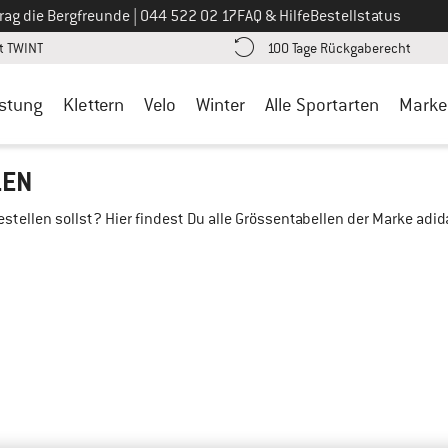
Ruf uns an unter
rag die Bergfreunde
|
044 522 02 17
FAQ & Hilfe
Bestellstatus
Finde die Zahlungs-Infos hier! Öffnet sich in einer Infobox
Gehe h
t TWINT
100 Tage Rückgaberecht
stung
Klettern
Velo
Winter
Alle Sportarten
Marke
LEN
bestellen sollst? Hier findest Du alle Grössentabellen der Marke ad