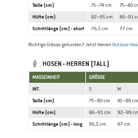
Taille (cm)
71–74 cm
75–80 c
Hüfte (cm)
82–85 cm
86–91 
Schrittlänge (cm) - short
76,5 cm
77 cm
Richtige Grösse gefunden? Jetzt Herren
Outdoor Ho
HOSEN - HERREN (TALL)
MASSEINHEIT
GRÖSSE
INT.
S
M
Taille (cm)
75–80 cm
81–88 c
Hüfte (cm)
86–91 cm
92–99 c
Schrittlänge (cm) - long
86,5 cm
87 cm