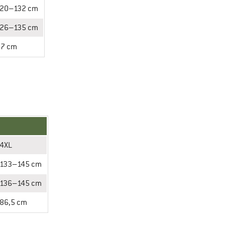
120–132 cm
126–135 cm
77 cm
4XL
133–145 cm
136–145 cm
86,5 cm