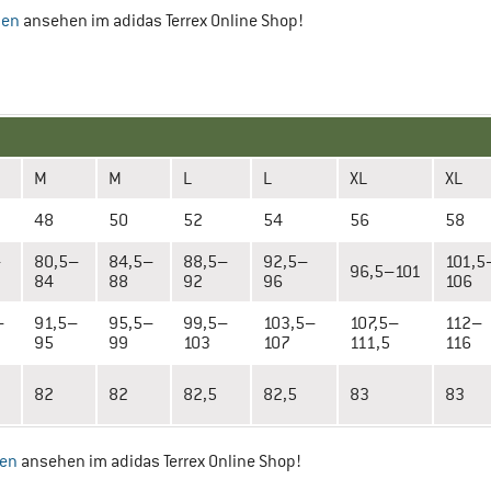
sen
ansehen im adidas Terrex Online Shop!
M
M
L
L
XL
XL
48
50
52
54
56
58
–
80,5–
84,5–
88,5–
92,5–
101,5
96,5–101
84
88
92
96
106
–
91,5–
95,5–
99,5–
103,5–
107,5–
112–
95
99
103
107
111,5
116
82
82
82,5
82,5
83
83
sen
ansehen im adidas Terrex Online Shop!