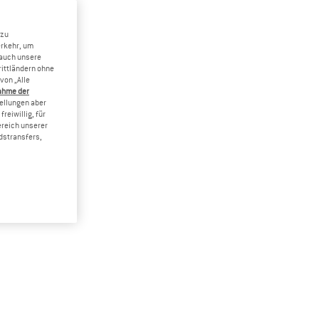
 zu
erkehr, um
 auch unsere
rittländern ohne
von „Alle
ahme der
tellungen aber
reiwillig, für
ereich unserer
dstransfers,