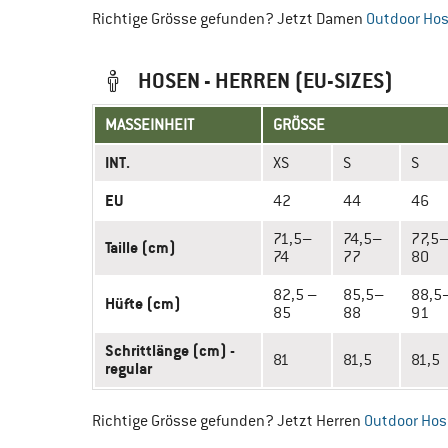
Richtige Grösse gefunden? Jetzt Damen
Outdoor Ho
HOSEN - HERREN (EU-SIZES)
MASSEINHEIT
GRÖSSE
INT.
XS
S
S
EU
42
44
46
71,5–
74,5–
77,5
Taille (cm)
74
77
80
82,5 –
85,5–
88,5
Hüfte (cm)
85
88
91
Schrittlänge (cm) -
81
81,5
81,5
regular
Richtige Grösse gefunden? Jetzt Herren
Outdoor Ho