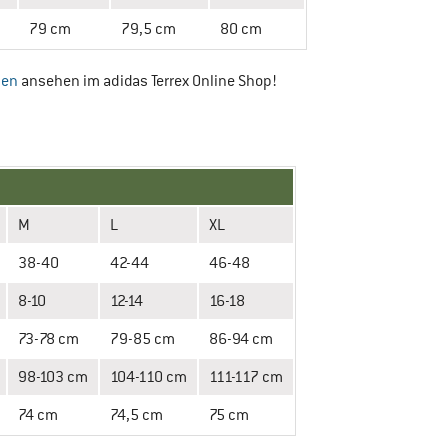
79 cm
79,5 cm
80 cm
sen
ansehen im adidas Terrex Online Shop!
M
L
XL
38-40
42-44
46-48
8-10
12-14
16-18
73-78 cm
79-85 cm
86-94 cm
98-103 cm
104-110 cm
111-117 cm
74 cm
74,5 cm
75 cm