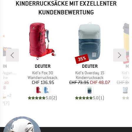
KINDERRUCKSÄCKE MIT EXZELLENTER
KUNDENBEWERTUNG
35%
15
Rabatt
Raba
MARKE
MARKE
MA
AHN
DEUTER
DEUTER
ME
Artikel
Artikel
Artike
gan Snowy
Kid's Fox 30
Kid's Overday 15
Kid's
ruppe
Produktgruppe
Produktgruppe
Prod
huhe
Wanderrucksack
Kinderrucksack
Kind
eis
duzierter Preis
Preis
Preis
reduzierter Preis
95
ab
CHF 136.95
CHF 73.95
CHF 48.07
CHF 84
.58
+
2
5.0
(
2
)
5.0
(
1
)
4.7
(
7
)