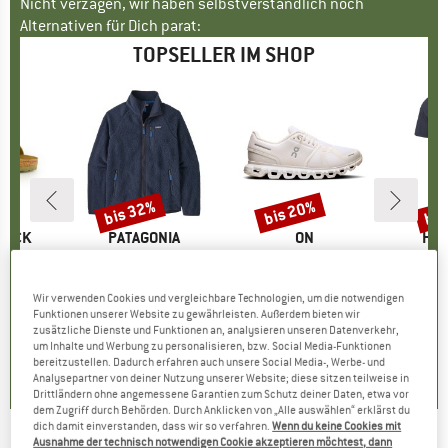
Nicht verzagen, wir haben selbstverständlich noch
Alternativen für Dich parat:
TOPSELLER IM SHOP
bis 32%
bis 20%
bis
Rabatt
Rabatt
Raba
TOCK
MARKE
PATAGONIA
MARKE
ON
MA
HEB
 BF
Artikel
Retro Pile Jacket
Artikel
Women's Cloud 6
Artikel
MerinoMix150 Pi
tgruppe
en
Produktgruppe
Fleecejacke
Produktgruppe
Sneaker
Pr
Me
95
eis
duzierter Preis
ab
CHF 158.95
Preis
reduzierter Preis
ab
CHF 189.95
Preis
reduzierter Preis
ab
CHF
Wir verwenden Cookies und vergleichbare Technologien, um die notwendigen
.96
CHF 108.09
CHF 151.96
CH
Funktionen unserer Website zu gewährleisten. Außerdem bieten wir
zusätzliche Dienste und Funktionen an, analysieren unseren Datenverkehr,
+
6
+
1
+
9
um Inhalte und Werbung zu personalisieren, bzw. Social Media-Funktionen
.8
(
20
)
4.6
(
71
)
4.7
(
48
)
bereitzustellen. Dadurch erfahren auch unsere Social Media-, Werbe- und
Analysepartner von deiner Nutzung unserer Website; diese sitzen teilweise in
Drittländern ohne angemessene Garantien zum Schutz deiner Daten, etwa vor
dem Zugriff durch Behörden. Durch Anklicken von „Alle auswählen“ erklärst du
dich damit einverstanden, dass wir so verfahren.
Wenn du keine Cookies mit
Ausnahme der technisch notwendigen Cookie akzeptieren möchtest, dann