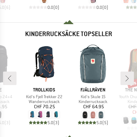
5.0
(
6
)
0.0
(
0
)
0.0
(
0
)
KINDERRUCKSÄCKE TOPSELLER
bis
Raba
E
MARKE
MARKE
MARK
E
TROLLKIDS
FJÄLLRÄVEN
THE 
Artikel
Artikel
Artikel
go 24+4
Kid's Fjell Trekker 22
Kid's Skule 15
Youth Chuc
uppe
Produktgruppe
Produktgruppe
Prod
ksack
Wanderrucksack
Kinderrucksack
Kind
eis
Preis
Preis
4.95
CHF 70.25
CHF 64.95
CHF
CH
5.0
(
3
)
5.0
(
3
)
5.0
(
5
)