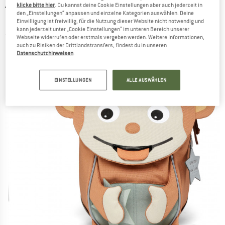
AFFENZAHN
-
Kid's Kleiner Freund MAT Affe -
klicke bitte hier
. Du kannst deine Cookie Einstellungen aber auch jederzeit in
den „Einstellungen“ anpassen und einzelne Kategorien auswählen. Deine
Kinderrucksack
Einwilligung ist freiwillig, für die Nutzung dieser Website nicht notwendig und
kann jederzeit unter „Cookie Einstellungen“ im unteren Bereich unserer
(0)
Webseite widerrufen oder erstmals vergeben werden. Weitere Informationen,
auch zu Risiken der Drittlandstransfers, findest du in unseren
Datenschutzhinweisen
.
EINSTELLUNGEN
ALLE AUSWÄHLEN