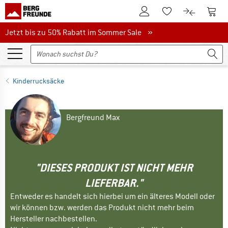
Zum Kundenkonto
Zum 
Zum Merkzettel.
Zum Produk
Jetzt bis zu 50% Rabatt im Sommer Sale
Jetzt bis zu 50% Rabatt im Sommer Sale »
Kinderrucksäcke
Bergfreund Max
"DIESES PRODUKT IST NICHT MEHR
LIEFERBAR."
Entweder es handelt sich hierbei um ein älteres Modell oder
wir können bzw. werden das Produkt nicht mehr beim
Hersteller nachbestellen.