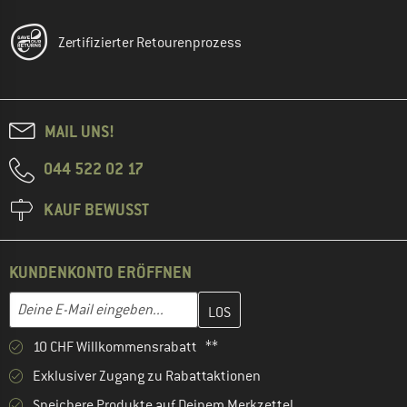
Zertifizierter Retourenprozess
MAIL UNS!
044 522 02 17
KAUF BEWUSST
KUNDENKONTO ERÖFFNEN
Gib hier deine E-Mail-Adresse ein und erstelle im nächsten Schri
E-Mail-Adresse
10 CHF Willkommensrabatt **
Exklusiver Zugang zu Rabattaktionen
Speichere Produkte auf Deinem Merkzettel