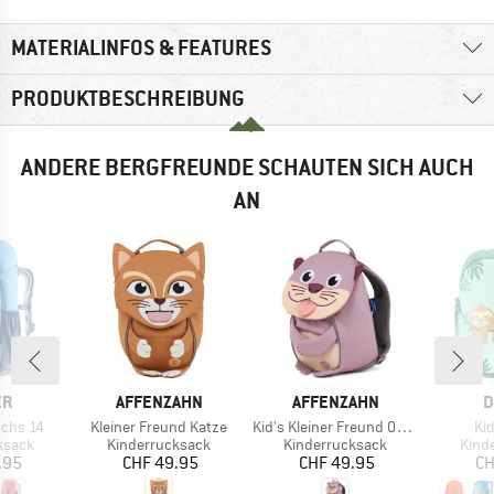
MATERIALINFOS & FEATURES
PRODUKTBESCHREIBUNG
ANDERE BERGFREUNDE SCHAUTEN SICH AUCH
AN
E
MARKE
MARKE
M
ER
AFFENZAHN
AFFENZAHN
D
Artikel
Artikel
Art
uchs 14
Kleiner Freund Katze
Kid's Kleiner Freund Otter
Kid
uppe
Produktgruppe
Produktgruppe
Prod
ksack
Kinderrucksack
Kinderrucksack
Kind
eis
Preis
Preis
.95
CHF 49.95
CHF 49.95
CH