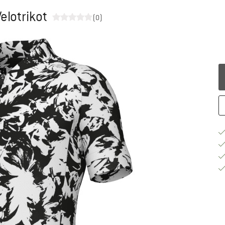
elotrikot
(0)