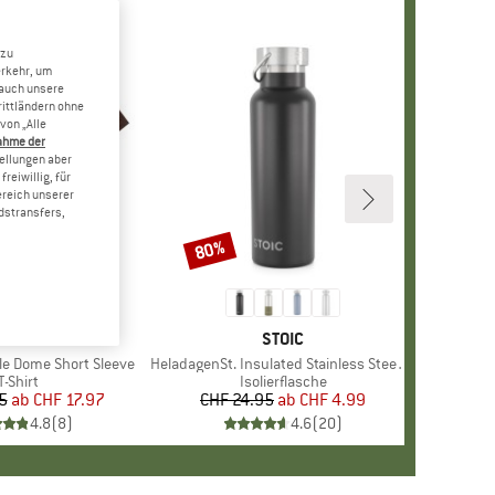
 zu
erkehr, um
 auch unsere
rittländern ohne
von „Alle
ahme der
tellungen aber
reiwillig, für
ereich unserer
dstransfers,
80%
Rabatt
+
12
E
NORTH FACE
MARKE
STOIC
le Dome Short Sleeve
Artikel
HeladagenSt. Insulated Stainless Steel Bottle 500
Produktgruppe
T-Shirt
Produktgruppe
Isolierflasche
5
ab
Preis
reduzierter Preis
CHF 17.97
CHF 24.95
ab
Preis
reduzierter Preis
CHF 4.99
4.8
(
8
)
4.6
(
20
)