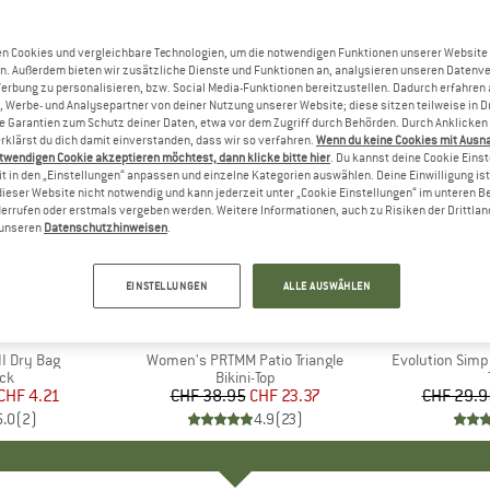
n Cookies und vergleichbare Technologien, um die notwendigen Funktionen unserer Website
n. Außerdem bieten wir zusätzliche Dienste und Funktionen an, analysieren unseren Datenv
Werbung zu personalisieren, bzw. Social Media-Funktionen bereitzustellen. Dadurch erfahren
, Werbe- und Analysepartner von deiner Nutzung unserer Website; diese sitzen teilweise in D
Garantien zum Schutz deiner Daten, etwa vor dem Zugriff durch Behörden. Durch Anklicken 
rklärst du dich damit einverstanden, dass wir so verfahren.
Wenn du keine Cookies mit Ausn
twendigen Cookie akzeptieren möchtest, dann klicke bitte hier
. Du kannst deine Cookie Eins
t in den „Einstellungen“ anpassen und einzelne Kategorien auswählen. Deine Einwilligung ist f
dieser Website nicht notwendig und kann jederzeit unter „Cookie Einstellungen“ im unteren B
errufen oder erstmals vergeben werden. Weitere Informationen, auch zu Risiken der Drittlan
n unseren
Datenschutzhinweisen
.
bis 40%
40%
Rabatt
Rabatt
EINSTELLUNGEN
ALLE AUSWÄHLEN
KE
C
MARKE
PROTEST
MARK
THE 
I Dry Bag
Artikel
Women's PRTMM Patio Triangle
Artikel
Evolution Simp
tgruppe
ck
Produktgruppe
Bikini-Top
eis
duzierter Preis
CHF 4.21
CHF 38.95
Preis
reduzierter Preis
CHF 23.37
CHF 29.9
5.0
(
2
)
4.9
(
23
)