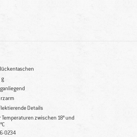
Rückentaschen
 g
ganliegend
urzarm
flektierende Details
r Temperaturen zwischen 18° und
°C
6-0234