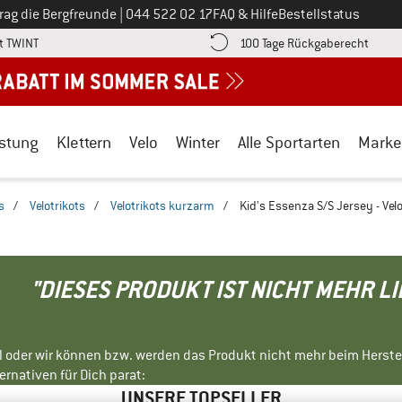
Ruf uns an unter
rag die Bergfreunde
|
044 522 02 17
FAQ & Hilfe
Bestellstatus
Finde die Zahlungs-Infos hier! Öffnet sich in einer Infobox
Gehe h
t TWINT
100 Tage Rückgaberecht
stung
Klettern
Velo
Winter
Alle Sportarten
Marke
s
/
Velotrikots
/
Velotrikots kurzarm
/
Kid's Essenza S/S Jersey - Velo
"DIESES PRODUKT IST NICHT MEHR L
ll oder wir können bzw. werden das Produkt nicht mehr beim Herste
rnativen für Dich parat:
UNSERE TOPSELLER