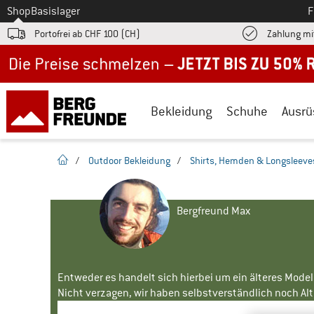
Zum
Shop
Basislager
F
Portofrei ab CHF 100 (CH)
Zahlung mi
Jetzt bis zu 50% Rabatt im Sommer Sale
Bekleidung
Schuhe
Ausrü
Startseite
/
Outdoor Bekleidung
/
Shirts, Hemden & Longsleeve
Bergfreund Max
Entweder es handelt sich hierbei um ein älteres Mode
Nicht verzagen, wir haben selbstverständlich noch Alte