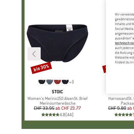
Wir verwende
gewährleiste
Inhalte und 
Social Media-
angemessene 
auswählen“ e
technisch no
auch jederzei
die Nutzung 
Webseite wid
findest du i
bis 30%
57%
Rabatt
Rabatt
+
3
MARKE
STOIC
MAR
STOI
Artikel
Women's Merino150 AlsenSt. Brief
Artikel
HarnosandSt. I
Produktgruppe
Merinounterwäsche
Produk
Packsa
CHF 33.95
ab
Preis
reduzierter Preis
CHF 23.77
CHF 9.80
ab
Pr
re
4.8
(
44
)