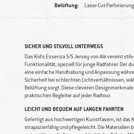
Belüftung:
Laser-Cut-Perforierun
SICHER UND STILVOLL UNTERWEGS
Das Kid's Essenza S/S Jersey von Alé vereint stil
Funktionalität, speziell für junge Radfahrer. Der
eine einfache Handhabung und Anpassung während 
Sicherheit bei schlechten Lichtverhältnissen, wäh
Belüftung sorgt. Diese cleveren Designmerkmale
praktischen Begleiter auf jeder Radtour.
LEICHT UND BEQUEM AUF LANGEN FAHRTEN
Gefertigt aus hochwertigen Kunstfasern, ist das 
strapazierfähig und pflegeleicht. Die Materialie