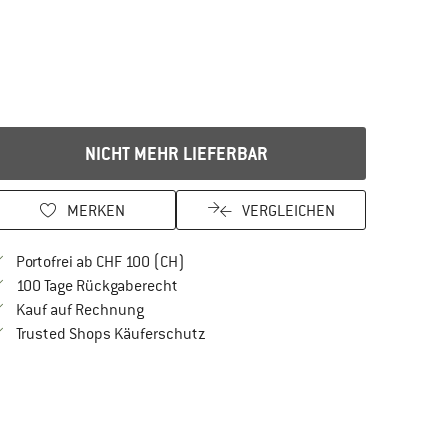
NICHT MEHR LIEFERBAR
MERKEN
VERGLEICHEN
Finde mehr Informationen zu den Versan
Portofrei ab CHF 100 (CH)
Gehe hier zu den Rückgabe-Richtlinien Öf
100 Tage Rückgaberecht
Finde die Zahlungs-Infos hier! Öffnet sich in 
Kauf auf Rechnung
Finde alle Infos hier!
Trusted Shops Käuferschutz