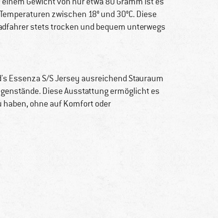
it einem Gewicht von nur etwa 80 Gramm ist es
ei Temperaturen zwischen 18° und 30°C. Diese
Radfahrer stets trocken und bequem unterwegs
id's Essenza S/S Jersey ausreichend Stauraum
egenstände. Diese Ausstattung ermöglicht es
zu haben, ohne auf Komfort oder