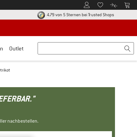
Zum Kundenkonto
Zum 
Zum Merkzettel.
Zum Produk
ier zu den Rückgabe-Richtlinien Öffnet sich in einer Infobox
Finde alle In
4.79 von 5 Sternen
bei Trusted Shops
n
Outlet
trikot
IEFERBAR."
ller nachbestellen.