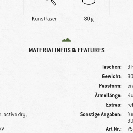
Kunstfaser
80 g
MATERIALINFOS & FEATURES
Taschen:
3 
Gewicht:
80
Passform:
en
Ärmellänge:
K
Extras:
re
Sonstige Angaben:
: active dry,
fü
30
Art.Nr.:
RV
75