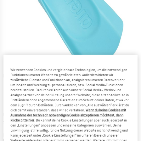
Wir verwenden Cookies und vergleichbare Technologien, um die notwendigen
Funktionen unserer Website zu gewährleisten. Außerdem bieten wir
Detailansichten
zusätzliche Dienste und Funktionen an, analysieren unseren Datenverkehr,
um Inhalte und Werbung zu personalisieren, bzw. Social Media-Funktionen
bereitzustellen. Dadurch erfahren auch unsere Social Media-, Werbe- und
Analysepartner von deiner Nutzung unserer Website; diese sitzen teilweise in
Drittländern ohne angemessene Garantien zum Schutz deiner Daten, etwa vor
dem Zugriff durch Behörden. Durch Anklicken von „Alle auswählen“ erklärst du
dich damit einverstanden, dass wir so verfahren.
Wenn du keine Cookies mit
Preis:
CHF
28.95
inkl. MwSt., zollfreie Lieferung
Ausnahme der technisch notwendigen Cookie akzeptieren möchtest, dann
klicke bitte hier
. Du kannst deine Cookie Einstellungen aber auch jederzeit in
Informationen zu den Versandkosten. Öffnet sich in ei
zzgl. Versandkosten
den „Einstellungen“ anpassen und einzelne Kategorien auswählen. Deine
Einwilligung ist freiwillig, für die Nutzung dieser Website nicht notwendig und
Farbe:
Sky
kann jederzeit unter „Cookie Einstellungen“ im unteren Bereich unserer
Webseite widerrufen oder erstmals vergeben werden. Weitere Informationen,