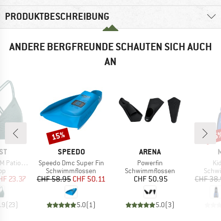
PRODUKTBESCHREIBUNG
ANDERE BERGFREUNDE SCHAUTEN SICH AUCH
AN
15%
15
Rabatt
Raba
MARKE
MARKE
ST
SPEEDO
ARENA
Artikel
Artikel
Art
 Triangle
Speedo Dmc Super Fin
Powerfin
Ki
tgruppe
Produktgruppe
Produktgruppe
Produ
Top
Schwimmflossen
Schwimmflossen
Schw
eis
duzierter Preis
Preis
reduzierter Preis
Preis
HF 23.37
CHF 58.95
CHF 50.11
CHF 50.95
CHF 38
.9
(
23
)
5.0
(
1
)
5.0
(
3
)