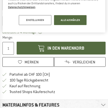
auch zu Risiken der Drittlandstransfers, findest du in unseren
Datenschutzhinweisen
.
Grösse wählen:
EINSTELLUNGEN
ALLE AUSWÄHLEN
EU
26-27
EU
28-29
EU
30-31
EU
32-33
EU
34-35
Der Link öffnet sich in einer Infobox und bei
Lieferzeit: 3-4 Werktage
Menge:
IN DEN WARENKORB
MERKEN
VERGLEICHEN
Finde mehr Informationen zu den Ver
Portofrei ab CHF 100 (CH)
Gehe hier zu den Rückgabe-Richtlinie
100 Tage Rückgaberecht
Finde die Zahlungs-Infos hier! Öffnet sich 
Kauf auf Rechnung
Finde alle Infos hier!
Trusted Shops Käuferschutz
MATERIALINFOS & FEATURES