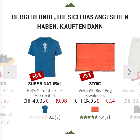
BERGFREUNDE, DIE SICH DAS ANGESEHEN
HABEN, KAUFTEN DANN
60%
75%
65
Rabatt
Rabatt
Raba
MARKE
MARKE
IDS
SUPER.NATURAL
STOIC
Artikel
Artikel
Artikel
Sandal XT
Kid's Scrambler Tee
VietasSt. Bivy Bag
Women's HoforsSt.
tgruppe
Produktgruppe
Produktgruppe
en
Merinoshirt
Biwaksack
eis
duzierter Preis
Preis
reduzierter Preis
Preis
reduzierter Preis
95
ab
CHF 49.95
CHF 19.98
CHF 24.95
CHF 6.24
CHF 89
.17
+
2
0.0
(
0
)
4.7
(
3
)
.6
(
10
)