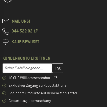
MAIL UNS!
044 522 02 17
KAUF BEWUSST
KUNDENKONTO ERÖFFNEN
Gib hier deine E-Mail-Adresse ein und erstelle im nächsten Schri
E-Mail-Adresse
10 CHF Willkommensrabatt **
Exklusiver Zugang zu Rabattaktionen
Speichere Produkte auf Deinem Merkzettel
Geburtstagsüberraschung