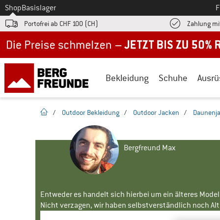
Zum
Shop
Basislager
F
Portofrei ab CHF 100 (CH)
Zahlung mi
Jetzt bis zu 50% Rabatt im Sommer Sale
Bekleidung
Schuhe
Ausrü
Startseite
/
Outdoor Bekleidung
/
Outdoor Jacken
/
Daunenj
Bergfreund Max
Entweder es handelt sich hierbei um ein älteres Mode
Nicht verzagen, wir haben selbstverständlich noch Alte