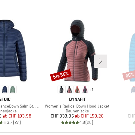
bis 55%
65%
Rabatt
Rabat
+
1
MARKE
MARKE
STOIC
DYNAFIT
Artikel
 SalmiSt. Jacket with Hood
Women's Radical Down Hood Jacket
duktgruppe
Produktgruppe
nenjacke
Daunenjacke
Preis
reduzierter Preis
Preis
reduzierter Preis
5
ab
CHF 103.98
CHF 333.95
ab
CHF 150.28
CHF
3.7
(
27
)
4.8
(
26
)