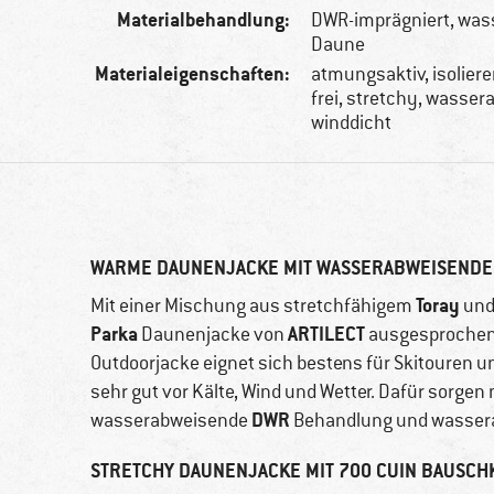
Materialbehandlung:
DWR-imprägniert, wa
Daune
Materialeigenschaften:
atmungsaktiv, isoliere
frei, stretchy, wasse
winddicht
WARME DAUNENJACKE MIT WASSERABWEISEND
Toray
Mit einer Mischung aus stretchfähigem
und 
Parka
ARTILECT
Daunenjacke von
ausgesprochen 
Outdoorjacke eignet sich bestens für Skitouren 
sehr gut vor Kälte, Wind und Wetter. Dafür sorg
DWR
wasserabweisende
Behandlung und wasser
STRETCHY DAUNENJACKE MIT 700 CUIN BAUSCH