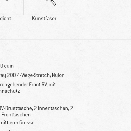
dicht
Kunstfaser
0 cuin
ray 20D 4-Wege-Stretch; Nylon
rchgehender Front-RV, mit
nnschutz
RV-Brusttasche, 2 Innentaschen, 2
-Fronttaschen
 mittlerer Grösse