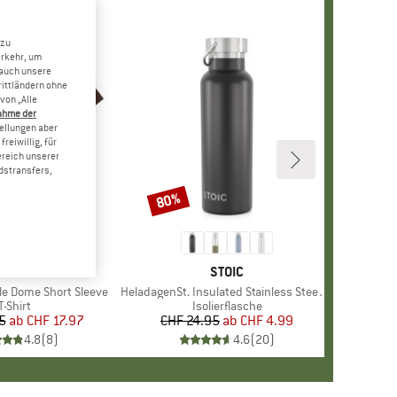
 zu
erkehr, um
 auch unsere
rittländern ohne
von „Alle
ahme der
tellungen aber
reiwillig, für
ereich unserer
dstransfers,
80%
Rabatt
+
12
E
NORTH FACE
MARKE
STOIC
le Dome Short Sleeve
Artikel
HeladagenSt. Insulated Stainless Steel Bottle 500
Produktgruppe
T-Shirt
Produktgruppe
Isolierflasche
5
ab
Preis
reduzierter Preis
CHF 17.97
CHF 24.95
ab
Preis
reduzierter Preis
CHF 4.99
4.8
(
8
)
4.6
(
20
)