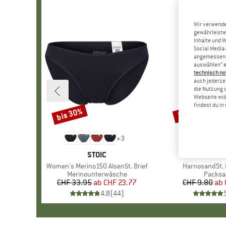
Wir verwende
gewährleiste
Inhalte und 
Social Media-
angemessene 
auswählen“ e
technisch no
auch jederzei
die Nutzung 
Webseite wid
findest du i
bis 30%
57%
Rabatt
Rabatt
+
3
MARKE
STOIC
MAR
STOI
Artikel
Women's Merino150 AlsenSt. Brief
Artikel
HarnosandSt. I
Produktgruppe
Merinounterwäsche
Produk
Packsa
CHF 33.95
ab
Preis
reduzierter Preis
CHF 23.77
CHF 9.80
ab
Pr
re
4.8
(
44
)