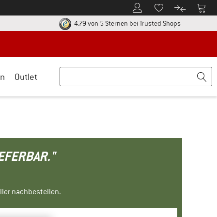
Zum Kundenkonto
Zum 
Zum Merkzettel.
Zum Produk
ier zu den Rückgabe-Richtlinien Öffnet sich in einer Infobox
Finde alle In
4.79 von 5 Sternen
bei Trusted Shops
n
Outlet
IEFERBAR."
ller nachbestellen.