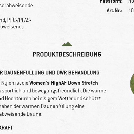
Passform:
no
sserabweisende
Art.Nr.:
10
nd, PFC-/PFAS-
rabweisend,
PRODUKTBESCHREIBUNG
ER DAUNENFÜLLUNG UND DWR BEHANDLUNG
Women's HighAF Down Stretch
Nylon ist die
sportlich und bewegungsfreundlich. Die warme
und Hochtouren bei eisigem Wetter und schützt
en neben der warmen Daunenfüllung eine
abweisende Daune.
KRAFT