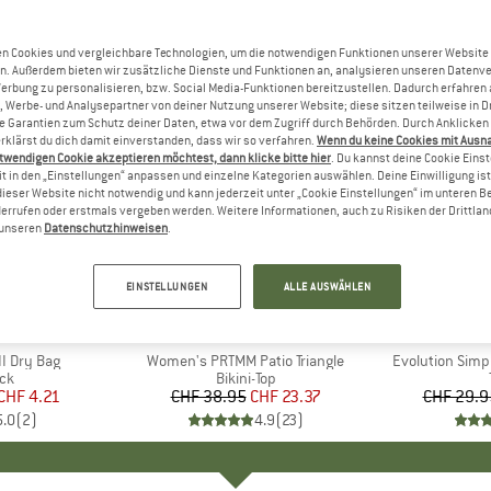
n Cookies und vergleichbare Technologien, um die notwendigen Funktionen unserer Website
n. Außerdem bieten wir zusätzliche Dienste und Funktionen an, analysieren unseren Datenv
Werbung zu personalisieren, bzw. Social Media-Funktionen bereitzustellen. Dadurch erfahren
, Werbe- und Analysepartner von deiner Nutzung unserer Website; diese sitzen teilweise in D
Garantien zum Schutz deiner Daten, etwa vor dem Zugriff durch Behörden. Durch Anklicken 
rklärst du dich damit einverstanden, dass wir so verfahren.
Wenn du keine Cookies mit Ausn
twendigen Cookie akzeptieren möchtest, dann klicke bitte hier
. Du kannst deine Cookie Eins
t in den „Einstellungen“ anpassen und einzelne Kategorien auswählen. Deine Einwilligung ist f
dieser Website nicht notwendig und kann jederzeit unter „Cookie Einstellungen“ im unteren B
errufen oder erstmals vergeben werden. Weitere Informationen, auch zu Risiken der Drittlan
n unseren
Datenschutzhinweisen
.
bis 40%
40%
Rabatt
Rabatt
EINSTELLUNGEN
ALLE AUSWÄHLEN
KE
C
MARKE
PROTEST
MARK
THE 
I Dry Bag
Artikel
Women's PRTMM Patio Triangle
Artikel
Evolution Simp
tgruppe
ck
Produktgruppe
Bikini-Top
eis
duzierter Preis
CHF 4.21
CHF 38.95
Preis
reduzierter Preis
CHF 23.37
CHF 29.9
5.0
(
2
)
4.9
(
23
)