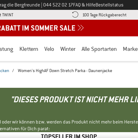
Ruf uns an unter
rag die Bergfreunde
|
044 522 02 17
FAQ & Hilfe
Bestellstatus
Finde die Zahlungs-Infos hier! Öffnet sich in einer Infobox
Gehe h
t TWINT
100 Tage Rückgaberecht
stung
Klettern
Velo
Winter
Alle Sportarten
Marke
acken
/
Women's HighAF Down Stretch Parka - Daunenjacke
"DIESES PRODUKT IST NICHT MEHR L
ll oder wir können bzw. werden das Produkt nicht mehr beim Herste
rnativen für Dich parat:
TOPSELLER IM SHOP