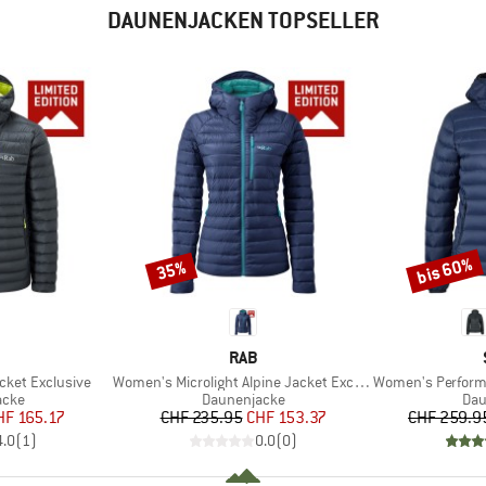
DAUNENJACKEN TOPSELLER
bis 60%
35%
Rabatt
Rabatt
KE
MARKE
RAB
Artikel
Artikel
acket Exclusive
Women's Microlight Alpine Jacket Exclusive
Women's PerformanceDown
gruppe
Produktgruppe
Pro
acke
Daunenjacke
Dau
eis
duzierter Preis
Preis
reduzierter Preis
HF 165.17
CHF 235.95
CHF 153.37
CHF 259.9
4.0
(
1
)
0.0
(
0
)