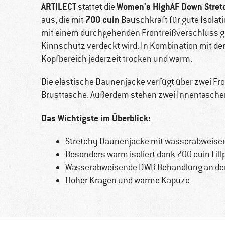
ARTILECT
Women's HighAF Down Stret
stattet die
700 cuin
aus, die mit
Bauschkraft für gute Isolati
mit einem durchgehenden Frontreißverschluss g
Kinnschutz verdeckt wird. In Kombination mit der
Kopfbereich jederzeit trocken und warm.
Die elastische Daunenjacke verfügt über zwei Fr
Brusttasche. Außerdem stehen zwei Innentaschen 
Das Wichtigste im Überblick:
Stretchy Daunenjacke mit wasserabweise
Besonders warm isoliert dank 700 cuin Fil
Wasserabweisende DWR Behandlung an der
Hoher Kragen und warme Kapuze