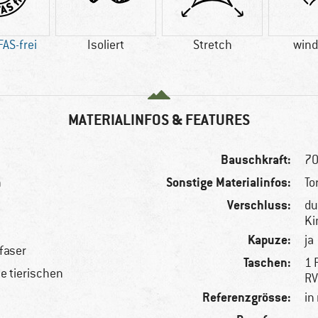
AS-frei
Isoliert
Stretch
wind
MATERIALINFOS & FEATURES
Bauschkraft:
70
Sonstige Materialinfos:
n
To
Verschluss:
du
Ki
Kapuze:
ja
faser
Taschen:
1 
le tierischen
RV
Referenzgrösse:
in