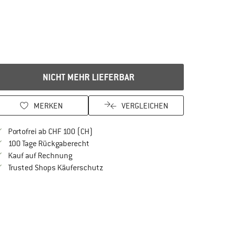
NICHT MEHR LIEFERBAR
MERKEN
VERGLEICHEN
Finde mehr Informationen zu den Versan
Portofrei ab CHF 100 (CH)
Gehe hier zu den Rückgabe-Richtlinien Öf
100 Tage Rückgaberecht
Finde die Zahlungs-Infos hier! Öffnet sich in 
Kauf auf Rechnung
Finde alle Infos hier!
Trusted Shops Käuferschutz