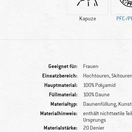
Kapuze
PFC-/PF
Geeignet für:
Frauen
Einsatzbereich:
Hochtouren, Skitoure
Hauptmaterial:
100% Polyamid
Füllmaterial:
100% Daune
Materialtyp:
Daunenfüllung, Kunst
Materialhinweis:
enthält nichttextile Tei
Ursprungs
Materialstärke:
20 Denier