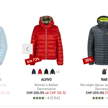
bis 73%
30%
Rabatt
Rabatt
+
1
MARKE
MAR
E
ALVIVO
RAB
Artikel
Artikel
oodie
Women's Belfast
Microlight Alpine J
e
Produktgruppe
Produkt
Daunenjacke
Daunenj
rter Preis
Preis
reduzierter Preis
Pr
re
322.46
CHF 215.95
ab
CHF 58.31
CHF 235.95
C
)
4.2
(
154
)