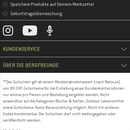
Speichere Produkte auf Deinem Merkzettel
Geburtstagsüberraschung
KUNDENSERVICE
ÜBER DIE BERGFREUNDE
**Der Gutschein gilt ab einem Mindestabnahmewert (nach Retoure)
von 80 CHF. Gutscheine für die Erstellung eines Kundenkontos können
nur einmal pro Person und Bestellung eingelöst werden. Nicht
anwendbar auf die Kategorien Bücher & Karten, Outdoor Lebensmittel
sowie Gutscheine. Keine Barauszahlung möglich. Nicht mit anderen
Codes kombinierbar. Der Gutschein darf nicht weitergegeben oder
veröffentlicht werden.