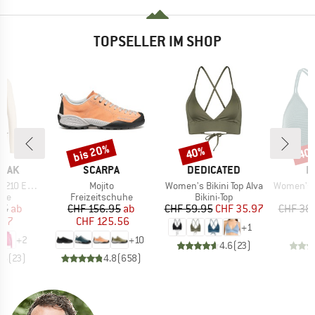
TOPSELLER IM SHOP
bis 20%
40%
40
Rabatt
Rabatt
Raba
MARKE
MARKE
M
PEAK
SCARPA
DEDICATED
P
Artikel
Artikel
Artikel
e. Zip Hoody
Mojito
Women's Bikini Top Alva
Women's PRTM
tgruppe
Produktgruppe
Produktgruppe
P
die
Freizeitschuhe
Bikini-Top
Bi
eis
duzierter Preis
Preis
reduzierter Preis
Preis
reduzierter Preis
95
ab
CHF 156.95
ab
CHF 59.95
CHF 35.97
CHF 38
.87
CHF 125.56
+
1
+
2
+
10
4.6
(
23
)
.6
(
23
)
4.8
(
658
)