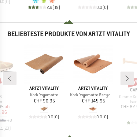
0.0
(
0
)
2.9
(
19
)
0.0
(
0
)
BELIEBTESTE PRODUKTE VON ARTZT VITALITY
20
Raba
MARKE
MARKE
ARTZT VITALITY
ARTZT VITALITY
RKE
MA
CA
Artikel
Artikel
Kork Yogamatte
Kork Yogamatte Recycle Plus
Artikel
6
Gimme Kraft Klim
Preis
Preis
CHF 96.95
CHF 145.95
ktgruppe
Pro
er
Trai
eis
duzierter Preis
95
ab
CHF 87.
1.96
0.0
(
0
)
0.0
(
0
)
+
8
.1
(
23
)