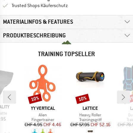
Finde alle Infos hier!
Trusted Shops Käuferschutz
MATERIALINFOS & FEATURES
PRODUKTBESCHREIBUNG
TRAINING TOPSELLER
10%
10%
10
Rabatt
Rabatt
Raba
ALITY
MARKE
MARKE
M
YY VERTICAL
LATTICE
L
atte
Artikel
Artikel
Art
Alien
Heavy Roller
Qu
eis
.95
Produktgruppe
Produktgruppe
Pro
Fingertrainer
Trainingsgriff
Trai
Preis
reduzierter Preis
Preis
reduzierter Preis
CHF 4.95
CHF 4.46
CHF 57.95
CHF 52.16
CHF 78.