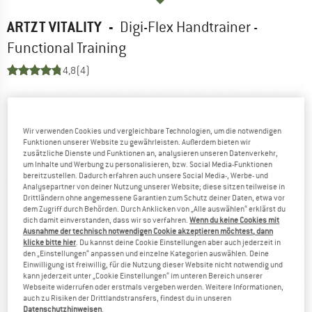
ARTZT VITALITY
-
Digi-Flex Handtrainer -
Functional Training
4,8
(4)
Wir verwenden Cookies und vergleichbare Technologien, um die notwendigen
Funktionen unserer Website zu gewährleisten. Außerdem bieten wir
zusätzliche Dienste und Funktionen an, analysieren unseren Datenverkehr,
um Inhalte und Werbung zu personalisieren, bzw. Social Media-Funktionen
bereitzustellen. Dadurch erfahren auch unsere Social Media-, Werbe- und
Analysepartner von deiner Nutzung unserer Website; diese sitzen teilweise in
Drittländern ohne angemessene Garantien zum Schutz deiner Daten, etwa vor
dem Zugriff durch Behörden. Durch Anklicken von „Alle auswählen“ erklärst du
dich damit einverstanden, dass wir so verfahren.
Wenn du keine Cookies mit
Ausnahme der technisch notwendigen Cookie akzeptieren möchtest, dann
klicke bitte hier
. Du kannst deine Cookie Einstellungen aber auch jederzeit in
den „Einstellungen“ anpassen und einzelne Kategorien auswählen. Deine
Einwilligung ist freiwillig, für die Nutzung dieser Website nicht notwendig und
kann jederzeit unter „Cookie Einstellungen“ im unteren Bereich unserer
Webseite widerrufen oder erstmals vergeben werden. Weitere Informationen,
auch zu Risiken der Drittlandstransfers, findest du in unseren
Datenschutzhinweisen
.