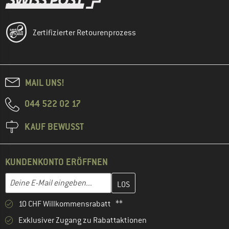
Zertifizierter Retourenprozess
MAIL UNS!
044 522 02 17
KAUF BEWUSST
KUNDENKONTO ERÖFFNEN
Gib hier deine E-Mail-Adresse ein und erstelle im nächsten Schri
E-Mail-Adresse
10 CHF Willkommensrabatt **
Exklusiver Zugang zu Rabattaktionen