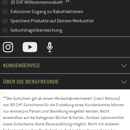
10 CHF Willkommensrabatt **
Exklusiver Zugang zu Rabattaktionen
Speichere Produkte auf Deinem Merkzettel
Geburtstagsüberraschung
KUNDENSERVICE
ÜBER DIE BERGFREUNDE
**Der Gutschein gilt ab einem Mindestabnahmewert (nach Retoure)
von 80 CHF. Gutscheine für die Erstellung eines Kundenkontos können
nur einmal pro Person und Bestellung eingelöst werden. Nicht
anwendbar auf die Kategorien Bücher & Karten, Outdoor Lebensmittel
sowie Gutscheine. Keine Barauszahlung möglich. Nicht mit anderen