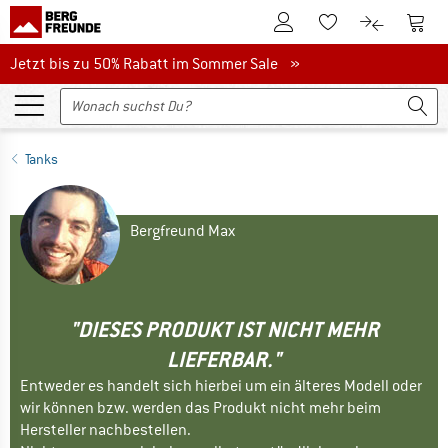
Zum Kundenkonto
Zum 
Zum Merkzettel.
Zum Produk
Jetzt bis zu 50% Rabatt im Sommer Sale
Jetzt bis zu 50% Rabatt im Sommer Sale »
Tanks
Bergfreund Max
"DIESES PRODUKT IST NICHT MEHR
LIEFERBAR."
Entweder es handelt sich hierbei um ein älteres Modell oder
wir können bzw. werden das Produkt nicht mehr beim
Hersteller nachbestellen.