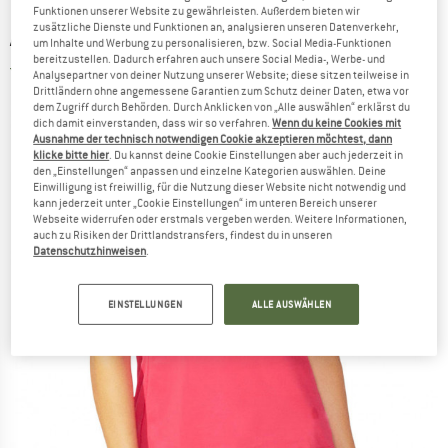
Funktionen unserer Website zu gewährleisten. Außerdem bieten wir
zusätzliche Dienste und Funktionen an, analysieren unseren Datenverkehr,
ASICS
-
Women's Core Tank - Tank Top
um Inhalte und Werbung zu personalisieren, bzw. Social Media-Funktionen
bereitzustellen. Dadurch erfahren auch unsere Social Media-, Werbe- und
5,0
(1)
Analysepartner von deiner Nutzung unserer Website; diese sitzen teilweise in
Drittländern ohne angemessene Garantien zum Schutz deiner Daten, etwa vor
dem Zugriff durch Behörden. Durch Anklicken von „Alle auswählen“ erklärst du
dich damit einverstanden, dass wir so verfahren.
Wenn du keine Cookies mit
Ausnahme der technisch notwendigen Cookie akzeptieren möchtest, dann
klicke bitte hier
. Du kannst deine Cookie Einstellungen aber auch jederzeit in
den „Einstellungen“ anpassen und einzelne Kategorien auswählen. Deine
Einwilligung ist freiwillig, für die Nutzung dieser Website nicht notwendig und
kann jederzeit unter „Cookie Einstellungen“ im unteren Bereich unserer
Webseite widerrufen oder erstmals vergeben werden. Weitere Informationen,
auch zu Risiken der Drittlandstransfers, findest du in unseren
Datenschutzhinweisen
.
EINSTELLUNGEN
ALLE AUSWÄHLEN