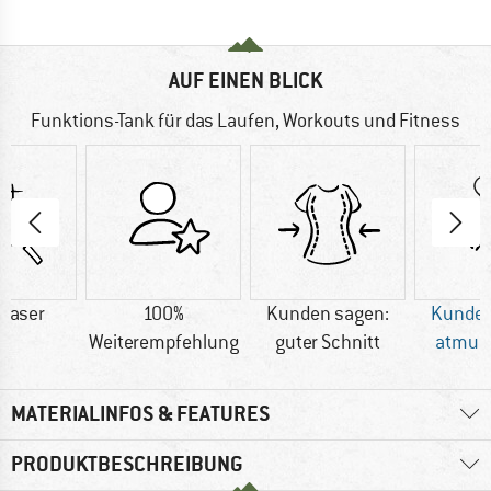
AUF EINEN BLICK
Funktions-Tank für das Laufen, Workouts und Fitness
faser
100%
Kunden sagen:
Kunden
Weiterempfehlung
guter Schnitt
atmun
MATERIALINFOS & FEATURES
PRODUKTBESCHREIBUNG