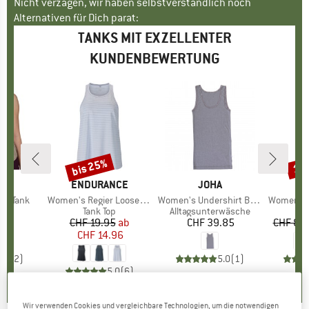
Nicht verzagen, wir haben selbstverständlich noch
Alternativen für Dich parat:
TANKS MIT EXZELLENTER
KUNDENBEWERTUNG
bis 25%
15
Rabatt
Raba
KE
S
MARKE
ENDURANCE
MARKE
JOHA
M
O
ad Tank
Artikel
Women's Regier Loose Fit Top
Artikel
Women's Undershirt Bamboo
Artikel
Women's 150
ktgruppe
op
Produktgruppe
Tank Top
Produktgruppe
Alltagsunterwäsche
P
T
.95
eis
CHF 19.95
Preis
reduzierter Preis
ab
CHF 39.85
Preis
CHF 84
CHF 14.96
5.0
(
2
)
5.0
(
1
)
5.0
(
6
)
Wir verwenden Cookies und vergleichbare Technologien, um die notwendigen