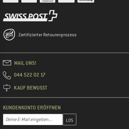
Zertifizierter Retourenprozess
MAIL UNS!
044 522 02 17
KAUF BEWUSST
KUNDENKONTO ERÖFFNEN
Gib hier deine E-Mail-Adresse ein und erstelle im nächsten Schri
E-Mail-Adresse