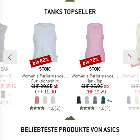
TANKS TOPSELLER
bis 62%
bis 70%
bis
Rabatt
Rabatt
Raba
MARKE
MARKE
PEAK
STOIC
STOIC
Artikel
Artikel
Artikel
He. Loose Tank
Women's PerformanceMerino BorgholmSt. Tank
Women's PerformanceMerino SpikenSt. Tank
Women's MerinoChil
gruppe
Produktgruppe
Produktgruppe
Pr
irt
Funktionsshirt
Tank Top
Me
eis
duzierter Preis
Preis
reduzierter Preis
Preis
reduzierter Preis
HF 37.46
CHF 28.95
ab
CHF 35.95
ab
CHF
CHF 11.00
CHF 10.79
CH
+
2
+
1
.8
(
10
)
4.0
(
2
)
4.0
(
7
)
BELIEBTESTE PRODUKTE VON ASICS