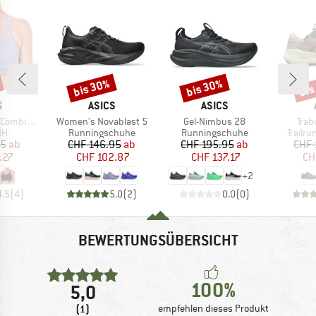
bis 30%
bis 30%
bis
Rabatt
Rabatt
Raba
KE
MARKE
MARKE
S
ASICS
ASICS
Artikel
Artikel
Artik
ation Bra
Women's Novablast 5
Gel-Nimbus 28
Trab
tgruppe
Produktgruppe
Produktgruppe
Produk
BH
Runningschuhe
Runningschuhe
Trailr
eis
duzierter Preis
Preis
reduzierter Preis
Preis
reduzierter Preis
95
ab
CHF 146.95
ab
CHF 195.95
ab
CHF 
.27
CHF 102.87
CHF 137.17
CH
+
2
4.5
(
4
)
5.0
(
2
)
0.0
(
0
)
BEWERTUNGSÜBERSICHT
100%
5,0
(1)
empfehlen dieses Produkt