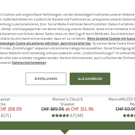
n Cookies und vergleichbare Technologien, um die notwendigen Funktionen unserer Website
n. Außerdem bieten wir zusätzliche Dienste und Funktionen an, analysieren unseren Datenv
Werbung zu personalisieren, bzw. Social Media-Funktionen bereitzustellen. Dadurch erfahren
, Werbe- und Analysepartner von deiner Nutzung unserer Website; diese sitzen teilweise in D
Garantien zum Schutz deiner Daten, etwa vor dem Zugriff durch Behörden. Durch Anklicken 
rklärst du dich damit einverstanden, dass wir so verfahren.
Wenn du keine Cookies mit Ausn
twendigen Cookie akzeptieren möchtest, dann klicke bitte hier
. Du kannst deine Cookie Eins
t in den „Einstellungen“ anpassen und einzelne Kategorien auswählen. Deine Einwilligung ist f
dieser Website nicht notwendig und kann jederzeit unter „Cookie Einstellungen“ im unteren B
errufen oder erstmals vergeben werden. Weitere Informationen, auch zu Risiken der Drittlan
n unseren
Datenschutzhinweisen
.
bis 20%
bis 55%
Rabatt
Rabatt
EINSTELLUNGEN
ALLE AUSWÄHLEN
+
1
+
9
NIA
MARKE
ON
MA
HEB
Jacket
Artikel
Women's Cloud 6
Artikel
MerinoMix150 P
gruppe
cke
Produktgruppe
Sneaker
Pr
Me
eis
duzierter Preis
CHF 108.09
CHF 189.95
ab
Preis
reduzierter Preis
CHF 151.96
CHF 59.9
.6
(
71
)
4.7
(
48
)