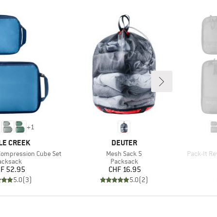
+
1
KE
MARKE
LE CREEK
DEUTER
Artikel
Artikel
 Compression Cube Set
Mesh Sack 5
Pack-It R
roduktgruppe
Produktgruppe
acksack
Packsack
Preis
Preis
F 52.95
CHF 16.95
5.0
(
3
)
5.0
(
2
)