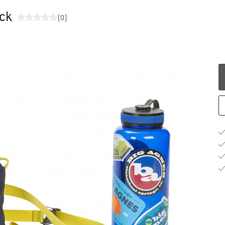
ack
(0)