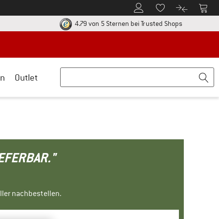
Zum Kundenkonto
Zum 
Zum Merkzettel.
Zum Produk
ier zu den Rückgabe-Richtlinien Öffnet sich in einer Infobox
Finde alle In
4.79 von 5 Sternen
bei Trusted Shops
n
Outlet
IEFERBAR."
ller nachbestellen.