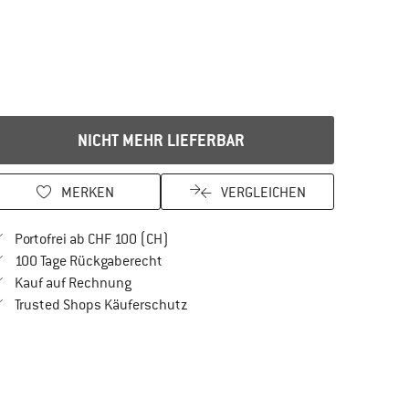
NICHT MEHR LIEFERBAR
MERKEN
VERGLEICHEN
Finde mehr Informationen zu den Versan
Portofrei ab CHF 100 (CH)
Gehe hier zu den Rückgabe-Richtlinien Öf
100 Tage Rückgaberecht
Finde die Zahlungs-Infos hier! Öffnet sich in 
Kauf auf Rechnung
Finde alle Infos hier!
Trusted Shops Käuferschutz