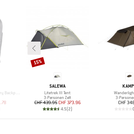
15%
Rabatt
MARKE
MARK
SALEWA
KAMP
Artikel
Artikel
y Backpack
Litetrek III Tent
Wanderligh
ppe
Produktgruppe
Produktgr
3-Personen Zelt
3-Personen
rter Preis
Preis
reduzierter Preis
Pr
.78
CHF 439.95
CHF 373.96
CHF 34
)
4.5
(
2
)