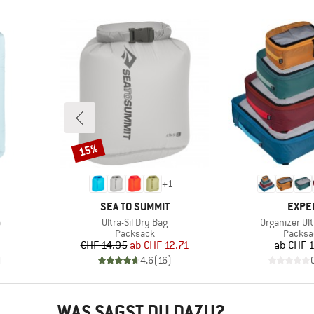
15%
Rabatt
+
1
MARKE
MARK
SEA TO SUMMIT
EXPE
Artikel
Artikel
5
Ultra-Sil Dry Bag
Organizer Ul
pe
Produktgruppe
Produk
Packsack
Packsa
Preis
reduzierter Preis
Pr
CHF 14.95
ab
CHF 12.71
ab
CHF 1
)
4.6
(
16
)
WAS SAGST DU DAZU?