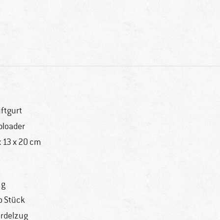
ftgurt
ploader
x 13 x 20 cm
 g
o Stück
rdelzug