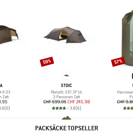
59%
57%
Rabatt
Rabatt
E
MARKE
A
STOIC
Artikel
Artikel
t-K 03
FästaSt. EXT 3P UL
Harnosan
uppe
Produktgruppe
P
 Zelt
3-Personen Zelt
P
eis
Preis
reduzierter Preis
8.95
CHF 599.95
CHF 245.98
CHF 9.8
0.0
(
0
)
3.8
(
6
)
PACKSÄCKE TOPSELLER