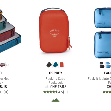
+
1
E
MARKE
MAR
D
OSPREY
EAG
Artikel
Artikel
tra Mesh
Packing Cube
Pack-It Isolate
tgruppe
Produktgruppe
P
ck
Packsack
P
eis
Preis
5.15
ab
CHF 17.95
CH
0.0
(
0
)
4.5
(
8
)