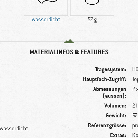
wasserdicht
57 g
MATERIALINFOS & FEATURES
Tragesystem:
Hü
Hauptfach-Zugriff:
To
Abmessungen
7 
(aussen):
Volumen:
2 l
Gewicht:
57
Referenzgrösse:
pr
 wasserdicht
Extras:
Ko