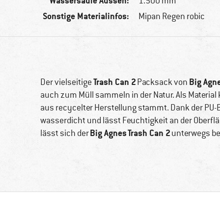
Wassersäule Aussen:
1.500 mm
Sonstige Materialinfos:
Mipan Regen robic
Trash Can 2
Big Agn
Der vielseitige
Packsack von
auch zum Müll sammeln in der Natur. Als Materia
aus recycelter Herstellung stammt. Dank der PU-
wasserdicht und lässt Feuchtigkeit an der Oberf
Big Agnes
Trash Can 2
lässt sich der
unterwegs be