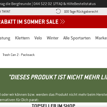
Ruf uns an unter
rag die Bergfreunde
|
044 522 02 17
FAQ & Hilfe
Bestellstatus
Finde die Zahlungs-Infos hier! Öffnet sich in einer Infobox
Gehe h
t TWINT
100 Tage Rückgaberecht
stung
Klettern
Velo
Winter
Alle Sportarten
Marke
/
Trash Can 2 - Packsack
"DIESES PRODUKT IST NICHT MEHR L
ll oder wir können bzw. werden das Produkt nicht mehr beim Herste
rnativen für Dich parat:
TOPSELLER IM SHOP