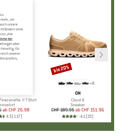
 zu
erkehr, um
 auch unsere
rittländern ohne
von „Alle
ahme der
tellungen aber
reiwillig, für
ereich unserer
dstransfers,
bis 20%
Rabatt
+
4
+
8
RKE
ER PEAK
MARKE
ON
ineconeHe. II T-Shirt
Artikel
Cloud 6
oduktgruppe
rinoshirt
Produktgruppe
Sneaker
5
ab
Preis
reduzierter Preis
CHF 26.98
CHF 189.95
ab
Preis
reduzierter Preis
CHF 151.96
4.5
(
117
)
4.1
(
23
)