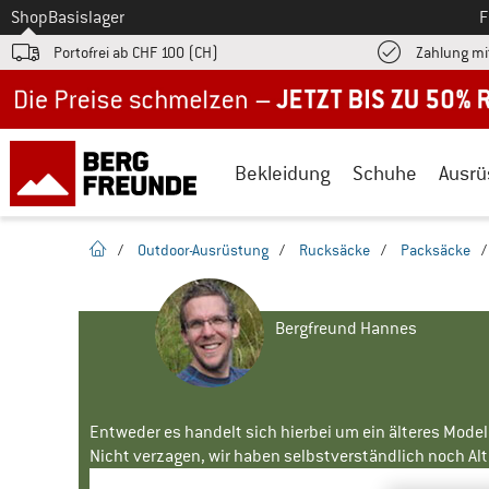
Zum
Shop
Basislager
F
Portofrei ab CHF 100 (CH)
Zahlung mi
Jetzt bis zu 50% Rabatt im Sommer Sale
Bekleidung
Schuhe
Ausrü
Startseite
/
Outdoor-Ausrüstung
/
Rucksäcke
/
Packsäcke
Bergfreund Hannes
Entweder es handelt sich hierbei um ein älteres Mode
Nicht verzagen, wir haben selbstverständlich noch Alte