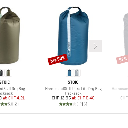
bis 50%
57%
Rabatt
Rabat
MARKE
MARKE
STOIC
STOIC
Artikel
Artikel
dSt. II Dry Bag
HarnosandSt. II Ultra Lite Dry Bag
Harnosan
roduktgruppe
Produktgruppe
acksack
Packsack
Preis
reduzierter Preis
Preis
reduzierter Preis
0
ab
CHF 4.21
CHF 12.95
ab
CHF 6.48
CHF
5.0
(
2
)
3.7
(
6
)