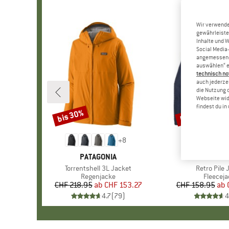
Wir verwende
gewährleiste
Inhalte und 
Social Media-
angemessene 
auswählen“ e
technisch no
auch jederzei
die Nutzung 
Webseite wid
findest du i
bis 30%
bis 32%
Rabatt
Rabatt
+
8
MARKE
PATAGONIA
MARKE
PATAGO
Artikel
Torrentshell 3L Jacket
Artikel
Retro Pile 
Produktgruppe
Regenjacke
Produkt
Fleeceja
CHF 218.95
ab
Preis
reduzierter Preis
CHF 153.27
CHF 158.95
ab
Pr
re
4.7
(
79
)
4