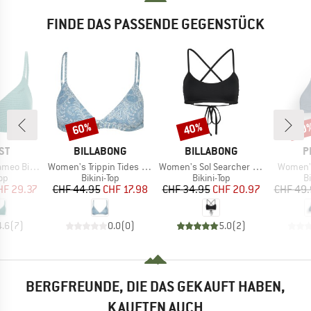
FINDE DAS PASSENDE GEGENSTÜCK
60%
40%
60
Rabatt
Rabatt
Raba
MARKE
MARKE
M
ST
BILLABONG
BILLABONG
P
Artikel
Artikel
Artikel
 Top BCD-Cup
Women's Trippin Tides Ceci Tri
Women's Sol Searcher Lace Up Trilet
Women's
tgruppe
Produktgruppe
Produktgruppe
P
Top
Bikini-Top
Bikini-Top
Bi
eis
duzierter Preis
Preis
reduzierter Preis
Preis
reduzierter Preis
HF 29.37
CHF 44.95
CHF 17.98
CHF 34.95
CHF 20.97
CHF 49
4.6
(
7
)
0.0
(
0
)
5.0
(
2
)
BERGFREUNDE, DIE DAS GEKAUFT HABEN,
KAUFTEN AUCH