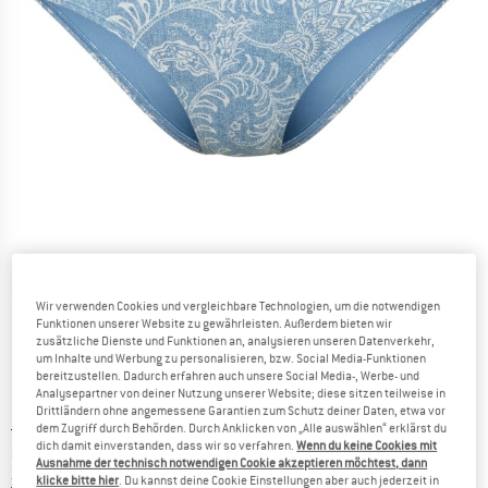
Detailansichten
Wir verwenden Cookies und vergleichbare Technologien, um die notwendigen
Funktionen unserer Website zu gewährleisten. Außerdem bieten wir
zusätzliche Dienste und Funktionen an, analysieren unseren Datenverkehr,
um Inhalte und Werbung zu personalisieren, bzw. Social Media-Funktionen
bereitzustellen. Dadurch erfahren auch unsere Social Media-, Werbe- und
Analysepartner von deiner Nutzung unserer Website; diese sitzen teilweise in
Drittländern ohne angemessene Garantien zum Schutz deiner Daten, etwa vor
Ursprünglicher Preis :
Preis:
CHF
44.95
dem Zugriff durch Behörden. Durch Anklicken von „Alle auswählen“ erklärst du
dich damit einverstanden, dass wir so verfahren.
Wenn du keine Cookies mit
CHF
17.98
inkl. MwSt., zollfreie Lieferung
Ausnahme der technisch notwendigen Cookie akzeptieren möchtest, dann
Informationen zu den Versandkosten. Öffnet sich in ei
zzgl. Versandkosten
klicke bitte hier
. Du kannst deine Cookie Einstellungen aber auch jederzeit in