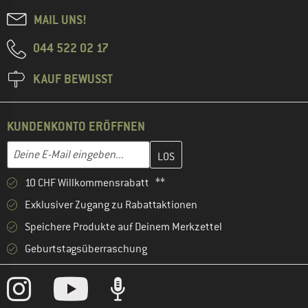
MAIL UNS!
044 522 02 17
KAUF BEWUSST
KUNDENKONTO ERÖFFNEN
Gib hier deine E-Mail-Adresse ein und erstelle im nächsten Schri
E-Mail-Adresse
10 CHF Willkommensrabatt **
Exklusiver Zugang zu Rabattaktionen
Speichere Produkte auf Deinem Merkzettel
Geburtstagsüberraschung