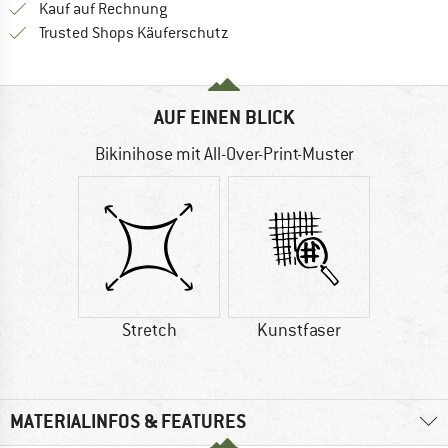
Finde die Zahlungs-Infos hier! Öffnet sich 
Kauf auf Rechnung
Finde alle Infos hier!
Trusted Shops Käuferschutz
AUF EINEN BLICK
Bikinihose mit All-Over-Print-Muster
Stretch
Kunstfaser
MATERIALINFOS & FEATURES