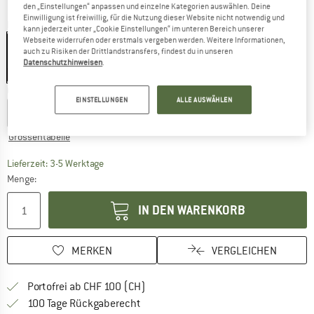
den „Einstellungen“ anpassen und einzelne Kategorien auswählen. Deine
Einwilligung ist freiwillig, für die Nutzung dieser Website nicht notwendig und
Farbe:
Denim
kann jederzeit unter „Cookie Einstellungen“ im unteren Bereich unserer
Webseite widerrufen oder erstmals vergeben werden. Weitere Informationen,
auch zu Risiken der Drittlandstransfers, findest du in unseren
Datenschutzhinweisen
.
60%
Grösse:
XL
EINSTELLUNGEN
ALLE AUSWÄHLEN
XS
S
M
L
XL
XXL
Grössentabelle
Der Link öffnet sich in einer Infobox und beinhaltet
Lieferzeit: 3-5 Werktage
Menge:
IN DEN WARENKORB
MERKEN
VERGLEICHEN
Finde mehr Informationen zu den Ver
Portofrei ab CHF 100 (CH)
Gehe hier zu den Rückgabe-Richtlinie
100 Tage Rückgaberecht