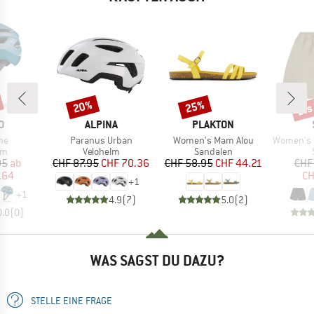
bis
20%
25%
Rabatt
Rabatt
Raba
E
MARKE
MARKE
O
ALPINA
PLAKTON
Artikel
Artikel
Artikel
ne
Paranus Urban
Women's Mam Alou
Women's Hemp53 
tgruppe
Produktgruppe
Produktgruppe
lm
Velohelm
Sandalen
eis
duzierter Preis
Preis
reduzierter Preis
Preis
reduzierter Preis
95
ab
CHF 87.95
CHF 70.36
CHF 58.95
CHF 44.21
CHF
.64
CH
+
1
+
1
4.9
(
7
)
5.0
(
2
)
0.0
(
0
)
WAS SAGST DU DAZU?
STELLE EINE FRAGE