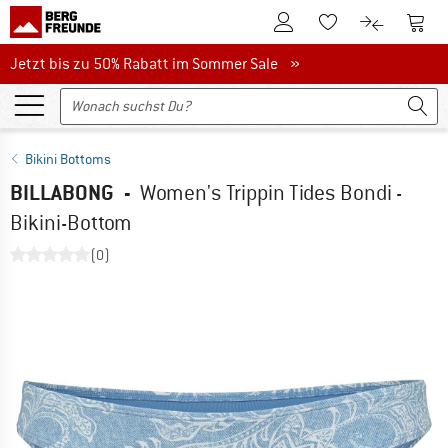
Zum Kundenkonto
Zum 
Zum Merkzettel.
Zum Produk
Jetzt bis zu 50% Rabatt im Sommer Sale
Jetzt bis zu 50% Rabatt im Sommer Sale »
Bikini Bottoms
BILLABONG
-
Women's Trippin Tides Bondi -
Bikini-Bottom
(0)