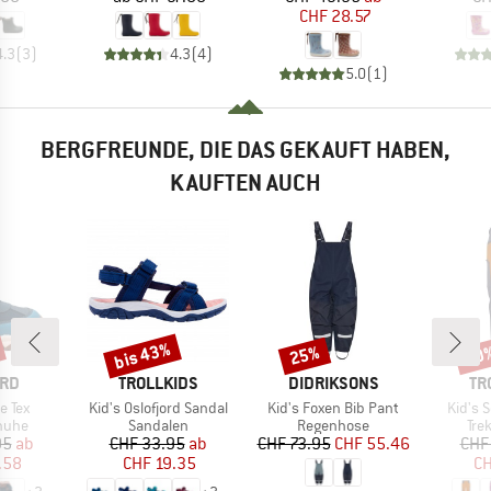
CHF 28.57
4.3
(
3
)
4.3
(
4
)
5.0
(
1
)
BERGFREUNDE, DIE DAS GEKAUFT HABEN,
KAUFTEN AUCH
bis 43%
25%
40
Rabatt
Rabatt
Raba
MARKE
MARKE
MA
ARD
TROLLKIDS
DIDRIKSONS
TR
Artikel
Artikel
Artikel
e Tex
Kid's Oslofjord Sandal
Kid's Foxen Bib Pant
Kid's 
ruppe
Produktgruppe
Produktgruppe
Pro
huhe
Sandalen
Regenhose
Tre
eis
duzierter Preis
Preis
reduzierter Preis
Preis
reduzierter Preis
95
ab
CHF 33.95
ab
CHF 73.95
CHF 55.46
CHF
.58
CHF 19.35
CH