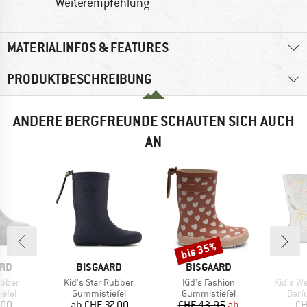
Weiterempfehlung
MATERIALINFOS & FEATURES
PRODUKTBESCHREIBUNG
ANDERE BERGFREUNDE SCHAUTEN SICH AUCH
AN
bis 35%
Rabatt
MARKE
MARKE
ARD
BISGAARD
BISGAARD
Artikel
Artikel
Artikel
ubber
Kid's Star Rubber
Kid's Fashion
Kid's We
ruppe
Produktgruppe
Produktgruppe
Prod
efel
Gummistiefel
Gummistiefel
Barf
eis
Preis
Preis
reduzierter Preis
.00
ab
CHF 37.00
CHF 43.95
ab
CH