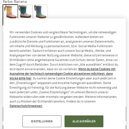
Farbe:
Banana
30%
30%
30%
Grösse wählen:
Wir verwenden Cookies und vergleichbare Technologien, um die notwendigen
Funktionen unserer Website zu gewährleisten. Außerdem bieten wir
EU
22
EU
23
EU
24
EU
25
EU
26
zusätzliche Dienste und Funktionen an, analysieren unseren Datenverkehr,
um Inhalte und Werbung zu personalisieren, bzw. Social Media-Funktionen
EU
27
EU
28
EU
29
EU
30
EU
31
bereitzustellen. Dadurch erfahren auch unsere Social Media-, Werbe- und
Analysepartner von deiner Nutzung unserer Website; diese sitzen teilweise in
Drittländern ohne angemessene Garantien zum Schutz deiner Daten, etwa vor
EU
32
EU
33
EU
34
EU
35
EU
36
dem Zugriff durch Behörden. Durch Anklicken von „Alle auswählen“ erklärst du
dich damit einverstanden, dass wir so verfahren.
Wenn du keine Cookies mit
EU
37
EU
38
Ausnahme der technisch notwendigen Cookie akzeptieren möchtest, dann
klicke bitte hier
. Du kannst deine Cookie Einstellungen aber auch jederzeit in
den „Einstellungen“ anpassen und einzelne Kategorien auswählen. Deine
Grössentabelle
Einwilligung ist freiwillig, für die Nutzung dieser Website nicht notwendig und
kann jederzeit unter „Cookie Einstellungen“ im unteren Bereich unserer
Der Link öffnet sich in einer Infobox und beinhaltet
Lieferzeit: 3-5 Werktage
Webseite widerrufen oder erstmals vergeben werden. Weitere Informationen,
Menge:
auch zu Risiken der Drittlandstransfers, findest du in unseren
Datenschutzhinweisen
.
IN DEN WARENKORB
EINSTELLUNGEN
ALLE AUSWÄHLEN