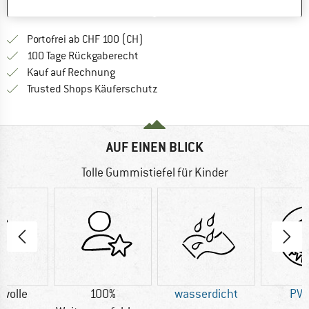
MERKEN
VERGLEICHEN
Finde mehr Informationen zu den Ver
Portofrei ab CHF 100 (CH)
Gehe hier zu den Rückgabe-Richtlinie
100 Tage Rückgaberecht
Finde die Zahlungs-Infos hier! Öffnet sich 
Kauf auf Rechnung
Finde alle Infos hier!
Trusted Shops Käuferschutz
AUF EINEN BLICK
Tolle Gummistiefel für Kinder
wolle
100%
wasserdicht
PVC