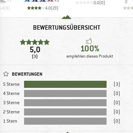
+
3
+
3
0.0
(
0
)
4.4
(
9
)
4.0
(
23
)
BEWERTUNGSÜBERSICHT
100%
5,0
(3)
empfehlen dieses Produkt
BEWERTUNGEN
5 Sterne
(3)
4 Sterne
(0)
3 Sterne
(0)
2 Sterne
(0)
1 Stern
(0)