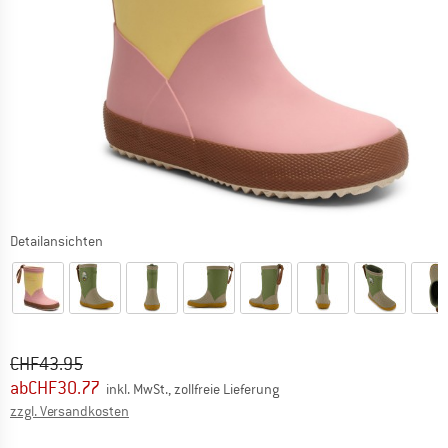
Detailansichten
Ursprünglicher Preis :
Preis:
CHF
43.95
ab
CHF
30.77
inkl. MwSt., zollfreie Lieferung
Informationen zu den Versandkosten. Öffnet sich in ei
zzgl. Versandkosten