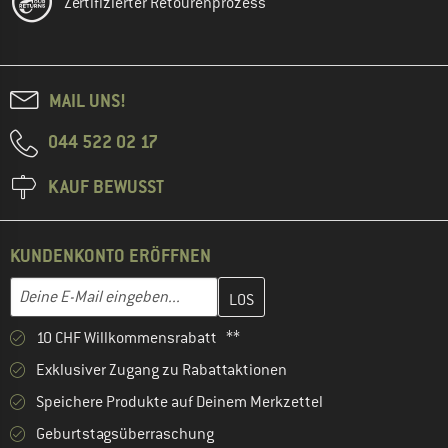
Zertifizierter Retourenprozess
MAIL UNS!
044 522 02 17
KAUF BEWUSST
KUNDENKONTO ERÖFFNEN
Gib hier deine E-Mail-Adresse ein und erstelle im nächsten Schri
E-Mail-Adresse
10 CHF Willkommensrabatt **
Exklusiver Zugang zu Rabattaktionen
Speichere Produkte auf Deinem Merkzettel
Geburtstagsüberraschung