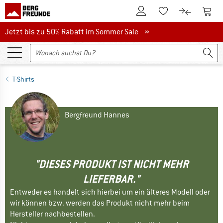
Zum Kundenkonto
Zum 
Zum Merkzettel.
Zum Produk
Jetzt bis zu 50% Rabatt im Sommer Sale
Jetzt bis zu 50% Rabatt im Sommer Sale »
T-Shirts
Bergfreund Hannes
"DIESES PRODUKT IST NICHT MEHR
LIEFERBAR."
Entweder es handelt sich hierbei um ein älteres Modell oder
wir können bzw. werden das Produkt nicht mehr beim
Hersteller nachbestellen.