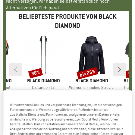
Nicht verzagen, wir haben selbstverständlich noch
Alternativen für Dich parat:
BELIEBTESTE PRODUKTE VON BLACK
DIAMOND
bis 25%
38%
10
Rabatt
Rabatt
Raba
AMOND
MARKE
BLACK DIAMOND
MARKE
BLACK DIAMOND
MARK
BLAC
Helmet
Artikel
Distance FLZ
Artikel
Women's Fineline Stretch Shell
Artikel
Half 
gruppe
elm
Produktgruppe
Trailrunning Stöcke
Produktgruppe
Regenjacke
Pr
Kl
95
eis
duzierter Preis
ab
CHF 159.95
Preis
reduzierter Preis
CHF 99.17
CHF 169.95
Preis
reduzierter Preis
ab
CHF 59.
.21
CHF 127.46
Wir verwenden Cookies und vergleichbare Technologien, um die notwendigen
Funktionen unserer Website zu gewährleisten. Außerdem bieten wir
+
1
+
1
4.0
(
6
)
zusätzliche Dienste und Funktionen an, analysieren unseren Datenverkehr,
0.0
(
0
)
4.9
(
9
)
um Inhalte und Werbung zu personalisieren, bzw. Social Media-Funktionen
bereitzustellen. Dadurch erfahren auch unsere Social Media-, Werbe- und
Analysepartner von deiner Nutzung unserer Website; diese sitzen teilweise in
Drittländern ohne angemessene Garantien zum Schutz deiner Daten, etwa vor