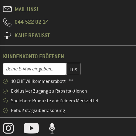
MAIL UNS!
044 522 02 17
KAUF BEWUSST
KUNDENKONTO ERÖFFNEN
Gib hier deine E-Mail-Adresse ein und erstelle im nächsten Schri
E-Mail-Adresse
10 CHF Willkommensrabatt **
Exklusiver Zugang zu Rabattaktionen
Speichere Produkte auf Deinem Merkzettel
Geburtstagsüberraschung