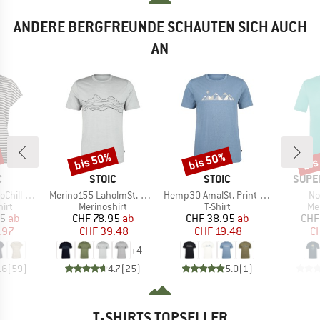
ANDERE BERGFREUNDE SCHAUTEN SICH AUCH
AN
bis 50%
bis 50%
bis
Rabatt
Rabatt
Raba
KE
MARKE
MARKE
MARK
C
STOIC
STOIC
SUPE
Artikel
Artikel
Art
 Loose Tee St
Merino155 LaholmSt. Print T-Shirt Lines
Hemp30 AmalSt. Print Tee
No
gruppe
Produktgruppe
Produktgruppe
Pr
irt
Merinoshirt
T-Shirt
Me
eis
duzierter Preis
Preis
reduzierter Preis
Preis
reduzierter Preis
95
ab
CHF 78.95
ab
CHF 38.95
ab
CHF
.97
CHF 39.48
CHF 19.48
CH
+
4
.6
(
59
)
4.7
(
25
)
5.0
(
1
)
T-SHIRTS TOPSELLER