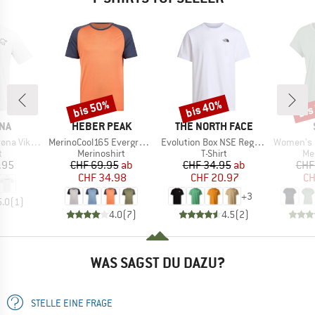
bis 50%
bis 40%
bis
Rabatt
Rabatt
Raba
MARKE
MARKE
NA
HEBER PEAK
THE NORTH FACE
Artikel
Artikel
Artikel
ing T-Shirt
MerinoCool165 EvergreenHe. T-Shirt
Evolution Box NSE Regular Short Sleeve
Women's Merino155
ktgruppe
Produktgruppe
Produktgruppe
Pr
t
Merinoshirt
T-Shirt
Me
eis
Preis
reduzierter Preis
Preis
reduzierter Preis
.95
CHF 69.95
ab
CHF 34.95
ab
CHF
CHF 34.98
CHF 20.97
CH
+
3
5.0
(
1
)
4.0
(
7
)
4.5
(
2
)
WAS SAGST DU DAZU?
STELLE EINE FRAGE