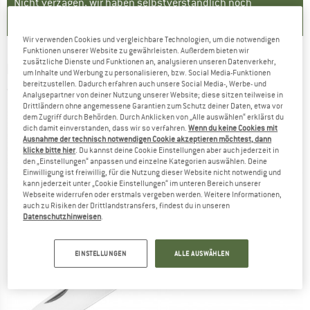
Nicht verzagen, wir haben selbstverständlich noch
Alternativen für Dich parat:
Wir verwenden Cookies und vergleichbare Technologien, um die notwendigen
Funktionen unserer Website zu gewährleisten. Außerdem bieten wir
zusätzliche Dienste und Funktionen an, analysieren unseren Datenverkehr,
BÖKER PLUS
-
Tech Tool City 1 - Sackmesser
um Inhalte und Werbung zu personalisieren, bzw. Social Media-Funktionen
bereitzustellen. Dadurch erfahren auch unsere Social Media-, Werbe- und
(0)
Analysepartner von deiner Nutzung unserer Website; diese sitzen teilweise in
Drittländern ohne angemessene Garantien zum Schutz deiner Daten, etwa vor
dem Zugriff durch Behörden. Durch Anklicken von „Alle auswählen“ erklärst du
dich damit einverstanden, dass wir so verfahren.
Wenn du keine Cookies mit
Ausnahme der technisch notwendigen Cookie akzeptieren möchtest, dann
klicke bitte hier
. Du kannst deine Cookie Einstellungen aber auch jederzeit in
den „Einstellungen“ anpassen und einzelne Kategorien auswählen. Deine
Einwilligung ist freiwillig, für die Nutzung dieser Website nicht notwendig und
kann jederzeit unter „Cookie Einstellungen“ im unteren Bereich unserer
Webseite widerrufen oder erstmals vergeben werden. Weitere Informationen,
auch zu Risiken der Drittlandstransfers, findest du in unseren
Datenschutzhinweisen
.
EINSTELLUNGEN
ALLE AUSWÄHLEN