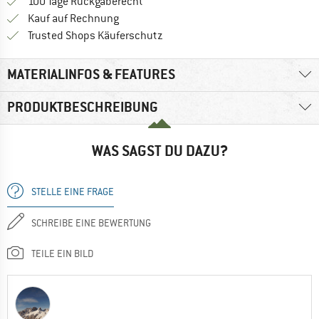
Gehe hier zu den Rückgabe-Richtlinie
100 Tage Rückgaberecht
Finde die Zahlungs-Infos hier! Öffnet sich 
Kauf auf Rechnung
Finde alle Infos hier!
Trusted Shops Käuferschutz
MATERIALINFOS & FEATURES
PRODUKTBESCHREIBUNG
WAS SAGST DU DAZU?
STELLE EINE FRAGE
SCHREIBE EINE BEWERTUNG
TEILE EIN BILD