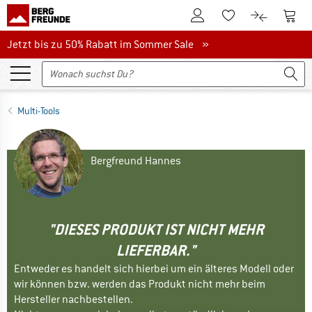
Zum Kundenkonto
Zum 
Zum Merkzettel.
Zum Produk
Jetzt bis zu 50% Rabatt im Sommer Sale
Jetzt bis zu 50% Rabatt im Sommer Sale »
Multi-Tools
Bergfreund Hannes
"DIESES PRODUKT IST NICHT MEHR
LIEFERBAR."
Entweder es handelt sich hierbei um ein älteres Modell oder
wir können bzw. werden das Produkt nicht mehr beim
Hersteller nachbestellen.