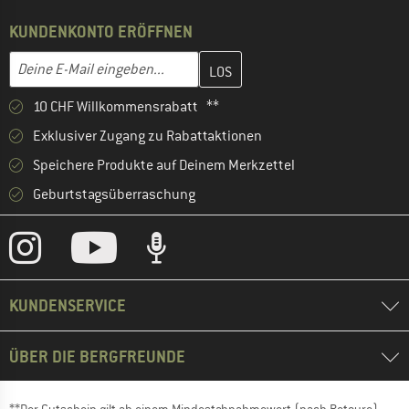
KUNDENKONTO ERÖFFNEN
Gib hier deine E-Mail-Adresse ein und erstelle im nächsten Schri
E-Mail-Adresse
10 CHF Willkommensrabatt **
Exklusiver Zugang zu Rabattaktionen
Speichere Produkte auf Deinem Merkzettel
Geburtstagsüberraschung
KUNDENSERVICE
ÜBER DIE BERGFREUNDE