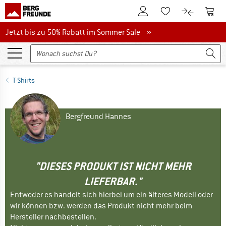
Zum Kundenkonto
Zum 
Zum Merkzettel.
Zum Produk
Jetzt bis zu 50% Rabatt im Sommer Sale
Jetzt bis zu 50% Rabatt im Sommer Sale »
T-Shirts
Bergfreund Hannes
"DIESES PRODUKT IST NICHT MEHR
LIEFERBAR."
Entweder es handelt sich hierbei um ein älteres Modell oder
wir können bzw. werden das Produkt nicht mehr beim
Hersteller nachbestellen.