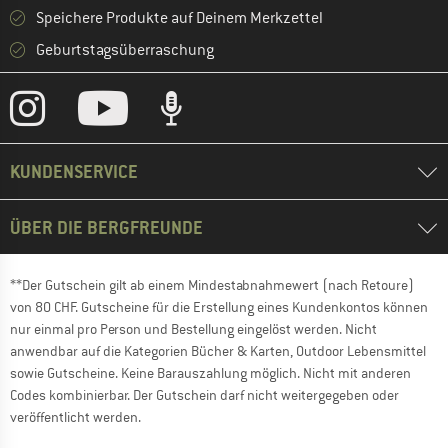
Speichere Produkte auf Deinem Merkzettel
Geburtstagsüberraschung
KUNDENSERVICE
ÜBER DIE BERGFREUNDE
**Der Gutschein gilt ab einem Mindestabnahmewert (nach Retoure)
von 80 CHF. Gutscheine für die Erstellung eines Kundenkontos können
nur einmal pro Person und Bestellung eingelöst werden. Nicht
anwendbar auf die Kategorien Bücher & Karten, Outdoor Lebensmittel
sowie Gutscheine. Keine Barauszahlung möglich. Nicht mit anderen
Codes kombinierbar. Der Gutschein darf nicht weitergegeben oder
veröffentlicht werden.