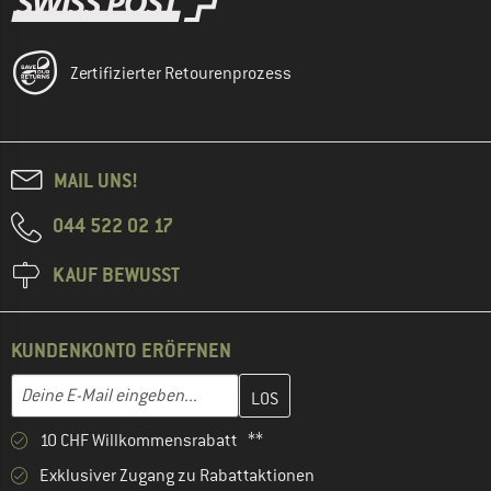
Zertifizierter Retourenprozess
MAIL UNS!
044 522 02 17
KAUF BEWUSST
KUNDENKONTO ERÖFFNEN
Gib hier deine E-Mail-Adresse ein und erstelle im nächsten Schri
E-Mail-Adresse
10 CHF Willkommensrabatt **
Exklusiver Zugang zu Rabattaktionen