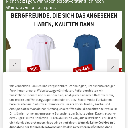
Nicht verzagen, wir haben selbstverständlich noch
Alternativen für Dich parat:
BERGFREUNDE, DIE SICH DAS ANGESEHEN
HABEN, KAUFTEN DANN
bis 45%
bis
30%
Rabatt
Rabatt
Raba
 FACE
MARKE
THE NORTH FACE
MARKE
MAMMUT
MARK
THE 
e Graphic Tee
Artikel
Never Stop Exploring Short Sleeve
Artikel
Mountain T-Shirt Fruendenhorn
Artikel
Evolution Simpl
Wir verwenden Cookies und vergleichbare Technologien, um die notwendigen
uktgruppe
t
Produktgruppe
T-Shirt
Produktgruppe
T-Shirt
Funktionen unserer Website zu gewährleisten. Außerdem bieten wir
eis
duzierter Preis
HF 27.27
CHF 34.95
Preis
reduzierter Preis
CHF 24.47
CHF 64.95
Preis
reduzierter Preis
ab
CHF
zusätzliche Dienste und Funktionen an, analysieren unseren Datenverkehr,
CHF 35.72
CH
um Inhalte und Werbung zu personalisieren, bzw. Social Media-Funktionen
bereitzustellen. Dadurch erfahren auch unsere Social Media-, Werbe- und
5.0
(
2
)
5.0
(
1
)
Analysepartner von deiner Nutzung unserer Website; diese sitzen teilweise in
5.0
(
1
)
Drittländern ohne angemessene Garantien zum Schutz deiner Daten, etwa vor
dem Zugriff durch Behörden. Durch Anklicken von „Alle auswählen“ erklärst du
dich damit einverstanden, dass wir so verfahren.
Wenn du keine Cookies mit
Ausnahme der technisch notwendigen Cookie akzeptieren möchtest, dann