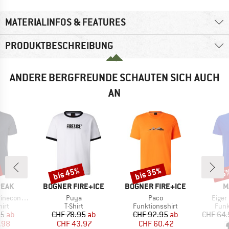
MATERIALINFOS & FEATURES
PRODUKTBESCHREIBUNG
ANDERE BERGFREUNDE SCHAUTEN SICH AUCH
AN
bis 45%
bis 35%
45
Rabatt
Rabatt
Raba
MARKE
MARKE
M
PEAK
BOGNER FIRE+ICE
BOGNER FIRE+ICE
M
Artikel
Artikel
Artike
 II T-Shirt
Puya
Paco
Eiger 
gruppe
Produktgruppe
Produktgruppe
Prod
irt
T-Shirt
Funktionsshirt
Funk
eis
duzierter Preis
Preis
reduzierter Preis
Preis
reduzierter Preis
95
ab
CHF 78.95
ab
CHF 92.95
ab
CHF 64.
.98
CHF 43.97
CHF 60.42