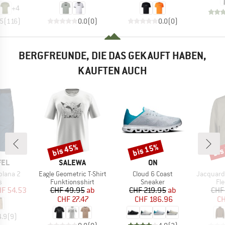
+
4
.5
(
116
)
0.0
(
0
)
0.0
(
0
)
BERGFREUNDE, DIE DAS GEKAUFT HABEN,
KAUFTEN AUCH
bis 45%
bis 15%
bis
Rabatt
Rabatt
Raba
MARKE
MARKE
FEL
SALEWA
ON
Artikel
Artikel
Artikel
plana 2
Eagle Geometric T-Shirt
Cloud 6 Coast
Jacquard
ktgruppe
Produktgruppe
Produktgruppe
Pr
s
Funktionsshirt
Sneaker
Fl
eis
duzierter Preis
Preis
reduzierter Preis
Preis
reduzierter Preis
F 54.53
CHF 49.95
ab
CHF 219.95
ab
CHF
CHF 27.47
CHF 186.96
CH
4.9
(
9
)