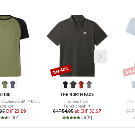
bis 40%
bis 
Rabatt
Rabat
MARKE
MARKE
STOIC
THE NORTH FACE
Artikel
Artik
 LofsdalenSt. MTB S/S
Tanken Polo
Wome
roduktgruppe
Produktgruppe
lotrikot
Funktionsshirt
Preis
reduzierter Preis
Preis
reduzierter Preis
.95
CHF 23.29
CHF 54.95
ab
CHF 32.97
CHF
5.0
(
2
)
4.9
(
9
)