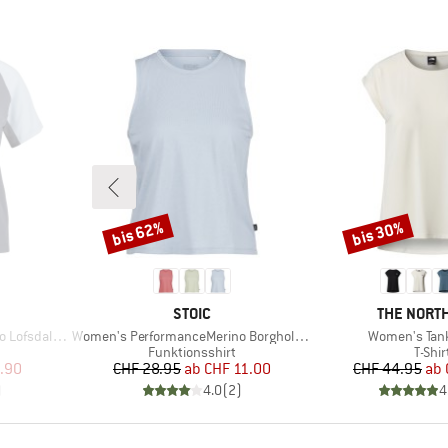
bis 62%
bis 30%
Rabatt
Rabatt
MARKE
MARKE
STOIC
THE NORTH
Artikel
Artikel
St. MTB S/S
Women's PerformanceMerino BorgholmSt. Tank
Women's Tan
ppe
Produktgruppe
Produ
Funktionsshirt
T-Shir
rter Preis
Preis
reduzierter Preis
Pr
re
.90
CHF 28.95
ab
CHF 11.00
CHF 44.95
ab
)
4.0
(
2
)
4