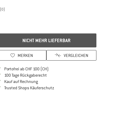
(0)
NICHT MEHR LIEFERBAR
MERKEN
VERGLEICHEN
Finde mehr Informationen zu den Versan
Portofrei ab CHF 100 (CH)
Gehe hier zu den Rückgabe-Richtlinien Öf
100 Tage Rückgaberecht
Finde die Zahlungs-Infos hier! Öffnet sich in 
Kauf auf Rechnung
Finde alle Infos hier!
Trusted Shops Käuferschutz