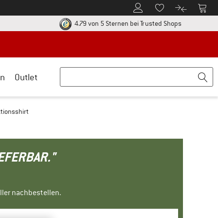
Zum Kundenkonto
Zum 
Zum Merkzettel.
Zum Produk
ier zu den Rückgabe-Richtlinien Öffnet sich in einer Infobox
Finde alle In
4.79 von 5 Sternen
bei Trusted Shops
n
Outlet
tionsshirt
IEFERBAR."
ller nachbestellen.