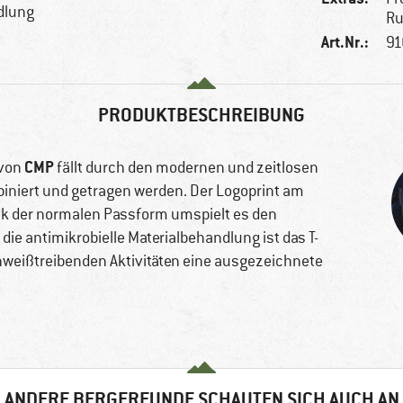
dlung
Ru
Art.Nr.:
91
PRODUKTBESCHREIBUNG
CMP
von
fällt durch den modernen und zeitlosen
mbiniert und getragen werden. Der Logoprint am
nk der normalen Passform umspielt es den
ie antimikrobielle Materialbehandlung ist das T-
hweißtreibenden Aktivitäten eine ausgezeichnete
ANDERE BERGFREUNDE SCHAUTEN SICH AUCH AN