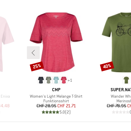
25%
40%
Rabatt
Rabatt
+
1
MARKE
MARKE
CMP
SUPER.NA
Artikel
Artikel
 Enixa
Women's Light Melange T-Shirt
Wander Whe
Produktgruppe
Produkt
Funktionsshirt
Merinosh
rter Preis
Preis
reduzierter Preis
Pr
re
34.48
CHF 28.95
CHF 21.71
CHF 78.95
C
)
5.0
(
2
)