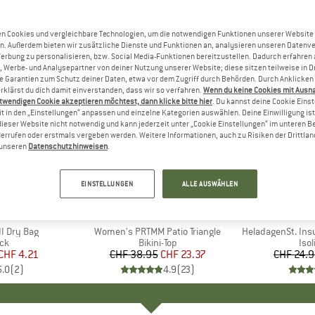
n Cookies und vergleichbare Technologien, um die notwendigen Funktionen unserer Website
n. Außerdem bieten wir zusätzliche Dienste und Funktionen an, analysieren unseren Datenv
Werbung zu personalisieren, bzw. Social Media-Funktionen bereitzustellen. Dadurch erfahren
, Werbe- und Analysepartner von deiner Nutzung unserer Website; diese sitzen teilweise in D
Garantien zum Schutz deiner Daten, etwa vor dem Zugriff durch Behörden. Durch Anklicken 
rklärst du dich damit einverstanden, dass wir so verfahren.
Wenn du keine Cookies mit Ausn
twendigen Cookie akzeptieren möchtest, dann klicke bitte hier
. Du kannst deine Cookie Eins
t in den „Einstellungen“ anpassen und einzelne Kategorien auswählen. Deine Einwilligung ist f
dieser Website nicht notwendig und kann jederzeit unter „Cookie Einstellungen“ im unteren B
errufen oder erstmals vergeben werden. Weitere Informationen, auch zu Risiken der Drittlan
n unseren
Datenschutzhinweisen
.
40%
80%
Rabatt
Rabatt
EINSTELLUNGEN
ALLE AUSWÄHLEN
KE
C
MARKE
PROTEST
I Dry Bag
Artikel
Women's PRTMM Patio Triangle
Artikel
HeladagenSt. Insulated
tgruppe
ck
Produktgruppe
Bikini-Top
Pro
Isol
eis
duzierter Preis
CHF 4.21
CHF 38.95
Preis
reduzierter Preis
CHF 23.37
CHF 24.
5.0
(
2
)
4.9
(
23
)