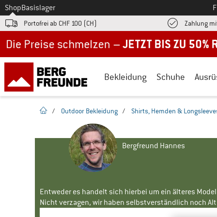
Zum
Shop
Basislager
F
Portofrei ab CHF 100 (CH)
Zahlung mi
Jetzt bis zu 50% Rabatt im Sommer Sale
Bekleidung
Schuhe
Ausrü
Startseite
/
Outdoor Bekleidung
/
Shirts, Hemden & Longsleeve
Bergfreund Hannes
Entweder es handelt sich hierbei um ein älteres Mode
Nicht verzagen, wir haben selbstverständlich noch Alte