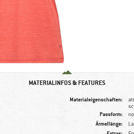
MATERIALINFOS & FEATURES
Materialeigenschaften:
at
sc
Passform:
no
Ärmellänge:
L
Extras:
Fr