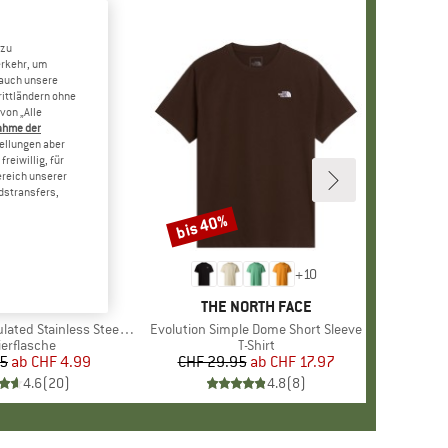
 zu
erkehr, um
 auch unsere
rittländern ohne
von „Alle
ahme der
tellungen aber
reiwillig, für
ereich unserer
dstransfers,
bis 40%
Rabatt
+
10
MARKE
STOIC
MARKE
THE NORTH FACE
 Stainless Steel Bottle 500
Artikel
Evolution Simple Dome Short Sleeve
duktgruppe
ierflasche
Produktgruppe
T-Shirt
95
ab
Preis
reduzierter Preis
CHF 4.99
CHF 29.95
ab
Preis
reduzierter Preis
CHF 17.97
4.6
(
20
)
4.8
(
8
)