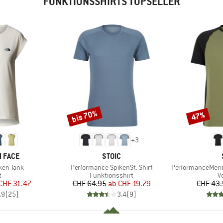
FUNKTIONSSHIRTS TOPSELLER
bis 70%
47%
Rabatt
Rabatt
+
3
MARKE
 FACE
STOIC
Artikel
Artikel
ken Tank
Performance SpikenSt. Shirt
PerformanceMerino
ktgruppe
Produktgruppe
P
t
Funktionsshirt
Ve
eis
duzierter Preis
Preis
reduzierter Preis
CHF 31.47
CHF 64.95
ab
CHF 19.79
CHF 43
.9
(
25
)
3.4
(
9
)