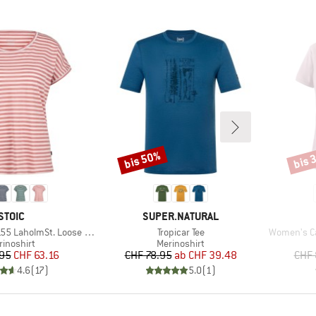
bis 50%
bis 
Rabatt
Rabat
MARKE
MARKE
STOIC
SUPER.NATURAL
Artikel
Artikel
olmSt. Loose Shirt Striped
Tropicar Tee
Women's Ca
oduktgruppe
Produktgruppe
rinoshirt
Merinoshirt
Preis
reduzierter Preis
Preis
reduzierter Preis
.95
CHF 63.16
CHF 78.95
ab
CHF 39.48
CHF 
4.6
(
17
)
5.0
(
1
)