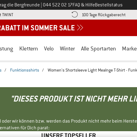
Ruf uns an unter
rag die Bergfreunde
|
044 522 02 17
FAQ & Hilfe
Bestellstatus
Finde die Zahlungs-Infos hier! Öffnet sich in einer Infobox
Gehe h
t TWINT
100 Tage Rückgaberecht
stung
Klettern
Velo
Winter
Alle Sportarten
Marke
s
/
Funktionsshirts
/
Women's Shortsleeve Light Mealnge T-Shirt - Funk
"DIESES PRODUKT IST NICHT MEHR L
ll oder wir können bzw. werden das Produkt nicht mehr beim Herste
rnativen für Dich parat:
UNSERE TOPSELLER