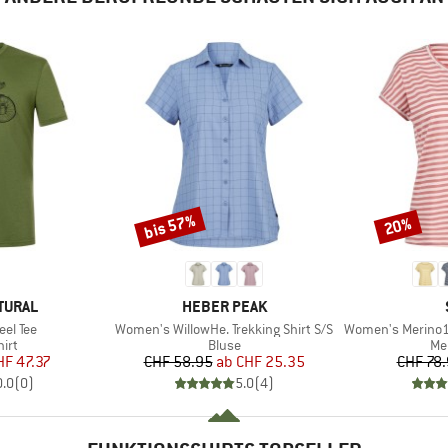
bis 57%
20%
Rabatt
Rabatt
MARKE
TURAL
HEBER PEAK
Artikel
Artikel
el Tee
Women's WillowHe. Trekking Shirt S/S
Women's Merino155 Lah
gruppe
Produktgruppe
Pr
irt
Bluse
Me
eis
duzierter Preis
Preis
reduzierter Preis
HF 47.37
CHF 58.95
ab
CHF 25.35
CHF 78
0.0
(
0
)
5.0
(
4
)