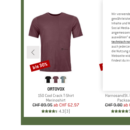
Wir verwende
gewährleiste
Inhalte und 
Social Media-
angemessene 
auswählen“ e
technisch no
auch jederzei
die Nutzung 
Webseite wid
findest du i
bis 30%
57%
Rabatt
Rabatt
MARKE
ORTOVOX
MAR
STOI
Artikel
150 Cool Crack T-Shirt
Artikel
HarnosandSt. I
Produktgruppe
Merinoshirt
Produk
Packsa
CHF 89.95
ab
Preis
reduzierter Preis
CHF 62.97
CHF 9.80
ab
Pr
re
4.3
(
3
)