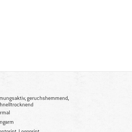
mungsaktiv, geruchshemmend,
hnelltrocknend
rmal
angarm
ontprint, Logoprint,