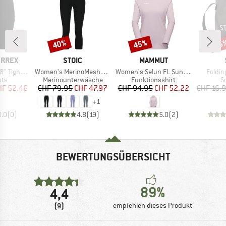
40%
45%
75
Rabatt
Rabatt
Raba
MARKE
MARKE
ERREX
STOIC
MAMMUT
Artikel
Artikel
Artikel
ght Shorts
Women's MerinoMesh150 SadjemSt. 3/4 Pants
Women's Selun FL Sun Hoody
Foldin
tgruppe
Produktgruppe
Produktgruppe
P
hts
Merinounterwäsche
Funktionsshirt
S
eis
duzierter Preis
Preis
reduzierter Preis
Preis
reduzierter Preis
HF 52.46
CHF 79.95
CHF 47.97
CHF 94.95
CHF 52.22
CHF 16.
+
1
0.0
(
0
)
4.8
(
19
)
5.0
(
2
)
BEWERTUNGSÜBERSICHT
89%
4,4
(9)
empfehlen dieses Produkt