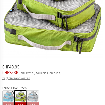
Ursprünglicher Preis :
Preis:
CHF
43.95
CHF
37.36
inkl. MwSt., zollfreie Lieferung
Informationen zu den Versandkosten. Öffnet sich in ei
zzgl. Versandkosten
Farbe:
Olive Green
15%
15%
15%