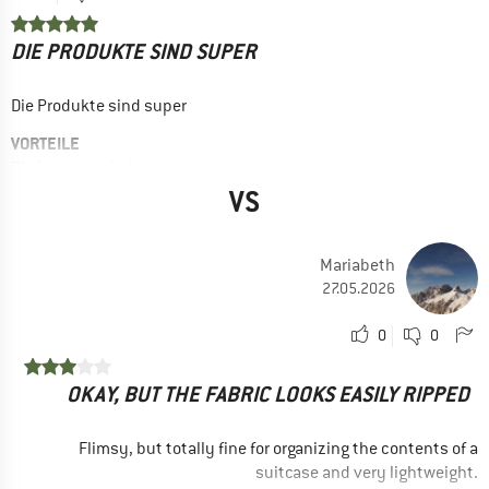
DIE PRODUKTE SIND SUPER
Die Produkte sind super
VORTEILE
Einfach zu beladen
VS
Leicht
Sinnvolle Details
Mariabeth
EINSATZBEREICH
27.05.2026
Trekking
Skitouren
0
0
Camping
OKAY, BUT THE FABRIC LOOKS EASILY RIPPED
Reisen
Freizeit
Flimsy, but totally fine for organizing the contents of a
suitcase and very lightweight.
Ja, ich würde das Produkt einem Freund empfehlen