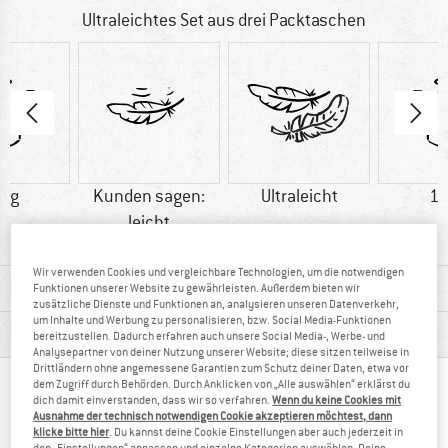
Ultraleichtes Set aus drei Packtaschen
0 g
Kunden sagen:
Ultraleicht
12
leicht
Wir verwenden Cookies und vergleichbare Technologien, um die notwendigen
MATERIALINFOS & FEATURES
Funktionen unserer Website zu gewährleisten. Außerdem bieten wir
zusätzliche Dienste und Funktionen an, analysieren unseren Datenverkehr,
um Inhalte und Werbung zu personalisieren, bzw. Social Media-Funktionen
PRODUKTBESCHREIBUNG
bereitzustellen. Dadurch erfahren auch unsere Social Media-, Werbe- und
Analysepartner von deiner Nutzung unserer Website; diese sitzen teilweise in
Drittländern ohne angemessene Garantien zum Schutz deiner Daten, etwa vor
dem Zugriff durch Behörden. Durch Anklicken von „Alle auswählen“ erklärst du
ANDERE BERGFREUNDE SCHAUTEN SICH AUCH
dich damit einverstanden, dass wir so verfahren.
Wenn du keine Cookies mit
Ausnahme der technisch notwendigen Cookie akzeptieren möchtest, dann
AN
klicke bitte hier
. Du kannst deine Cookie Einstellungen aber auch jederzeit in
den „Einstellungen“ anpassen und einzelne Kategorien auswählen. Deine