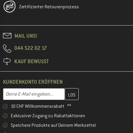
Zertifizierter Retourenprozess
MAIL UNS!
044 522 02 17
KAUF BEWUSST
KUNDENKONTO ERÖFFNEN
Gib hier deine E-Mail-Adresse ein und erstelle im nächsten Schri
E-Mail-Adresse
10 CHF Willkommensrabatt **
Exklusiver Zugang zu Rabattaktionen
Speichere Produkte auf Deinem Merkzettel