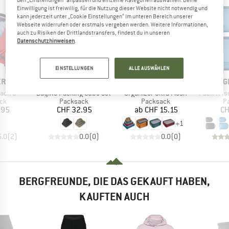
Einwilligung ist freiwillig, für die Nutzung dieser Website nicht notwendig und
kann jederzeit unter „Cookie Einstellungen“ im unteren Bereich unserer
Webseite widerrufen oder erstmals vergeben werden. Weitere Informationen,
auch zu Risiken der Drittlandstransfers, findest du in unseren
Datenschutzhinweisen
.
EINSTELLUNGEN
ALLE AUSWÄHLEN
E
MARKE
MARKE
MAR
ER
OSPREY
EXPED
EAG
Artikel
Artikel
Artikel
ack 3
Daylite Packing Cube Set
Organizer Ultra Mesh
Pack-It Isolate
tgruppe
Produktgruppe
Produktgruppe
P
ck
Packsack
Packsack
P
eis
Preis
Preis
.95
CHF 32.95
ab
CHF 15.15
CH
+
1
5.0
(
2
)
0.0
(
0
)
0.0
(
0
)
BERGFREUNDE, DIE DAS GEKAUFT HABEN,
KAUFTEN AUCH