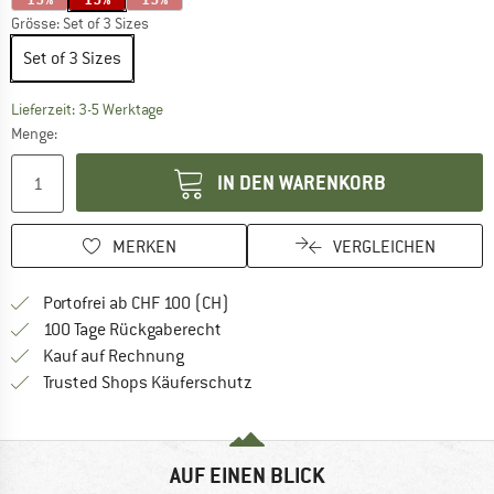
Grösse:
Set of 3 Sizes
Set of 3 Sizes
Der Link öffnet sich in einer Infobox und beinhaltet
Lieferzeit: 3-5 Werktage
Menge:
IN DEN WARENKORB
MERKEN
VERGLEICHEN
Finde mehr Informationen zu den Ver
Portofrei ab CHF 100 (CH)
Gehe hier zu den Rückgabe-Richtlinie
100 Tage Rückgaberecht
Finde die Zahlungs-Infos hier! Öffnet sich 
Kauf auf Rechnung
Finde alle Infos hier!
Trusted Shops Käuferschutz
AUF EINEN BLICK