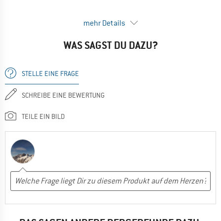
The fabric doesn't feel durable. I don't expect them to be still
mehr Details
in use 10 years from now. The size range is good, but a more
useful set would just be three of the mid-size pockets.
WAS SAGST DU DAZU?
VORTEILE
Preis / Leistung
STELLE EINE FRAGE
Leicht
SCHREIBE EINE BEWERTUNG
EINSATZBEREICH
Camping
TEILE EIN BILD
Reisen
Ja, ich würde das Produkt einem Freund empfehlen