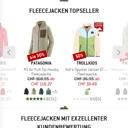
FLEECEJACKEN TOPSELLER
bis 30%
bis
50%
Rabatt
Rabatt
Raba
MARKE
MARKE
MA
IDS
PATAGONIA
TROLLKIDS
PA
Artikel
Artikel
Artikel
 Jacket XT
R1 Air Full-Zip Hoody
Kid's Oppdal Jacket XT Exclusive
Women's R1 Ai
gruppe
Produktgruppe
Produktgruppe
Pr
cke
Fleecejacke
Fleecejacke
Fl
eis
duzierter Preis
Preis
reduzierter Preis
Preis
reduzierter Preis
95
ab
CHF 168.95
ab
CHF 36.95
ab
CHF 
.57
CHF 118.27
CHF 18.48
CH
+
3
+
5
.0
(
19
)
4.8
(
31
)
0.0
(
0
)
FLEECEJACKEN MIT EXZELLENTER
KUNDENBEWERTUNG