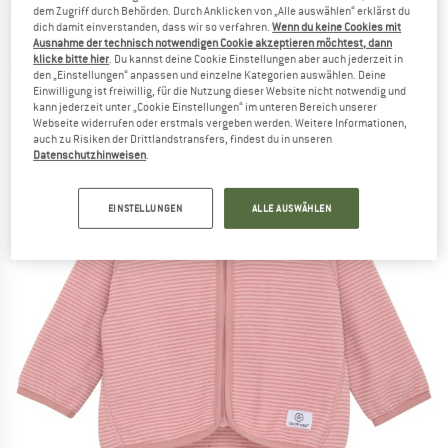
COLOR KIDS
-
Baby Fleece Jacket Striped -
dem Zugriff durch Behörden. Durch Anklicken von „Alle auswählen“ erklärst du
dich damit einverstanden, dass wir so verfahren.
Wenn du keine Cookies mit
Fleecejacke
Ausnahme der technisch notwendigen Cookie akzeptieren möchtest, dann
klicke bitte hier
. Du kannst deine Cookie Einstellungen aber auch jederzeit in
(0)
den „Einstellungen“ anpassen und einzelne Kategorien auswählen. Deine
Einwilligung ist freiwillig, für die Nutzung dieser Website nicht notwendig und
kann jederzeit unter „Cookie Einstellungen“ im unteren Bereich unserer
Webseite widerrufen oder erstmals vergeben werden. Weitere Informationen,
auch zu Risiken der Drittlandstransfers, findest du in unseren
Datenschutzhinweisen
.
EINSTELLUNGEN
ALLE AUSWÄHLEN