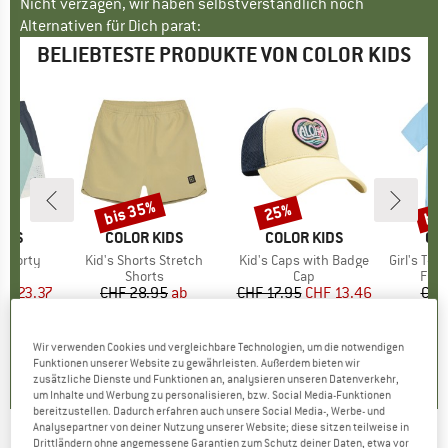
Nicht verzagen, wir haben selbstverständlich noch
Alternativen für Dich parat:
BELIEBTESTE PRODUKTE VON COLOR KIDS
bis 35%
bis
25%
Rabatt
Rabatt
Raba
IDS
MARKE
COLOR KIDS
MARKE
COLOR KIDS
MA
CO
 Sporty
Artikel
Kid's Shorts Stretch
Artikel
Kid's Caps with Badge
Artikel
Girl's T-Shi
ktgruppe
s
Produktgruppe
Shorts
Produktgruppe
Cap
Prod
Funk
eis
duzierter Preis
HF 23.37
CHF 28.95
Preis
reduzierter Preis
ab
CHF 17.95
Preis
reduzierter Preis
CHF 13.46
CHF
CHF 18.82
CH
+
1
0.0
(
0
)
0.0
(
0
)
Wir verwenden Cookies und vergleichbare Technologien, um die notwendigen
5.0
(
1
)
Funktionen unserer Website zu gewährleisten. Außerdem bieten wir
zusätzliche Dienste und Funktionen an, analysieren unseren Datenverkehr,
um Inhalte und Werbung zu personalisieren, bzw. Social Media-Funktionen
bereitzustellen. Dadurch erfahren auch unsere Social Media-, Werbe- und
Analysepartner von deiner Nutzung unserer Website; diese sitzen teilweise in
Drittländern ohne angemessene Garantien zum Schutz deiner Daten, etwa vor