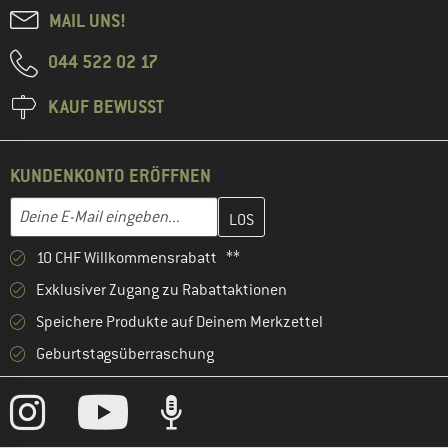
MAIL UNS!
044 522 02 17
KAUF BEWUSST
KUNDENKONTO ERÖFFNEN
Gib hier deine E-Mail-Adresse ein und erstelle im nächsten Schri
E-Mail-Adresse
10 CHF Willkommensrabatt **
Exklusiver Zugang zu Rabattaktionen
Speichere Produkte auf Deinem Merkzettel
Geburtstagsüberraschung