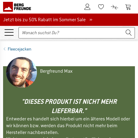
Zum Kundenkonto
Zum 
Zum Merkzettel.
Zum Produk
Jetzt bis zu 50% Rabatt im Sommer Sale
Jetzt bis zu 50% Rabatt im Sommer Sale »
Fleecejacken
Bergfreund Max
"DIESES PRODUKT IST NICHT MEHR
LIEFERBAR."
Entweder es handelt sich hierbei um ein älteres Modell oder
wir können bzw. werden das Produkt nicht mehr beim
Hersteller nachbestellen.