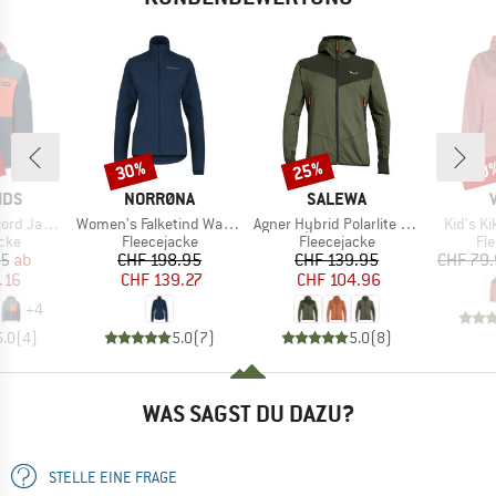
30%
25%
40
Rabatt
Rabatt
Raba
MARKE
MARKE
IDS
NORRØNA
SALEWA
Artikel
Artikel
Artikel
d Jacket
Women's Falketind Warm1 Jacket
Agner Hybrid Polarlite Durastretch Fullzip Hoody
Kid's K
gruppe
Produktgruppe
Produktgruppe
Pr
cke
Fleecejacke
Fleecejacke
Fl
eis
duzierter Preis
Preis
reduzierter Preis
Preis
reduzierter Preis
95
ab
CHF 198.95
CHF 139.95
CHF 79
.16
CHF 139.27
CHF 104.96
+
4
5.0
(
4
)
5.0
(
7
)
5.0
(
8
)
WAS SAGST DU DAZU?
STELLE EINE FRAGE