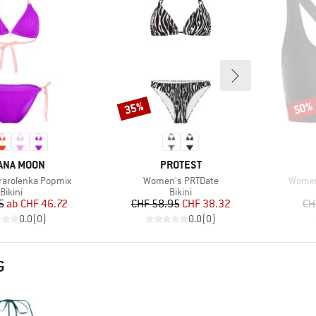
35%
50%
Rabatt
Rabat
KE
MARKE
ANA MOON
PROTEST
Artikel
Artikel
arolenka Popmix
Women's PRTDate
Women'
Produktgruppe
Produktgruppe
Bikini
Bikini
Preis
reduzierter Preis
Preis
reduzierter Preis
5
ab
CHF 46.72
CHF 58.95
CHF 38.32
CH
0.0
(
0
)
0.0
(
0
)
G