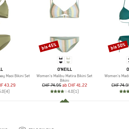
bis 45%
bis 50%
Rabatt
Rabatt
E
MARKE
M
LL
O'NEILL
O
Artikel
Artikel
y Maoi Bikini Set
Women's Malibu Matira Bikini Set
Women's Madri
uktgruppe
Produktgruppe
Bikini
eis
duzierter Preis
Preis
reduzierter Preis
F 43.29
CHF 74.95
ab
CHF 41.22
CHF 74.9
5.0
(
4
)
4.0
(
1
)