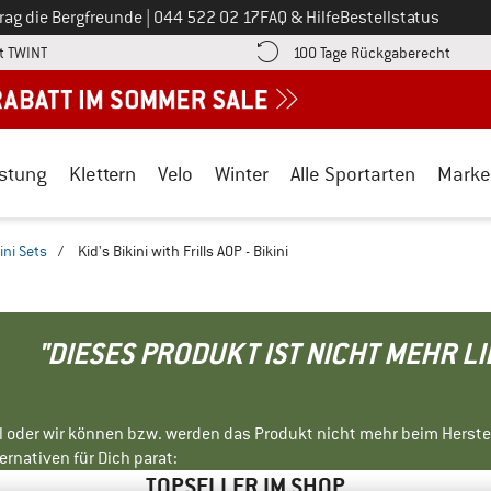
Ruf uns an unter
rag die Bergfreunde
|
044 522 02 17
FAQ & Hilfe
Bestellstatus
Finde die Zahlungs-Infos hier! Öffnet sich in einer Infobox
Gehe h
t TWINT
100 Tage Rückgaberecht
stung
Klettern
Velo
Winter
Alle Sportarten
Marke
ini Sets
/
Kid's Bikini with Frills AOP - Bikini
"DIESES PRODUKT IST NICHT MEHR L
ll oder wir können bzw. werden das Produkt nicht mehr beim Herste
rnativen für Dich parat:
TOPSELLER IM SHOP