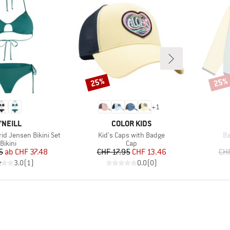
25%
25%
Rabatt
Rabat
+
1
ARKE
MARKE
'NEILL
COLOR KIDS
Artikel
Ar
d Jensen Bikini Set
Kid's Caps with Badge
Ba
Produktgruppe
Produktgruppe
Bikini
Cap
Preis
reduzierter Preis
Preis
reduzierter Preis
5
ab
CHF 37.48
CHF 17.95
CHF 13.46
CH
3.0
(
1
)
0.0
(
0
)