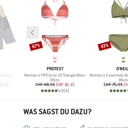
67%
43%
Rabatt
Rabatt
MARKE
MARK
PROTEST
O'NEI
Artikel
Artikel
orblock
Women's PRTCitron 23 Triangle Bikini
Women's Essentials Baa
pe
Produktgruppe
Prod
Bikini
Bikini
rter Preis
Preis
reduzierter Preis
Pr
re
51.32
CHF 48.95
CHF 16.15
CHF 75.95
CH
)
5.0
(
4
)
WAS SAGST DU DAZU?