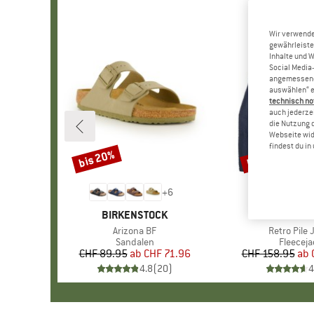
Wir verwende
gewährleiste
Inhalte und 
Social Media-
angemessene 
auswählen“ e
technisch no
auch jederzei
die Nutzung 
Webseite wid
findest du i
bis 20%
bis 32%
Rabatt
Rabatt
+
6
MARKE
BIRKENSTOCK
MARKE
PATAGO
Artikel
Arizona BF
Artikel
Retro Pile 
Produktgruppe
Sandalen
Produkt
Fleeceja
CHF 89.95
ab
Preis
reduzierter Preis
CHF 71.96
CHF 158.95
ab
Pr
re
4.8
(
20
)
4