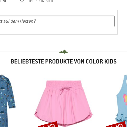
TUNG
TEILE EIN BILD
BELIEBTESTE PRODUKTE VON COLOR KIDS
bis 35%
bis 50%
Rabatt
Rabatt