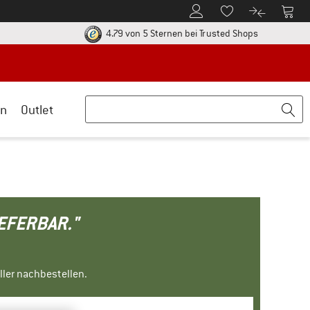
Zum Kundenkonto
Zum 
Zum Merkzettel.
Zum Produk
ier zu den Rückgabe-Richtlinien Öffnet sich in einer Infobox
Finde alle In
4.79 von 5 Sternen
bei Trusted Shops
n
Outlet
IEFERBAR."
ller nachbestellen.