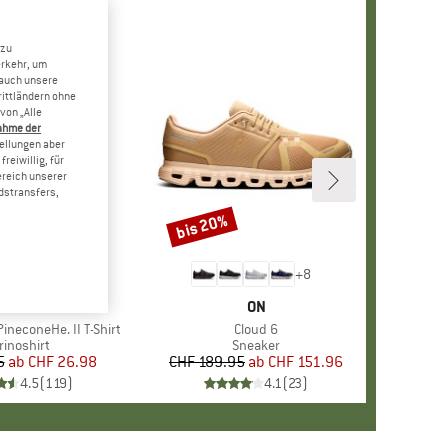
 zu
erkehr, um
 auch unsere
rittländern ohne
von „Alle
ahme der
tellungen aber
reiwillig, für
ereich unserer
dstransfers,
bis 20%
Rabatt
+
4
+
8
RKE
ER PEAK
MARKE
ON
ineconeHe. II T-Shirt
Artikel
Cloud 6
oduktgruppe
rinoshirt
Produktgruppe
Sneaker
5
ab
Preis
reduzierter Preis
CHF 26.98
CHF 189.95
ab
Preis
reduzierter Preis
CHF 151.96
4.5
(
119
)
4.1
(
23
)