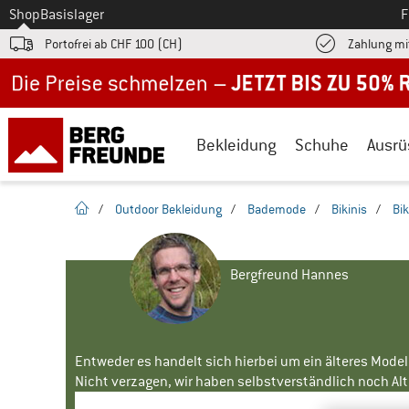
Zum
Shop
Basislager
F
Portofrei ab CHF 100 (CH)
Zahlung mi
Jetzt bis zu 50% Rabatt im Sommer Sale
Bekleidung
Schuhe
Ausrü
Startseite
/
Outdoor Bekleidung
/
Bademode
/
Bikinis
/
Bik
Bergfreund Hannes
Entweder es handelt sich hierbei um ein älteres Mode
Nicht verzagen, wir haben selbstverständlich noch Alte