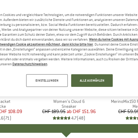
n Cookies und vergleichbare Technologien, um die notwendigen Funktionen unserer Website
n. Außerdem bieten wir zusätzliche Dienste und Funktionen an, analysieren unseren Datenv
Werbung zu personalisieren, bzw. Social Media-Funktionen bereitzustellen. Dadurch erfahren
, Werbe- und Analysepartner von deiner Nutzung unserer Website; diese sitzen teilweise in D
Garantien zum Schutz deiner Daten, etwa vor dem Zugriff durch Behörden. Durch Anklicken 
rklärst du dich damit einverstanden, dass wir so verfahren.
Wenn du keine Cookies mit Ausn
twendigen Cookie akzeptieren möchtest, dann klicke bitte hier
. Du kannst deine Cookie Eins
t in den „Einstellungen“ anpassen und einzelne Kategorien auswählen. Deine Einwilligung ist f
dieser Website nicht notwendig und kann jederzeit unter „Cookie Einstellungen“ im unteren B
errufen oder erstmals vergeben werden. Weitere Informationen, auch zu Risiken der Drittlan
n unseren
Datenschutzhinweisen
.
bis 20%
bis 55%
Rabatt
Rabatt
EINSTELLUNGEN
ALLE AUSWÄHLEN
+
1
+
9
NIA
MARKE
ON
MA
HEB
Jacket
Artikel
Women's Cloud 6
Artikel
MerinoMix150 P
gruppe
cke
Produktgruppe
Sneaker
Pr
Me
eis
duzierter Preis
CHF 108.09
CHF 189.95
ab
Preis
reduzierter Preis
CHF 151.96
CHF 59.9
.6
(
71
)
4.7
(
48
)