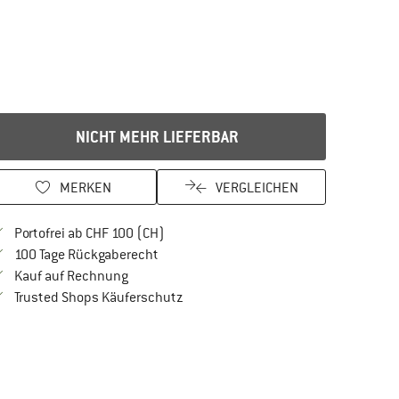
NICHT MEHR LIEFERBAR
MERKEN
VERGLEICHEN
Finde mehr Informationen zu den Versan
Portofrei ab CHF 100 (CH)
Gehe hier zu den Rückgabe-Richtlinien Öf
100 Tage Rückgaberecht
Finde die Zahlungs-Infos hier! Öffnet sich in 
Kauf auf Rechnung
Finde alle Infos hier!
Trusted Shops Käuferschutz