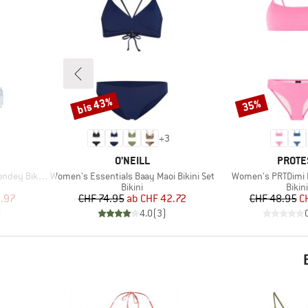
bis 43%
35%
Rabatt
Rabatt
+
3
MARKE
MARKE
O'NEILL
PROTE
Artikel
Artikel
 Bikini Set
Women's Essentials Baay Maoi Bikini Set
Women's PRTDimi Br
uppe
Produktgruppe
Prod
Bikini
Bikini
rter Preis
Preis
reduzierter Preis
Pr
re
.97
CHF 74.95
ab
CHF 42.72
CHF 48.95
C
)
4.0
(
3
)