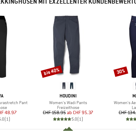
EKKINGHOSEN MIT EXZELLENTER KUNDENBEWERT
bis 40%
30%
Rabatt
Rabatt
E
MARKE
M
WA
HOUDINI
M
Artikel
Artikel
urastretch Pant
Women's Wadi Pants
Women's Aen
gruppe
Produktgruppe
Pr
hose
Freizeithose
La
eis
duzierter Preis
Preis
reduzierter Preis
HF 48.97
CHF 158.95
ab
CHF 95.37
CHF 134
5.0
(
1
)
5.0
(
1
)