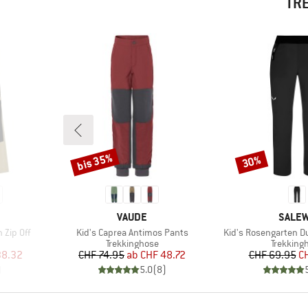
TR
bis 35%
30%
Rabatt
Rabatt
MARKE
MARK
VAUDE
SALE
Artikel
Artikel
 Zip Off
Kid's Caprea Antimos Pants
Kid's Rosengarten D
e
Produktgruppe
Produkt
Trekkinghose
Trekking
rter Preis
Preis
reduzierter Preis
Pr
re
38.32
CHF 74.95
ab
CHF 48.72
CHF 69.95
C
)
5.0
(
8
)