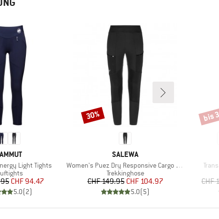
UNG
bis 
30%
Rabatt
Rabat
ARKE
MARKE
AMMUT
SALEWA
Artikel
Artike
ergy Light Tights
Women's Puez Dry Responsive Cargo Tights
Trans
oduktgruppe
Produktgruppe
uftights
Trekkinghose
Preis
reduzierter Preis
Preis
reduzierter Preis
.95
CHF 94.47
CHF 149.95
CHF 104.97
CHF 
5.0
(
2
)
5.0
(
5
)