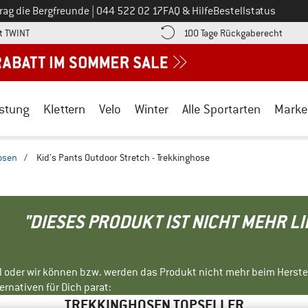
Ruf uns an unter
rag die Bergfreunde
|
044 522 02 17
FAQ & Hilfe
Bestellstatus
Finde die Zahlungs-Infos hier! Öffnet sich in einer Infobox
Gehe h
t TWINT
100 Tage Rückgaberecht
stung
Klettern
Velo
Winter
Alle Sportarten
Marke
osen
/
Kid's Pants Outdoor Stretch - Trekkinghose
"DIESES PRODUKT IST NICHT MEHR L
ll oder wir können bzw. werden das Produkt nicht mehr beim Herste
rnativen für Dich parat:
TREKKINGHOSEN TOPSELLER