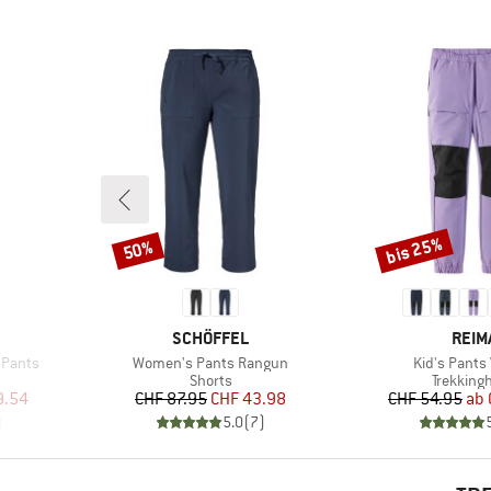
bis 25%
50%
Rabatt
Rabatt
MARKE
MARK
SCHÖFFEL
REIM
Artikel
Artikel
 Pants
Women's Pants Rangun
Kid's Pants 
e
Produktgruppe
Produkt
Shorts
Trekking
rter Preis
Preis
reduzierter Preis
Pr
re
9.54
CHF 87.95
CHF 43.98
CHF 54.95
ab
)
5.0
(
7
)