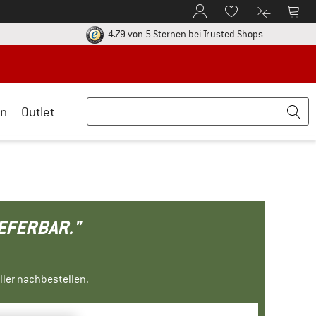
Zum Kundenkonto
Zum 
Zum Merkzettel.
Zum Produk
ier zu den Rückgabe-Richtlinien Öffnet sich in einer Infobox
Finde alle In
4.79 von 5 Sternen
bei Trusted Shops
n
Outlet
IEFERBAR."
ller nachbestellen.