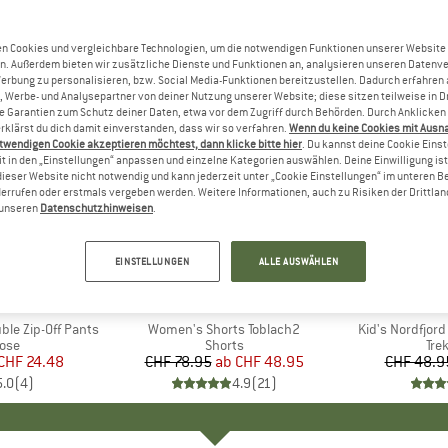
n Cookies und vergleichbare Technologien, um die notwendigen Funktionen unserer Website
n. Außerdem bieten wir zusätzliche Dienste und Funktionen an, analysieren unseren Datenv
Werbung zu personalisieren, bzw. Social Media-Funktionen bereitzustellen. Dadurch erfahren
, Werbe- und Analysepartner von deiner Nutzung unserer Website; diese sitzen teilweise in D
Garantien zum Schutz deiner Daten, etwa vor dem Zugriff durch Behörden. Durch Anklicken 
rklärst du dich damit einverstanden, dass wir so verfahren.
Wenn du keine Cookies mit Ausn
twendigen Cookie akzeptieren möchtest, dann klicke bitte hier
. Du kannst deine Cookie Eins
t in den „Einstellungen“ anpassen und einzelne Kategorien auswählen. Deine Einwilligung ist f
dieser Website nicht notwendig und kann jederzeit unter „Cookie Einstellungen“ im unteren B
errufen oder erstmals vergeben werden. Weitere Informationen, auch zu Risiken der Drittlan
n unseren
Datenschutzhinweisen
.
bis 38%
35%
Rabatt
Rabatt
EINSTELLUNGEN
ALLE AUSWÄHLEN
+
2
IDS
MARKE
SCHÖFFEL
MA
TR
ble Zip-Off Pants
Artikel
Women's Shorts Toblach2
Artikel
Kid's Nordfjord 
gruppe
Hose
Produktgruppe
Shorts
Pro
Tre
eis
duzierter Preis
CHF 24.48
CHF 78.95
ab
Preis
reduzierter Preis
CHF 48.95
CHF 48.9
5.0
(
4
)
4.9
(
21
)