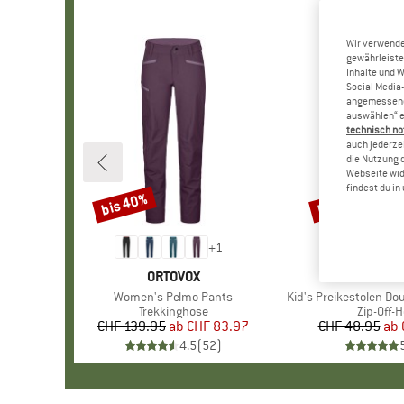
Wir verwende
gewährleiste
Inhalte und 
Social Media-
angemessene 
auswählen“ e
technisch no
auch jederzei
die Nutzung 
Webseite wid
findest du i
bis 40%
bis 50%
Rabatt
Rabatt
+
1
MARKE
ORTOVOX
MARKE
TROLLK
Artikel
Women's Pelmo Pants
Artikel
Kid's Preikestolen Dou
Produktgruppe
Trekkinghose
Produkt
Zip-Off-
CHF 139.95
ab
Preis
reduzierter Preis
CHF 83.97
CHF 48.95
ab
Pr
re
4.5
(
52
)