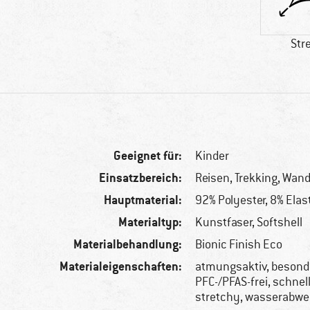
Str
Geeignet für:
Kinder
Einsatzbereich:
Reisen, Trekking, Wan
Hauptmaterial:
92% Polyester, 8% Ela
Materialtyp:
Kunstfaser, Softshell
Materialbehandlung:
Bionic Finish Eco
Materialeigenschaften:
atmungsaktiv, besonde
PFC-/PFAS-frei, schnel
stretchy, wasserabwe