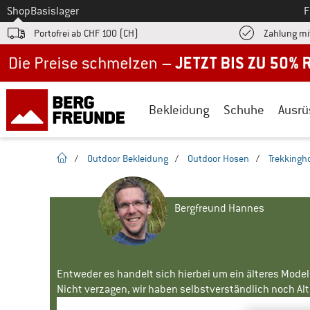
Zum
Shop
Basislager
F
Portofrei ab CHF 100 (CH)
Zahlung mi
Jetzt bis zu 50% Rabatt im Sommer Sale
Bekleidung
Schuhe
Ausrü
Startseite
/
Outdoor Bekleidung
/
Outdoor Hosen
/
Trekkingh
Bergfreund Hannes
Entweder es handelt sich hierbei um ein älteres Mode
Nicht verzagen, wir haben selbstverständlich noch Alte