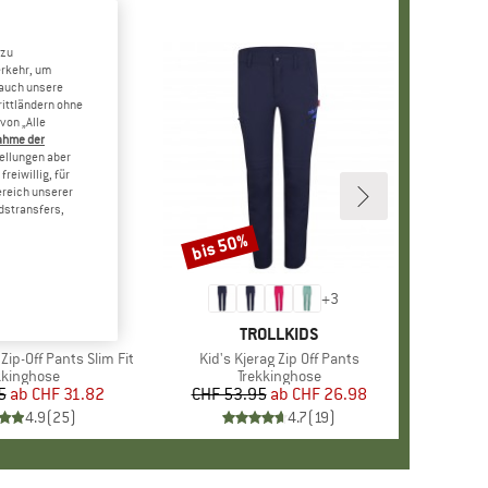
 zu
erkehr, um
 auch unsere
rittländern ohne
von „Alle
ahme der
tellungen aber
reiwillig, für
ereich unserer
dstransfers,
bis 50%
Rabatt
+
3
+
3
RKE
OLLKIDS
MARKE
TROLLKIDS
Zip-Off Pants Slim Fit
Artikel
Kid's Kjerag Zip Off Pants
duktgruppe
kkinghose
Produktgruppe
Trekkinghose
5
ab
Preis
reduzierter Preis
CHF 31.82
CHF 53.95
ab
Preis
reduzierter Preis
CHF 26.98
4.9
(
25
)
4.7
(
19
)