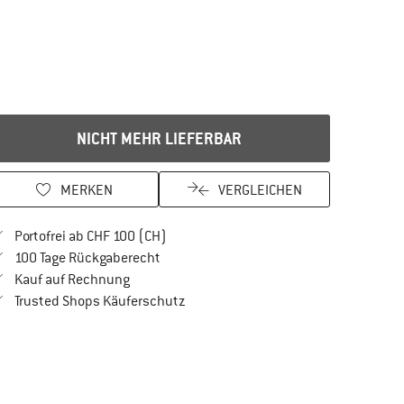
NICHT MEHR LIEFERBAR
MERKEN
VERGLEICHEN
Finde mehr Informationen zu den Versan
Portofrei ab CHF 100 (CH)
Gehe hier zu den Rückgabe-Richtlinien Öf
100 Tage Rückgaberecht
Finde die Zahlungs-Infos hier! Öffnet sich in 
Kauf auf Rechnung
Finde alle Infos hier!
Trusted Shops Käuferschutz