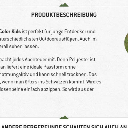
PRODUKTBESCHREIBUNG
Color Kids
ist perfekt für junge Entdecker und
n unterschiedlichsten Outdoorausflügen. Auch im
erall sehen lassen.
acht jedes Abenteuer mit. Denn Polyester ist
an liefert eine ideale Passform ohne
r atmungaktiv und kann schnell trocknen. Das
l, wenn man öfters ins Schwitzen kommt. Wird es
Hosenbeine einfach abzippen. So wird aus der
ANDERE BERGFREUNDE SCHAUTEN SICH AUCH AN