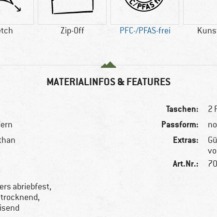
etch
Zip-Off
PFC-/PFAS-frei
Kuns
MATERIALINFOS & FEATURES
Taschen:
2 
Passform:
dern
no
Extras:
sthan
Gü
vo
Art.Nr.:
70
rs abriebfest,
ltrocknend,
isend