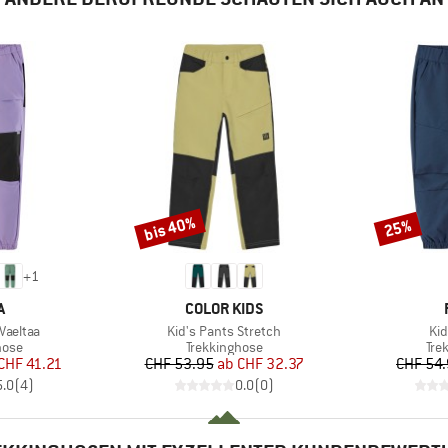
bis 40%
25%
Rabatt
Rabatt
+
1
E
MARKE
A
COLOR KIDS
Artikel
Art
Vaeltaa
Kid's Pants Stretch
Kid
gruppe
Produktgruppe
Pro
hose
Trekkinghose
Tre
eis
duzierter Preis
Preis
reduzierter Preis
CHF 41.21
CHF 53.95
ab
CHF 32.37
CHF 54
5.0
(
4
)
0.0
(
0
)