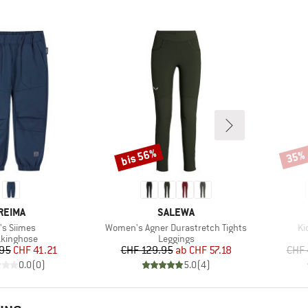
bis 56%
35%
Rabatt
Rabat
MARKE
MARKE
REIMA
SALEWA
ikel
Artikel
Art
's Siimes
Women's Agner Durastretch Tights
Ki
duktgruppe
Produktgruppe
kkinghose
Leggings
Preis
reduzierter Preis
Preis
reduzierter Preis
.95
CHF 41.21
CHF 129.95
ab
CHF 57.18
CHF 
0.0
(
0
)
5.0
(
4
)