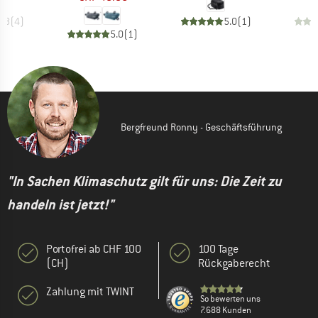
4.8
(
4
)
5.0
(
1
)
5.0
(
1
)
Bergfreund Ronny - Geschäftsführung
"In Sachen Klimaschutz gilt für uns: Die Zeit zu
handeln ist jetzt!"
Portofrei ab CHF 100
100 Tage
(CH)
Rückgaberecht
Zahlung mit TWINT
So bewerten uns
7.688 Kunden