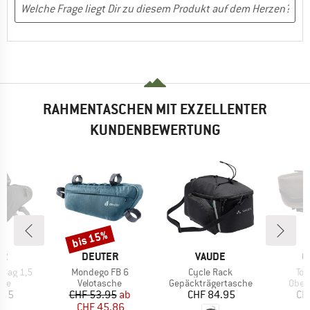
RAHMENTASCHEN MIT EXZELLENTER
KUNDENBEWERTUNG
bis 15%
Rabatt
E
MARKE
MARKE
M
ER
DEUTER
VAUDE
O
Artikel
Artikel
Arti
t Bag 1,5
Mondego FB 6
Cycle Rack
Top
gruppe
Produktgruppe
Produktgruppe
Prod
che
Velotasche
Gepäckträgertasche
Ober
eis
Preis
reduzierter Preis
Preis
.95
CHF 53.95
ab
CHF 84.95
CH
CHF 45.86