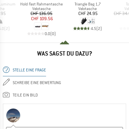
Artikel
Artikel
Ar
L Luminum
Hold Fast Rahmentasche
Triangle Bag 1,7
To
gruppe
Produktgruppe
Produktgruppe
Pr
che
Velotasche
Velotasche
Ve
eis
Preis
reduzierter Preis
Preis
.95
CHF 136.95
CHF 24.95
CHF 34
CHF 109.56
5.0
(
2
)
4.5
(
2
)
0.0
(
0
)
WAS SAGST DU DAZU?
STELLE EINE FRAGE
SCHREIBE EINE BEWERTUNG
TEILE EIN BILD