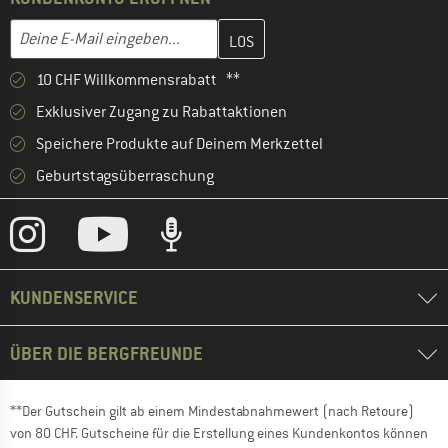
Gib hier deine E-Mail-Adresse ein und erstelle im nächsten Schri
E-Mail-Adresse
10 CHF Willkommensrabatt **
Exklusiver Zugang zu Rabattaktionen
Speichere Produkte auf Deinem Merkzettel
Geburtstagsüberraschung
KUNDENSERVICE
ÜBER DIE BERGFREUNDE
**Der Gutschein gilt ab einem Mindestabnahmewert (nach Retoure)
von 80 CHF. Gutscheine für die Erstellung eines Kundenkontos können