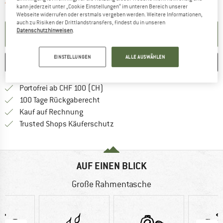
Der Link öffnet sich in einer Infobox und 
Artikel zur Zeit leider ausverkauft
kann jederzeit unter „Cookie Einstellungen“ im unteren Bereich unserer
Webseite widerrufen oder erstmals vergeben werden. Weitere Informationen,
auch zu Risiken der Drittlandstransfers, findest du in unseren
Datenschutzhinweisen
.
BENACHRICHTIGUNG EINRICHTEN
EINSTELLUNGEN
ALLE AUSWÄHLEN
MERKEN
VERGLEICHEN
Finde mehr Informationen zu den Ver
Portofrei ab CHF 100 (CH)
Gehe hier zu den Rückgabe-Richtlinie
100 Tage Rückgaberecht
Finde die Zahlungs-Infos hier! Öffnet sich 
Kauf auf Rechnung
Finde alle Infos hier!
Trusted Shops Käuferschutz
AUF EINEN BLICK
Große Rahmentasche