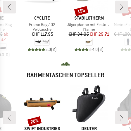
15%
65
Rabatt
Raba
E
MARKE
MARKE
ME
CYCLITE
STABILOTHERM
Artikel
Artikel
Artikel
me Bag
Frame Bag / 02
Jägerpfanne mit Festen Griff Offen
MerinoFleece27
gruppe
Produktgruppe
Produktgruppe
che
Velotasche
Pfanne
eis
duzierter Preis
Preis
Preis
reduzierter Preis
95
ab
CHF 117.95
CHF 34.95
CHF 29.71
CHF 189
.32
5.0
(
2
)
4.0
(
3
)
0.0
(
0
)
RAHMENTASCHEN TOPSELLER
20%
60
Rabatt
Raba
E
MARKE
MARKE
E
SWIFT INDUSTRIES
DEUTER