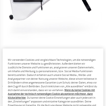
Detailansichten
Wir verwenden Cookies und vergleichbare Technologien, um die notwendigen
Funktionen unserer Website zu gewährleisten. Außerdem bieten wir
zusätzliche Dienste und Funktionen an, analysieren unseren Datenverkehr,
um Inhalte und Werbung zu personalisieren, bzw. Social Media-Funktionen
bereitzustellen. Dadurch erfahren auch unsere Social Media-, Werbe- und
Analysepartner von deiner Nutzung unserer Website; diese sitzen teilweise in
Drittländern ohne angemessene Garantien zum Schutz deiner Daten, etwa vor
Ursprünglicher Preis :
Preis:
CHF
136.95
dem Zugriff durch Behörden. Durch Anklicken von „Alle auswählen“ erklärst du
dich damit einverstanden, dass wir so verfahren.
Wenn du keine Cookies mit
ab
CHF
109.56
inkl. MwSt., zollfreie Lieferung
Ausnahme der technisch notwendigen Cookie akzeptieren möchtest, dann
Schweiz. Informationen zu den Versand
Versandkostenfrei
(CH)
klicke bitte hier
. Du kannst deine Cookie Einstellungen aber auch jederzeit in
den „Einstellungen“ anpassen und einzelne Kategorien auswählen. Deine
Einwilligung ist freiwillig, für die Nutzung dieser Website nicht notwendig und