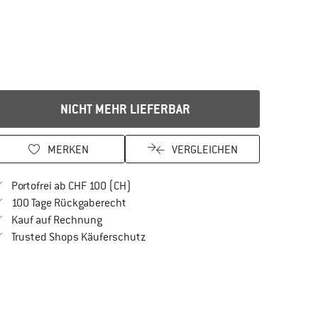
NICHT MEHR LIEFERBAR
MERKEN
VERGLEICHEN
Finde mehr Informationen zu den Versan
Portofrei ab CHF 100 (CH)
Gehe hier zu den Rückgabe-Richtlinien Öf
100 Tage Rückgaberecht
Finde die Zahlungs-Infos hier! Öffnet sich in 
Kauf auf Rechnung
Finde alle Infos hier!
Trusted Shops Käuferschutz