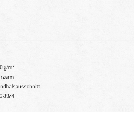
0 g/m²
urzarm
ndhalsausschnitt
6-3974