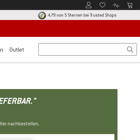
Zum Kundenkonto
Zum 
Zum Merkzettel.
Zum Produk
ier zu den Rückgabe-Richtlinien Öffnet sich in einer Infobox
Finde alle In
4.79 von 5 Sternen
bei Trusted Shops
n
Outlet
IEFERBAR."
ller nachbestellen.