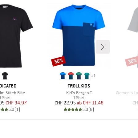
50%
30%
Rabatt
Rabat
+
1
RKE
MARKE
DICATED
TROLLKIDS
Artikel
Artikel
lm Stitch Bike
Kid's Bergen T
Women's Loose F
Produktgruppe
Produktgruppe
T-Shirt
T-Shirt
Preis
reduzierter Preis
Preis
reduzierter Preis
95
CHF 34.97
CHF 22.95
ab
CHF 11.48
CH
5.0
(
1
)
5.0
(
8
)