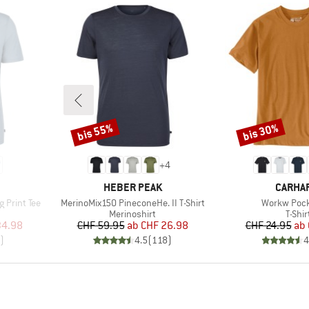
bis 55%
bis 30%
Rabatt
Rabatt
+
4
MARKE
MARKE
HEBER PEAK
CARHA
Artikel
Artikel
 Print Tee
MerinoMix150 PineconeHe. II T-Shirt
Workw Pock
pe
Produktgruppe
Produ
Merinoshirt
T-Shir
rter Preis
Preis
reduzierter Preis
Pr
re
34.98
CHF 59.95
ab
CHF 26.98
CHF 24.95
ab
)
4.5
(
118
)
4