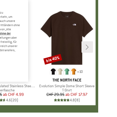
 zu
erkehr, um
 auch unsere
rittländern ohne
von „Alle
ahme der
tellungen aber
reiwillig, für
ereich unserer
dstransfers,
bis 40%
Rabatt
+
10
MARKE
STOIC
MARKE
THE NORTH FACE
 Stainless Steel Bottle 500
Artikel
Evolution Simple Dome Short Sleeve
duktgruppe
ierflasche
Produktgruppe
T-Shirt
95
ab
Preis
reduzierter Preis
CHF 4.99
CHF 29.95
ab
Preis
reduzierter Preis
CHF 17.97
4.6
(
20
)
4.8
(
8
)