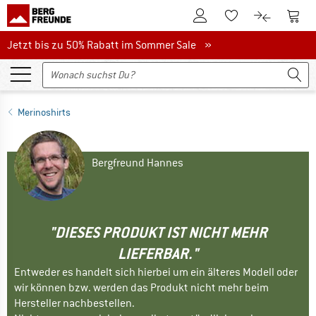
Zum Kundenkonto
Zum 
Zum Merkzettel.
Zum Produk
Jetzt bis zu 50% Rabatt im Sommer Sale
Jetzt bis zu 50% Rabatt im Sommer Sale »
Merinoshirts
Bergfreund Hannes
"DIESES PRODUKT IST NICHT MEHR
LIEFERBAR."
Entweder es handelt sich hierbei um ein älteres Modell oder
wir können bzw. werden das Produkt nicht mehr beim
Hersteller nachbestellen.