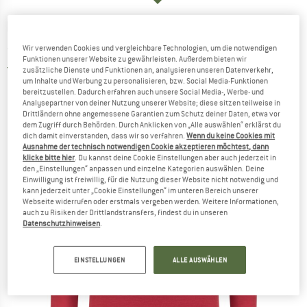
DEVOLD
-
Women's Hovland Merino 200 Shirt
- Merinoshirt
Wir verwenden Cookies und vergleichbare Technologien, um die notwendigen
Funktionen unserer Website zu gewährleisten. Außerdem bieten wir
5,0
(2)
zusätzliche Dienste und Funktionen an, analysieren unseren Datenverkehr,
um Inhalte und Werbung zu personalisieren, bzw. Social Media-Funktionen
bereitzustellen. Dadurch erfahren auch unsere Social Media-, Werbe- und
Analysepartner von deiner Nutzung unserer Website; diese sitzen teilweise in
Drittländern ohne angemessene Garantien zum Schutz deiner Daten, etwa vor
dem Zugriff durch Behörden. Durch Anklicken von „Alle auswählen“ erklärst du
dich damit einverstanden, dass wir so verfahren.
Wenn du keine Cookies mit
Ausnahme der technisch notwendigen Cookie akzeptieren möchtest, dann
klicke bitte hier
. Du kannst deine Cookie Einstellungen aber auch jederzeit in
den „Einstellungen“ anpassen und einzelne Kategorien auswählen. Deine
Einwilligung ist freiwillig, für die Nutzung dieser Website nicht notwendig und
kann jederzeit unter „Cookie Einstellungen“ im unteren Bereich unserer
Webseite widerrufen oder erstmals vergeben werden. Weitere Informationen,
auch zu Risiken der Drittlandstransfers, findest du in unseren
Datenschutzhinweisen
.
EINSTELLUNGEN
ALLE AUSWÄHLEN