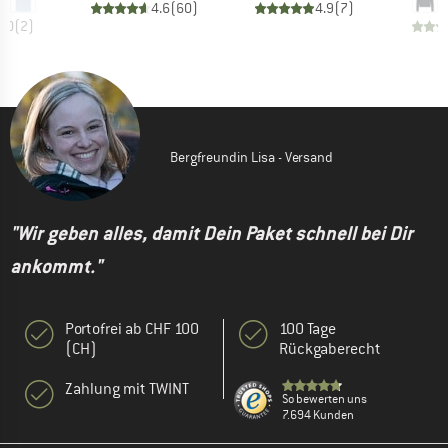
4.6
(
60
)
4.9
(
7
)
5.0
(
2
)
Bergfreundin Lisa - Versand
"Wir geben alles, damit Dein Paket schnell bei Dir
ankommt."
Portofrei ab CHF 100
100 Tage
(CH)
Rückgaberecht
Zahlung mit TWINT
So bewerten uns
7.694 Kunden