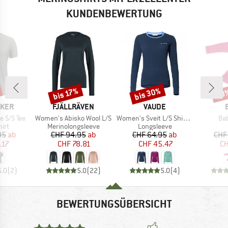
KUNDENBEWERTUNG
bis 30%
bis 17%
20
Rabatt
Rabatt
Raba
MARKE
MARKE
AKER
FJÄLLRÄVEN
VAUDE
Artikel
Artikel
Art
e S/S Tee
Women's Abisko Wool L/S
Women's Sveit L/S Shirt II
Bab
gruppe
Produktgruppe
Produktgruppe
irt
Merinolongsleeve
Longsleeve
eis
duzierter Preis
Preis
reduzierter Preis
Preis
reduzierter Preis
95
ab
CHF 94.95
ab
CHF 64.95
ab
CHF
.17
CHF 78.81
CHF 45.47
CH
5.0
(
2
)
5.0
(
22
)
5.0
(
4
)
BEWERTUNGSÜBERSICHT