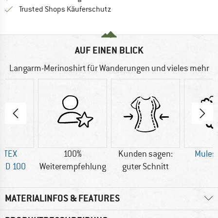
Finde alle Infos hier!
Trusted Shops Käuferschutz
AUF EINEN BLICK
Langarm-Merinoshirt für Wanderungen und vieles mehr
-TEX
100%
Kunden sagen:
Mulesi
RD 100
Weiterempfehlung
guter Schnitt
MATERIALINFOS & FEATURES