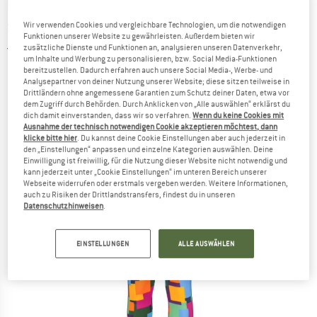
DIDRIKSONS
-
Kid's Jadis PR Set 3 -
Skiunterwäsche
Wir verwenden Cookies und vergleichbare Technologien, um die notwendigen
Funktionen unserer Website zu gewährleisten. Außerdem bieten wir
zusätzliche Dienste und Funktionen an, analysieren unseren Datenverkehr,
5,0
(1)
um Inhalte und Werbung zu personalisieren, bzw. Social Media-Funktionen
bereitzustellen. Dadurch erfahren auch unsere Social Media-, Werbe- und
Analysepartner von deiner Nutzung unserer Website; diese sitzen teilweise in
Drittländern ohne angemessene Garantien zum Schutz deiner Daten, etwa vor
dem Zugriff durch Behörden. Durch Anklicken von „Alle auswählen“ erklärst du
dich damit einverstanden, dass wir so verfahren.
Wenn du keine Cookies mit
Ausnahme der technisch notwendigen Cookie akzeptieren möchtest, dann
klicke bitte hier
. Du kannst deine Cookie Einstellungen aber auch jederzeit in
den „Einstellungen“ anpassen und einzelne Kategorien auswählen. Deine
Einwilligung ist freiwillig, für die Nutzung dieser Website nicht notwendig und
kann jederzeit unter „Cookie Einstellungen“ im unteren Bereich unserer
Webseite widerrufen oder erstmals vergeben werden. Weitere Informationen,
auch zu Risiken der Drittlandstransfers, findest du in unseren
Datenschutzhinweisen
.
EINSTELLUNGEN
ALLE AUSWÄHLEN