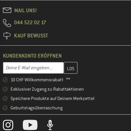
MAIL UNS!
044 522 02 17
KAUF BEWUSST
KUNDENKONTO ERÖFFNEN
Gib hier deine E-Mail-Adresse ein und erstelle im nächsten Schri
E-Mail-Adresse
10 CHF Willkommensrabatt **
Exklusiver Zugang zu Rabattaktionen
Speichere Produkte auf Deinem Merkzettel
Geburtstagsüberraschung