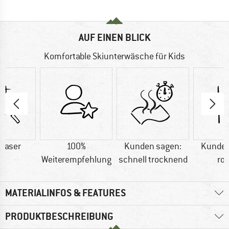
AUF EINEN BLICK
Komfortable Skiunterwäsche für Kids
faser
100%
Kunden sagen:
Kunden
Weiterempfehlung
schnell trocknend
ro
MATERIALINFOS & FEATURES
PRODUKTBESCHREIBUNG