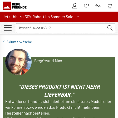
Zum Kundenkonto
Zum 
Zum Merkzettel.
Zum Produk
Jetzt bis zu 50% Rabatt im Sommer Sale
Jetzt bis zu 50% Rabatt im Sommer Sale »
Skiunterwäsche
Bergfreund Max
"DIESES PRODUKT IST NICHT MEHR
LIEFERBAR."
Entweder es handelt sich hierbei um ein älteres Modell oder
wir können bzw. werden das Produkt nicht mehr beim
Hersteller nachbestellen.