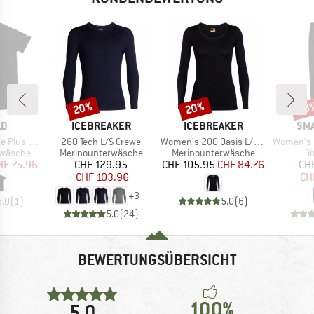
20%
20%
20
Rabatt
Rabatt
Raba
E
MARKE
MARKE
MA
LD
ICEBREAKER
ICEBREAKER
SM
Artikel
Artikel
Artikel
 200 T-Shirt
260 Tech L/S Crewe
Women's 200 Oasis L/S Scoop
Women's Merino 2
ppe
Produktgruppe
Produktgruppe
P
rwäsche
Merinounterwäsche
Merinounterwäsche
Y
eis
duzierter Preis
Preis
reduzierter Preis
Preis
reduzierter Preis
HF 75.96
CHF 129.95
CHF 105.95
CHF 84.76
CH
CHF 103.96
CH
+
3
5.0
(
1
)
5.0
(
6
)
5.0
(
24
)
BEWERTUNGSÜBERSICHT
100%
5,0