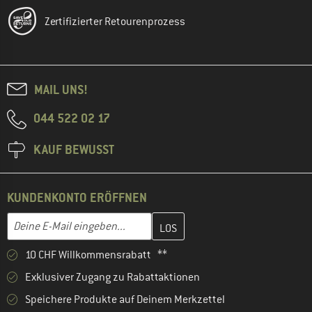
Zertifizierter Retourenprozess
MAIL UNS!
044 522 02 17
KAUF BEWUSST
KUNDENKONTO ERÖFFNEN
Gib hier deine E-Mail-Adresse ein und erstelle im nächsten Schri
E-Mail-Adresse
10 CHF Willkommensrabatt **
Exklusiver Zugang zu Rabattaktionen
Speichere Produkte auf Deinem Merkzettel