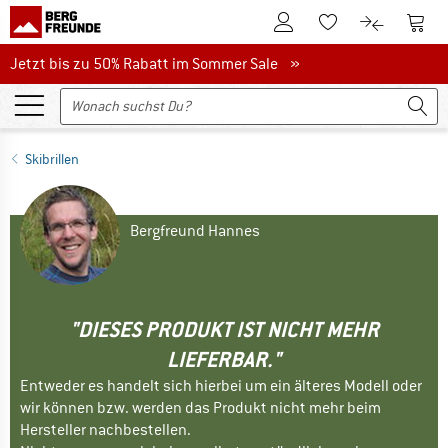
Zum Kundenkonto
Zum 
Zum Merkzettel.
Zum Produk
Jetzt bis zu 50% Rabatt im Sommer Sale
Jetzt bis zu 50% Rabatt im Sommer Sale »
Skibrillen
Bergfreund Hannes
"DIESES PRODUKT IST NICHT MEHR
LIEFERBAR."
Entweder es handelt sich hierbei um ein älteres Modell oder
wir können bzw. werden das Produkt nicht mehr beim
Hersteller nachbestellen.