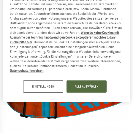
DYNAFIT
-
TLT Evo Goggle S2 - Skibrille
zusätzliche Dienste und Funktionen an, analysieren unseren Datenverkehr,
um Inhalte und Werbung zu personalisieren, bzw. Social Media-Funktionen
5,0
(1)
bereitzustellen. Dadurch erfahren auch unsere Social Media-, Werbe- und
Analysepartner von deiner Nutzung unserer Website; diese sitzen teilweise in
Drittländern ohne angemessene Garantien zum Schutz deiner Daten, etwa vor
dem Zugriff durch Behörden. Durch Anklicken von „Alle auswählen“ erklärst du
dich damit einverstanden, dass wir so verfahren.
Wenn du keine Cookies mit
Ausnahme der technisch notwendigen Cookie akzeptieren möchtest, dann
klicke bitte hier
. Du kannst deine Cookie Einstellungen aber auch jederzeit in
den „Einstellungen“ anpassen und einzelne Kategorien auswählen. Deine
Einwilligung ist freiwillig, für die Nutzung dieser Website nicht notwendig und
kann jederzeit unter „Cookie Einstellungen“ im unteren Bereich unserer
Webseite widerrufen oder erstmals vergeben werden. Weitere Informationen,
auch zu Risiken der Drittlandstransfers, findest du in unseren
Datenschutzhinweisen
.
EINSTELLUNGEN
ALLE AUSWÄHLEN