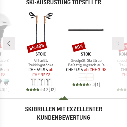
SKI-AUSRÜSTUNG TOPSELLER
bis 40%
60%
25
Rabatt
Rabatt
Raba
E
MARKE
MARKE
MAR
T
STOIC
STOIC
KOM
Artikel
Artikel
Artikel
ase 2
AllTrailSt.
SvedjeSt. Ski Strap
Speed 
ktgruppe
Produktgruppe
Produktgruppe
Prod
lm
Trekkingstöcke
Befestigungsschlaufe
Trek
eis
duzierter Preis
Preis
reduzierter Preis
Preis
reduzierter Preis
95
ab
CHF 59.95
ab
CHF 9.95
ab
CHF 3.98
CH
.67
CHF 37.77
CH
5.0
(
1
)
5.0
(
1
)
4.2
(
12
)
SKIBRILLEN MIT EXZELLENTER
KUNDENBEWERTUNG