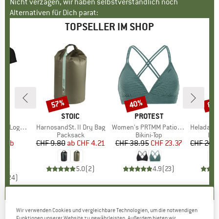
Nicht verzagen, wir haben selbstverständlich noch
Alternativen für Dich parat:
TOPSELLER IM SHOP
57%
40%
80
Rabatt
Rabatt
Raba
E
OX
MARKE
STOIC
MARKE
PROTEST
o T-Shirt
Artikel
HarnosandSt. II Dry Bag
Artikel
Women's PRTMM Patio Triangle
Artikel
HeladagenSt. Insulated
gruppe
irt
Produktgruppe
Packsack
Produktgruppe
Bikini-Top
Pro
Isol
95
eis
duzierter Preis
ab
CHF 9.80
ab
Preis
reduzierter Preis
CHF 4.21
CHF 38.95
Preis
reduzierter Preis
CHF 23.37
CHF 24.
.97
5.0
(
2
)
4.9
(
23
)
.7
(
24
)
Wir verwenden Cookies und vergleichbare Technologien, um die notwendigen
Funktionen unserer Website zu gewährleisten. Außerdem bieten wir