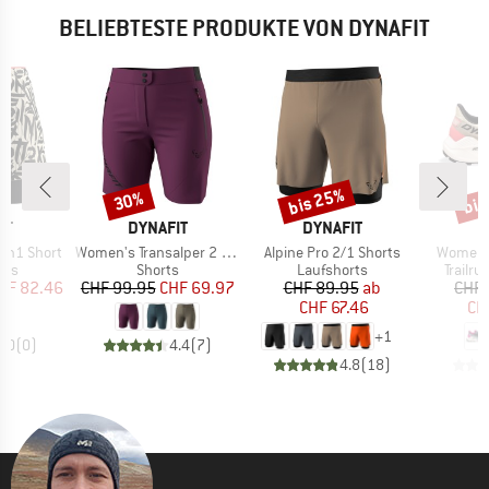
BELIEBTESTE PRODUKTE VON DYNAFIT
bis 25%
bis
30%
Rabatt
Rabatt
Raba
E
MARKE
MARKE
M
IT
DYNAFIT
DYNAFIT
D
Artikel
Artikel
Artikel
2In1 Short
Women's Transalper 2 Light DST Shorts
Alpine Pro 2/1 Shorts
Women's
gruppe
Produktgruppe
Produktgruppe
Produk
rts
Shorts
Laufshorts
Trailr
eis
duzierter Preis
Preis
reduzierter Preis
Preis
reduzierter Preis
HF 82.46
CHF 99.95
CHF 69.97
CHF 89.95
ab
CHF 
CHF 67.46
CH
+
1
0.0
(
0
)
4.4
(
7
)
4.8
(
18
)