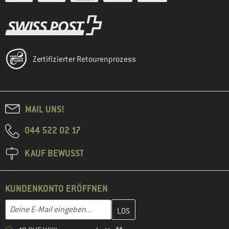
Zertifizierter Retourenprozess
MAIL UNS!
044 522 02 17
KAUF BEWUSST
KUNDENKONTO ERÖFFNEN
Gib hier deine E-Mail-Adresse ein und erstelle im nächsten Schri
E-Mail-Adresse