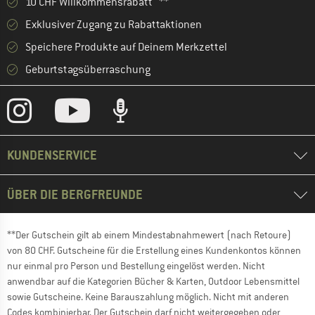
10 CHF Willkommensrabatt **
Exklusiver Zugang zu Rabattaktionen
Speichere Produkte auf Deinem Merkzettel
Geburtstagsüberraschung
KUNDENSERVICE
ÜBER DIE BERGFREUNDE
**Der Gutschein gilt ab einem Mindestabnahmewert (nach Retoure)
von 80 CHF. Gutscheine für die Erstellung eines Kundenkontos können
nur einmal pro Person und Bestellung eingelöst werden. Nicht
anwendbar auf die Kategorien Bücher & Karten, Outdoor Lebensmittel
sowie Gutscheine. Keine Barauszahlung möglich. Nicht mit anderen
Codes kombinierbar. Der Gutschein darf nicht weitergegeben oder