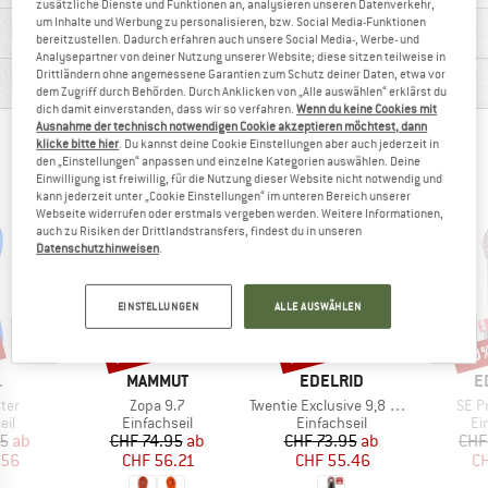
zusätzliche Dienste und Funktionen an, analysieren unseren Datenverkehr,
um Inhalte und Werbung zu personalisieren, bzw. Social Media-Funktionen
MATERIALINFOS & FEATURES
bereitzustellen. Dadurch erfahren auch unsere Social Media-, Werbe- und
Analysepartner von deiner Nutzung unserer Website; diese sitzen teilweise in
Drittländern ohne angemessene Garantien zum Schutz deiner Daten, etwa vor
PRODUKTBESCHREIBUNG
dem Zugriff durch Behörden. Durch Anklicken von „Alle auswählen“ erklärst du
dich damit einverstanden, dass wir so verfahren.
Wenn du keine Cookies mit
Ausnahme der technisch notwendigen Cookie akzeptieren möchtest, dann
ANDERE BERGFREUNDE SCHAUTEN SICH AUCH
klicke bitte hier
. Du kannst deine Cookie Einstellungen aber auch jederzeit in
den „Einstellungen“ anpassen und einzelne Kategorien auswählen. Deine
AN
Einwilligung ist freiwillig, für die Nutzung dieser Website nicht notwendig und
kann jederzeit unter „Cookie Einstellungen“ im unteren Bereich unserer
Webseite widerrufen oder erstmals vergeben werden. Weitere Informationen,
auch zu Risiken der Drittlandstransfers, findest du in unseren
Datenschutzhinweisen
.
EINSTELLUNGEN
ALLE AUSWÄHLEN
25%
25%
30
Rabatt
Rabatt
Raba
KE
MARKE
MARKE
M
L
MAMMUT
EDELRID
E
Artikel
Artikel
Artik
ter
Zopa 9.7
Twentie Exclusive 9,8 mm
SE P
tgruppe
Produktgruppe
Produktgruppe
Pr
eil
Einfachseil
Einfachseil
Ei
eis
duzierter Preis
Preis
reduzierter Preis
Preis
reduzierter Preis
95
ab
CHF 74.95
ab
CHF 73.95
ab
CHF
.56
CHF 56.21
CHF 55.46
CH