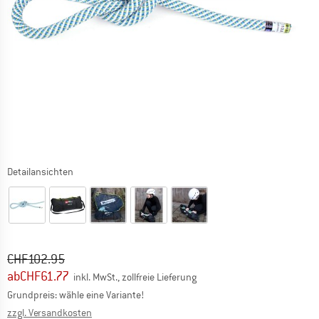
Detailansichten
Ursprünglicher Preis :
Preis:
CHF
102.95
ab
CHF
61.77
inkl. MwSt., zollfreie Lieferung
Grundpreis: wähle eine Variante!
Informationen zu den Versandkosten. Öffnet sich in ei
zzgl. Versandkosten