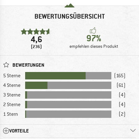
BEWERTUNGSÜBERSICHT
97%
4,6
(236)
empfehlen dieses Produkt
BEWERTUNGEN
5 Sterne
(165)
4 Sterne
(61)
3 Sterne
(4)
2 Sterne
(4)
1 Stern
(2)
VORTEILE