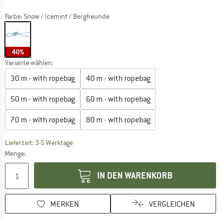
Farbe:
Snow / Icemint / Bergfreunde
40%
Variante wählen:
30 m - with ropebag
40 m - with ropebag
50 m - with ropebag
60 m - with ropebag
70 m - with ropebag
80 m - with ropebag
Der Link öffnet sich in einer Infobox und beinhaltet
Lieferzeit: 3-5 Werktage
Menge:
IN DEN WARENKORB
MERKEN
VERGLEICHEN