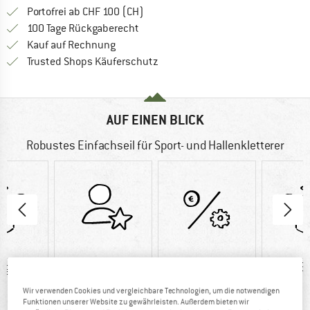
Finde mehr Informationen zu den Ver
Portofrei ab CHF 100 (CH)
Gehe hier zu den Rückgabe-Richtlinie
100 Tage Rückgaberecht
Finde die Zahlungs-Infos hier! Öffnet sich 
Kauf auf Rechnung
Finde alle Infos hier!
Trusted Shops Käuferschutz
AUF EINEN BLICK
Robustes Einfachseil für Sport- und Hallenkletterer
 g
97%
Kunden sagen:
6
Weiterempfehlung
Preis/Leistung
Wir verwenden Cookies und vergleichbare Technologien, um die notwendigen
Funktionen unserer Website zu gewährleisten. Außerdem bieten wir