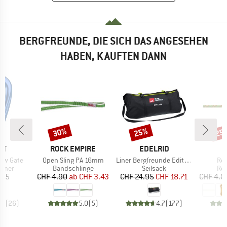
BERGFREUNDE, DIE SICH DAS ANGESEHEN
HABEN, KAUFTEN DANN
30%
25%
25
Rabatt
Rabatt
Raba
E
MARKE
MARKE
UT
ROCK EMPIRE
EDELRID
Artikel
Artikel
Arti
rew Gate
Open Sling PA 16mm
Liner Bergfreunde Edition
Re
ruppe
Produktgruppe
Produktgruppe
Pro
biner
Bandschlinge
Seilsack
Re
eis
Preis
reduzierter Preis
Preis
reduzierter Preis
.25
CHF 4.90
ab
CHF 3.43
CHF 24.95
CHF 18.71
CHF 4.8
.0
(
26
)
5.0
(
5
)
4.7
(
177
)