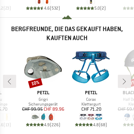
.2
(
23
)
4.6
(
532
)
5.0
(
2
)
BERGFREUNDE, DIE DAS GEKAUFT HABEN,
KAUFTEN AUCH
10%
10
Rabatt
Raba
E
MARKE
MARKE
MARK
L
PETZL
PETZL
BLAC
Artikel
Artikel
Artikel
u
Grigri
Corax
Half 
ruppe
Produktgruppe
Produktgruppe
Pr
inge
Sicherungsgerät
Klettergurt
Kl
eis
Preis
reduzierter Preis
Preis
5.70
CHF 99.95
CHF 89.96
CHF 71.20
CHF 59.
.6
(
13
)
4.9
(
226
)
4.8
(
68
)