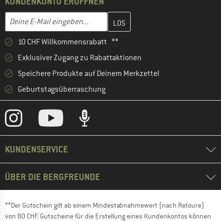
KUNDENKONTO ERÖFFNEN
Gib hier deine E-Mail-Adresse ein und erstelle im nächsten Schri
E-Mail-Adresse
10 CHF Willkommensrabatt **
Exklusiver Zugang zu Rabattaktionen
Speichere Produkte auf Deinem Merkzettel
Geburtstagsüberraschung
KUNDENSERVICE
ÜBER DIE BERGFREUNDE
**Der Gutschein gilt ab einem Mindestabnahmewert (nach Retoure)
von 80 CHF. Gutscheine für die Erstellung eines Kundenkontos können