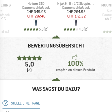
Artikel
Artikel
Helium 250
NijakSt. II +1°C Sleeping Bag
EERING
MOUNT
Produktgruppe
Produktgruppe
Daunenschlafsack
Daunenschlafsack
Arti
te
Su
Preis
reduzierter Preis
Preis
reduzierter Preis
CHF 349.95
CHF 264.95
ppe
Produ
afsack
Daune
CHF 297.46
CHF 172.22
eis
2.95
ab
C
5.0
(
2
)
4.0
(
2
)
.0
(
14
)
BEWERTUNGSÜBERSICHT
100%
5,0
(2)
empfehlen dieses Produkt
WAS SAGST DU DAZU?
STELLE EINE FRAGE