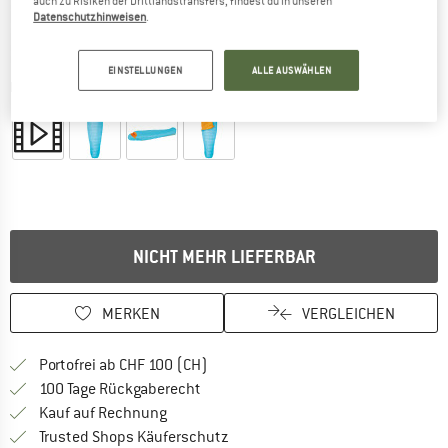
auch zu Risiken der Drittlandstransfers, findest du in unseren
Datenschutzhinweisen
.
EINSTELLUNGEN
ALLE AUSWÄHLEN
Detailansichten
NICHT MEHR LIEFERBAR
MERKEN
VERGLEICHEN
Finde mehr Informationen zu den Ver
Portofrei ab CHF 100 (CH)
Gehe hier zu den Rückgabe-Richtlinie
100 Tage Rückgaberecht
Finde die Zahlungs-Infos hier! Öffnet sich 
Kauf auf Rechnung
Finde alle Infos hier!
Trusted Shops Käuferschutz