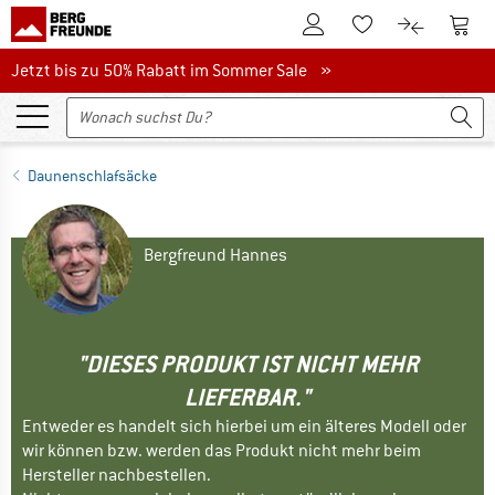
Zum Kundenkonto
Zum 
Zum Merkzettel.
Zum Produk
Jetzt bis zu 50% Rabatt im Sommer Sale
Jetzt bis zu 50% Rabatt im Sommer Sale »
Daunenschlafsäcke
Bergfreund Hannes
"DIESES PRODUKT IST NICHT MEHR
LIEFERBAR."
Entweder es handelt sich hierbei um ein älteres Modell oder
wir können bzw. werden das Produkt nicht mehr beim
Hersteller nachbestellen.