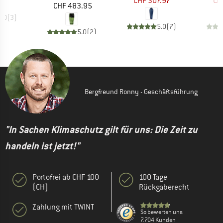
CHF 307.97
CH
Preis
CHF 483.95
5.0
(
3
)
5.0
(
7
)
5.0
(
2
)
Bergfreund Ronny - Geschäftsführung
"In Sachen Klimaschutz gilt für uns: Die Zeit zu
handeln ist jetzt!"
Portofrei ab CHF 100
100 Tage
(CH)
Rückgaberecht
Zahlung mit TWINT
So bewerten uns
7.704 Kunden