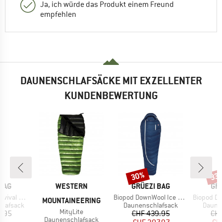
Ja, ich würde das Produkt einem Freund
empfehlen
DAUNENSCHLAFSÄCKE MIT EXZELLENTER
KUNDENBEWERTUNG
30%
33
Rabatt
Raba
MARKE
MARKE
MA
BAG
WESTERN
GRÜEZI BAG
GR
Artikel
Artikel
 XXL Wide
Biopod DownWool Ice 185
Biopod Dow
MOUNTAINEERING
pe
Produktgruppe
Produ
hlafsack
Daunenschlafsack
Daune
Artikel
MityLite
eis
Preis
reduzierter Preis
9.95
CHF 439.95
CH
Produktgruppe
Daunenschlafsack