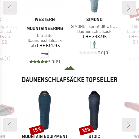
20
Raba
KE
MARKE
MARKE
M
C
WESTERN
SIMOND
M
Artikel
Arti
 Sleeping Bag
SIMOND - Sprint Ultra Light 0° Down
Hib
MOUNTAINEERING
ppe
Produktgruppe
Produ
afsack
Daunenschlafsack
Daune
Artikel
UltraLite
eis
duzierter Preis
Preis
95
ab
CHF 343.95
CHF 
Produktgruppe
Daunenschlafsack
0.62
CH
Preis
ab
CHF 614.95
0.0
(
0
)
5.0
(
1
)
5.0
(
6
)
DAUNENSCHLAFSÄCKE TOPSELLER
15%
35%
Rabatt
Rabatt
MARKE
MARKE
M
RN
MOUNTAIN EQUIPMENT
STOIC
W