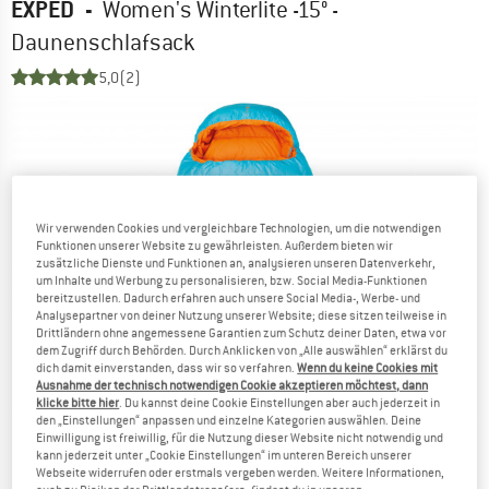
EXPED
-
Women's Winterlite -15° -
Daunenschlafsack
5,0
(2)
Wir verwenden Cookies und vergleichbare Technologien, um die notwendigen
Funktionen unserer Website zu gewährleisten. Außerdem bieten wir
zusätzliche Dienste und Funktionen an, analysieren unseren Datenverkehr,
um Inhalte und Werbung zu personalisieren, bzw. Social Media-Funktionen
bereitzustellen. Dadurch erfahren auch unsere Social Media-, Werbe- und
Analysepartner von deiner Nutzung unserer Website; diese sitzen teilweise in
Drittländern ohne angemessene Garantien zum Schutz deiner Daten, etwa vor
dem Zugriff durch Behörden. Durch Anklicken von „Alle auswählen“ erklärst du
dich damit einverstanden, dass wir so verfahren.
Wenn du keine Cookies mit
Ausnahme der technisch notwendigen Cookie akzeptieren möchtest, dann
klicke bitte hier
. Du kannst deine Cookie Einstellungen aber auch jederzeit in
den „Einstellungen“ anpassen und einzelne Kategorien auswählen. Deine
Einwilligung ist freiwillig, für die Nutzung dieser Website nicht notwendig und
kann jederzeit unter „Cookie Einstellungen“ im unteren Bereich unserer
Webseite widerrufen oder erstmals vergeben werden. Weitere Informationen,