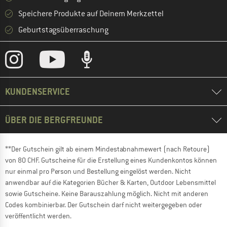
Speichere Produkte auf Deinem Merkzettel
Geburtstagsüberraschung
KUNDENSERVICE
ÜBER DIE BERGFREUNDE
**Der Gutschein gilt ab einem Mindestabnahmewert (nach Retoure)
von 80 CHF. Gutscheine für die Erstellung eines Kundenkontos können
nur einmal pro Person und Bestellung eingelöst werden. Nicht
anwendbar auf die Kategorien Bücher & Karten, Outdoor Lebensmittel
sowie Gutscheine. Keine Barauszahlung möglich. Nicht mit anderen
Codes kombinierbar. Der Gutschein darf nicht weitergegeben oder
veröffentlicht werden.