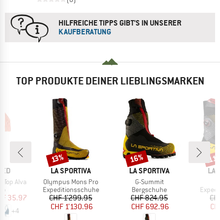
HILFREICHE TIPPS GIBT'S IN UNSERER
KAUFBERATUNG
TOP PRODUKTE DEINER LIEBLINGSMARKEN
16%
11
Rabatt
Rabatt
Raba
13%
MARKE
MARKE
MA
TED
LA SPORTIVA
LA SPORTIVA
LA 
Artikel
Artikel
 Top Alva
Olympus Mons Pro
G-Summit
tgruppe
Produktgruppe
Produktgruppe
Produk
Top
Expeditionsschuhe
Bergschuhe
Expedi
eis
duzierter Preis
Preis
reduzierter Preis
Preis
reduzierter Preis
HF 35.97
CHF 1’299.95
CHF 824.95
CH
CHF 1’130.96
CHF 692.96
CH
+
4