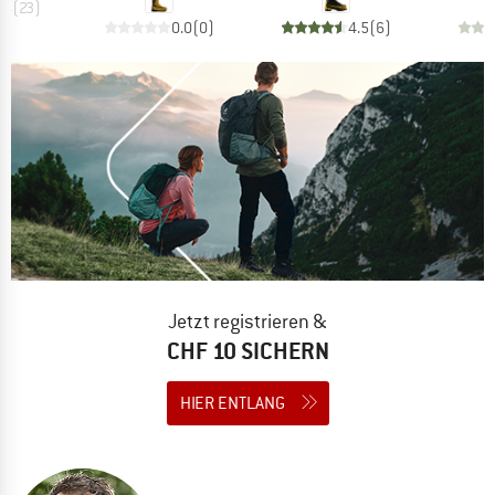
.6
(
23
)
0.0
(
0
)
4.5
(
6
)
Jetzt registrieren &
CHF 10 SICHERN
HIER ENTLANG