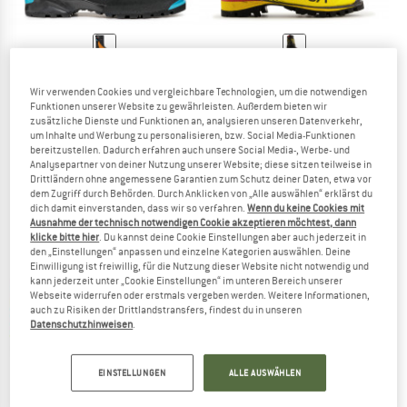
SCARPA
LA SPORTIVA
Phantom 6000
G2 Evo
Wir verwenden Cookies und vergleichbare Technologien, um die notwendigen
Expeditionsschuhe
Expeditionsschuhe
Funktionen unserer Website zu gewährleisten. Außerdem bieten wir
zusätzliche Dienste und Funktionen an, analysieren unseren Datenverkehr,
ab CHF 804.39
CHF 924.95
CHF 739.96
um Inhalte und Werbung zu personalisieren, bzw. Social Media-Funktionen
4,5
(2)
4,8
(5)
bereitzustellen. Dadurch erfahren auch unsere Social Media-, Werbe- und
Analysepartner von deiner Nutzung unserer Website; diese sitzen teilweise in
Drittländern ohne angemessene Garantien zum Schutz deiner Daten, etwa vor
dem Zugriff durch Behörden. Durch Anklicken von „Alle auswählen“ erklärst du
dich damit einverstanden, dass wir so verfahren.
Wenn du keine Cookies mit
Ausnahme der technisch notwendigen Cookie akzeptieren möchtest, dann
klicke bitte hier
. Du kannst deine Cookie Einstellungen aber auch jederzeit in
den „Einstellungen“ anpassen und einzelne Kategorien auswählen. Deine
Einwilligung ist freiwillig, für die Nutzung dieser Website nicht notwendig und
kann jederzeit unter „Cookie Einstellungen“ im unteren Bereich unserer
Webseite widerrufen oder erstmals vergeben werden. Weitere Informationen,
auch zu Risiken der Drittlandstransfers, findest du in unseren
Datenschutzhinweisen
.
EINSTELLUNGEN
ALLE AUSWÄHLEN
SCARPA
THE NORTH FACE