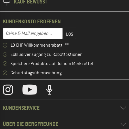
KAUF BEWUSST
KUNDENKONTO ERÖFFNEN
Gib hier deine E-Mail-Adresse ein und erstelle im nächsten Schri
E-Mail-Adresse
10 CHF Willkommensrabatt **
Exklusiver Zugang zu Rabattaktionen
Speichere Produkte auf Deinem Merkzettel
Geburtstagsüberraschung
KUNDENSERVICE
ÜBER DIE BERGFREUNDE