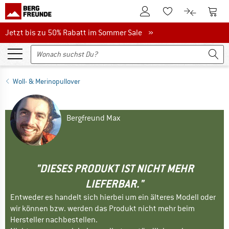
Zum Kundenkonto
Zum 
Zum Merkzettel.
Zum Produk
Jetzt bis zu 50% Rabatt im Sommer Sale
Jetzt bis zu 50% Rabatt im Sommer Sale »
Woll- & Merinopullover
Bergfreund Max
"DIESES PRODUKT IST NICHT MEHR
LIEFERBAR."
Entweder es handelt sich hierbei um ein älteres Modell oder
wir können bzw. werden das Produkt nicht mehr beim
Hersteller nachbestellen.