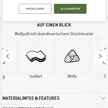
Finde alle Infos hier!
Trusted Shops Käuferschutz
EINSTELLUNGEN
ALLE AUSWÄHLEN
AUF EINEN BLICK
Wollpulli mit skandinavischem Strickmuster
5 g
Isoliert
Wolle
34
MATERIALINFOS & FEATURES