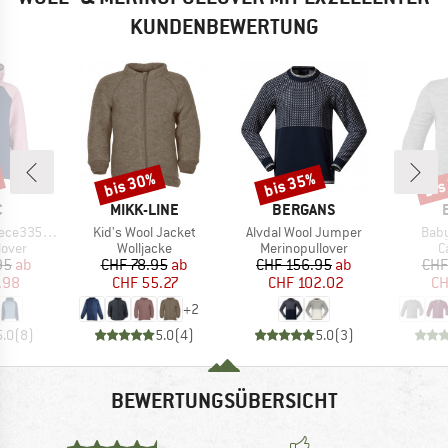
KUNDENBEWERTUNG
bis 30%
bis 35%
bis
Rabatt
Rabatt
Raba
KE
MARKE
MARKE
C
MIKK-LINE
BERGANS
Artikel
Artikel
Artik
St. Zip Hoody
Kid's Wool Jacket
Alvdal Wool Jumper
Baby
ruppe
Produktgruppe
Produktgruppe
P
lover
Wolljacke
Merinopullover
C
eis
duzierter Preis
Preis
reduzierter Preis
Preis
reduzierter Preis
95
ab
CHF 78.95
ab
CHF 156.95
ab
CHF
.98
CHF 55.27
CHF 102.02
CH
+
2
5.0
(
8
)
5.0
(
4
)
5.0
(
3
)
BEWERTUNGSÜBERSICHT