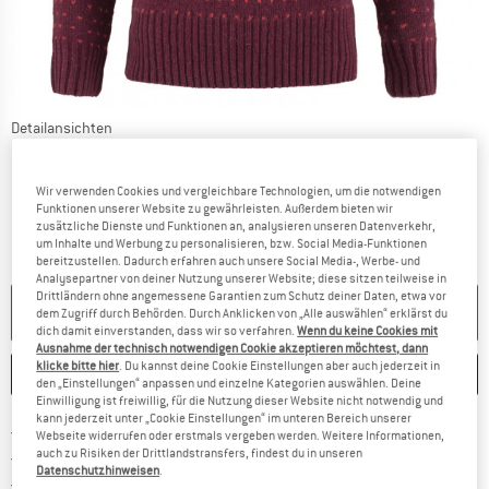
Detailansichten
Wir verwenden Cookies und vergleichbare Technologien, um die notwendigen
Funktionen unserer Website zu gewährleisten. Außerdem bieten wir
zusätzliche Dienste und Funktionen an, analysieren unseren Datenverkehr,
um Inhalte und Werbung zu personalisieren, bzw. Social Media-Funktionen
bereitzustellen. Dadurch erfahren auch unsere Social Media-, Werbe- und
Analysepartner von deiner Nutzung unserer Website; diese sitzen teilweise in
Drittländern ohne angemessene Garantien zum Schutz deiner Daten, etwa vor
NICHT MEHR LIEFERBAR
dem Zugriff durch Behörden. Durch Anklicken von „Alle auswählen“ erklärst du
dich damit einverstanden, dass wir so verfahren.
Wenn du keine Cookies mit
Ausnahme der technisch notwendigen Cookie akzeptieren möchtest, dann
klicke bitte hier
. Du kannst deine Cookie Einstellungen aber auch jederzeit in
MERKEN
VERGLEICHEN
den „Einstellungen“ anpassen und einzelne Kategorien auswählen. Deine
Einwilligung ist freiwillig, für die Nutzung dieser Website nicht notwendig und
kann jederzeit unter „Cookie Einstellungen“ im unteren Bereich unserer
Finde mehr Informationen zu den Ver
Portofrei ab CHF 100 (CH)
Webseite widerrufen oder erstmals vergeben werden. Weitere Informationen,
auch zu Risiken der Drittlandstransfers, findest du in unseren
Gehe hier zu den Rückgabe-Richtlinie
100 Tage Rückgaberecht
Datenschutzhinweisen
.
Finde die Zahlungs-Infos hier! Öffnet sich 
Kauf auf Rechnung