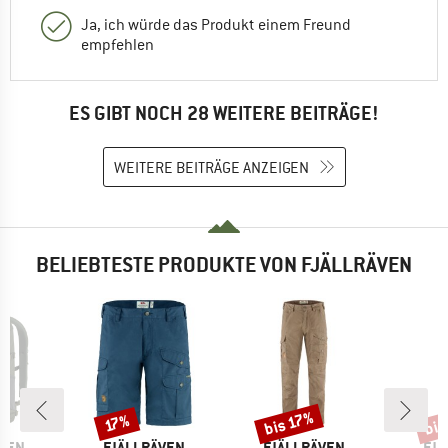
Ja, ich würde das Produkt einem Freund
empfehlen
ES GIBT NOCH 28 WEITERE BEITRÄGE!
WEITERE BEITRÄGE ANZEIGEN
BELIEBTESTE PRODUKTE VON FJÄLLRÄVEN
bis 17%
bis
Rabatt
Rabatt
Raba
17%
MARKE
MARKE
MA
ÄVEN
FJÄLLRÄVEN
FJÄLLRÄVEN
FJÄ