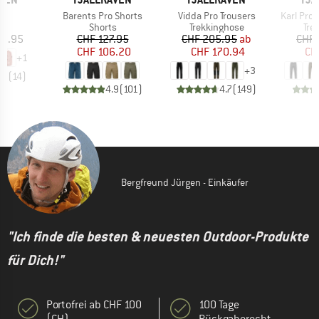
Artikel
Artikel
Artikel
28
Barents Pro Shorts
Vidda Pro Trousers
Karl Pro 
tgruppe
Produktgruppe
Produktgruppe
Pro
ck
Shorts
Trekkinghose
Tre
eis
Preis
reduzierter Preis
Preis
reduzierter Preis
13.95
CHF 127.95
CHF 205.95
ab
CHF 
CHF 106.20
CHF 170.94
CH
+
1
+
3
.9
(
14
)
4.9
(
101
)
4.7
(
149
)
Bergfreund Jürgen - Einkäufer
"Ich finde die besten & neuesten Outdoor-Produkte
für Dich!"
Portofrei ab CHF 100
100 Tage