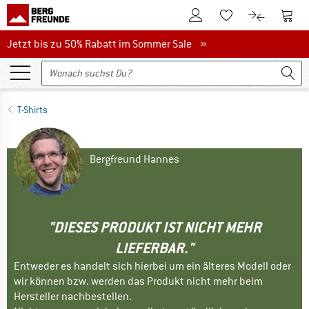
Zum Kundenkonto
Zum 
Zum Merkzettel.
Zum Produk
Jetzt bis zu 50% Rabatt im Sommer Sale
Jetzt bis zu 50% Rabatt im Sommer Sale »
T-Shirts
Bergfreund Hannes
"DIESES PRODUKT IST NICHT MEHR
LIEFERBAR."
Entweder es handelt sich hierbei um ein älteres Modell oder
wir können bzw. werden das Produkt nicht mehr beim
Hersteller nachbestellen.