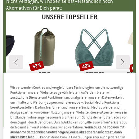
Nicht verzagen, wir haben selbstverständlich noch
Alternativen für Dich parat:
UNSERE TOPSELLER
bis
57%
40%
Rabatt
Rabatt
Raba
KE
C
MARKE
STOIC
MARKE
PROTEST
MARK
THE 
enSt. Brief
Artikel
HarnosandSt. II Dry Bag
Artikel
Women's PRTMM Patio Triangle
Artikel
Evolution Simpl
ppe
rwäsche
Produktgruppe
Packsack
Produktgruppe
Bikini-Top
Wir verwenden Cookies und vergleichbare Technologien, um die notwendigen
95
eis
duzierter Preis
ab
CHF 9.80
ab
Preis
reduzierter Preis
CHF 4.21
CHF 38.95
Preis
reduzierter Preis
CHF 23.37
CHF
Funktionen unserer Website zu gewährleisten. Außerdem bieten wir
.77
CH
zusätzliche Dienste und Funktionen an, analysieren unseren Datenverkehr,
um Inhalte und Werbung zu personalisieren, bzw. Social Media-Funktionen
+
3
5.0
(
2
)
4.9
(
23
)
bereitzustellen. Dadurch erfahren auch unsere Social Media-, Werbe- und
.8
(
44
)
Analysepartner von deiner Nutzung unserer Website; diese sitzen teilweise in
Drittländern ohne angemessene Garantien zum Schutz deiner Daten, etwa vor
dem Zugriff durch Behörden. Durch Anklicken von „Alle auswählen“ erklärst du
dich damit einverstanden, dass wir so verfahren.
Wenn du keine Cookies mit
Ausnahme der technisch notwendigen Cookie akzeptieren möchtest, dann
klicke bitte hier
. Du kannst deine Cookie Einstellungen aber auch jederzeit in