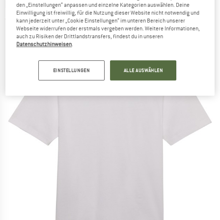
FOX RACING
-
Wordmark OV S/S Tee - T-Shirt
den „Einstellungen“ anpassen und einzelne Kategorien auswählen. Deine
Einwilligung ist freiwillig, für die Nutzung dieser Website nicht notwendig und
(0)
kann jederzeit unter „Cookie Einstellungen“ im unteren Bereich unserer
Webseite widerrufen oder erstmals vergeben werden. Weitere Informationen,
auch zu Risiken der Drittlandstransfers, findest du in unseren
Datenschutzhinweisen
.
EINSTELLUNGEN
ALLE AUSWÄHLEN