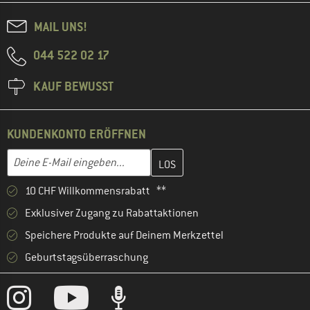
MAIL UNS!
044 522 02 17
KAUF BEWUSST
KUNDENKONTO ERÖFFNEN
Gib hier deine E-Mail-Adresse ein und erstelle im nächsten Schri
E-Mail-Adresse
10 CHF Willkommensrabatt **
Exklusiver Zugang zu Rabattaktionen
Speichere Produkte auf Deinem Merkzettel
Geburtstagsüberraschung