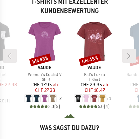
T-SHIRTS MIT EXZELLENTER
KUNDENBEWERTUNG
bis 43%
bis 45%
bis
Rabatt
Rabatt
Raba
MARKE
MARKE
ID
VAUDE
VAUDE
Artikel
Artikel
Artikel
hirt
Women's Cyclist V
Kid's Lezza
Bambo
ktgruppe
Produktgruppe
Produktgruppe
t
T-Shirt
T-Shirt
eis
duzierter Preis
Preis
reduzierter Preis
Preis
reduzierter Preis
HF 22.48
CHF 47.95
ab
CHF 29.95
ab
CHF
CHF 27.33
CHF 16.47
CH
+
2
+
1
5.0
(
1
)
5.0
(
5
)
5.0
(
4
)
WAS SAGST DU DAZU?