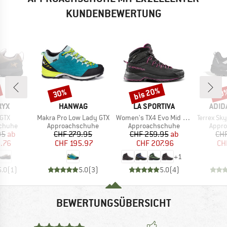
KUNDENBEWERTUNG
bis 20%
30%
20
Rabatt
Rabatt
Raba
MARKE
MARKE
MAR
RYX
HANWAG
LA SPORTIVA
ADID
Artikel
Artikel
Artikel
 GTX
Makra Pro Low Lady GTX
Women's TX4 Evo Mid GTX
Terrex Skyc
uppe
Produktgruppe
Produktgruppe
Produ
chuhe
Approachschuhe
Approachschuhe
Appr
eis
duzierter Preis
Preis
reduzierter Preis
Preis
reduzierter Preis
95
ab
CHF 279.95
CHF 259.95
ab
CH
2.76
CHF 195.97
CHF 207.96
CH
+
1
5.0
(
1
)
5.0
(
3
)
5.0
(
4
)
BEWERTUNGSÜBERSICHT