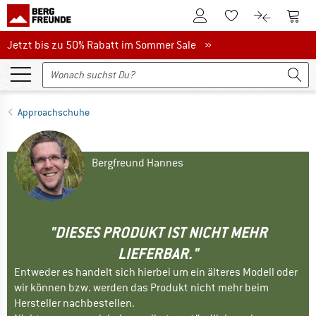
Zum Kundenkonto
Zum 
Zum Merkzettel.
Zum Produk
Jetzt bis zu 50% Rabatt im Sommer Sale
Jetzt bis zu 50% Rabatt im Sommer Sale »
Approachschuhe
Bergfreund Hannes
"DIESES PRODUKT IST NICHT MEHR
LIEFERBAR."
Entweder es handelt sich hierbei um ein älteres Modell oder
wir können bzw. werden das Produkt nicht mehr beim
Hersteller nachbestellen.