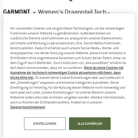
GARMONT
-
Women's Dragontail Tech -
Approachschuhe
Wir verwenden Cookies und vergleichbare Technologien, um die notwendigen
5,0
(2)
Funktionen unserer Website zu gewährleisten. Außerdem bieten wir
zusätzliche Dienste und Funktionen an, analysieren unseren Datenverkehr,
um Inhalte und Werbung zu personalisieren, bzw. Social Media-Funktionen
bereitzustellen. Dadurch erfahren auch unsere Social Media-, Werbe- und
Analysepartner von deiner Nutzung unserer Website; diese sitzen teilweise in
Drittländern ohne angemessene Garantien zum Schutz deiner Daten, etwa vor
dem Zugriff durch Behörden. Durch Anklicken von „Alle auswählen“ erklärst du
dich damit einverstanden, dass wir so verfahren.
Wenn du keine Cookies mit
Ausnahme der technisch notwendigen Cookie akzeptieren möchtest, dann
klicke bitte hier
. Du kannst deine Cookie Einstellungen aber auch jederzeit in
den „Einstellungen“ anpassen und einzelne Kategorien auswählen. Deine
Einwilligung ist freiwillig, für die Nutzung dieser Website nicht notwendig und
kann jederzeit unter „Cookie Einstellungen“ im unteren Bereich unserer
Webseite widerrufen oder erstmals vergeben werden. Weitere Informationen,
auch zu Risiken der Drittlandstransfers, findest du in unseren
Datenschutzhinweisen
.
EINSTELLUNGEN
ALLE AUSWÄHLEN