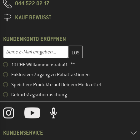
044 522 02 17
KAUF BEWUSST
KUNDENKONTO ERÖFFNEN
Gib hier deine E-Mail-Adresse ein und erstelle im nächsten Schri
E-Mail-Adresse
10 CHF Willkommensrabatt **
Exklusiver Zugang zu Rabattaktionen
Speichere Produkte auf Deinem Merkzettel
Geburtstagsüberraschung
KUNDENSERVICE