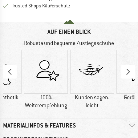
Finde alle Infos hier!
Trusted Shops Käuferschutz
AUF EINEN BLICK
Robuste und bequeme Zustiegsschuhe
ynthetik
100%
Kunden sagen:
Geröl
Weiterempfehlung
leicht
MATERIALINFOS & FEATURES