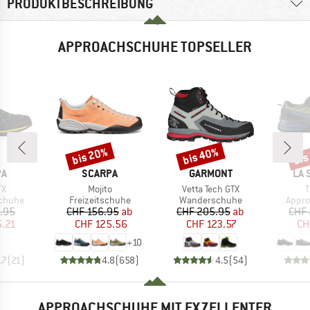
PRODUKTBESCHREIBUNG
APPROACHSCHUHE TOPSELLER
bis 20%
bis 40%
bis
Rabatt
Rabatt
Raba
E
MARKE
MARKE
MA
PA
SCARPA
GARMONT
LA 
Artikel
Artikel
A
TX
Mojito
Vetta Tech GTX
T
uppe
Produktgruppe
Produktgruppe
Produ
chuhe
Freizeitschuhe
Wanderschuhe
Appr
eis
duzierter Preis
Preis
reduzierter Preis
Preis
reduzierter Preis
.95
CHF 156.95
ab
CHF 205.95
ab
CHF 
5.21
CHF 125.56
CHF 123.57
CH
+
10
.7
(
21
)
4.8
(
658
)
4.5
(
54
)
APPROACHSCHUHE MIT EXZELLENTER