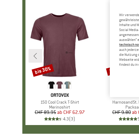
Wir verwende
gewährleiste
Inhalte und 
Social Media-
angemessene 
auswählen“ e
technisch no
auch jederzei
die Nutzung 
Webseite wid
findest du i
bis 30%
57%
Rabatt
Rabatt
MARKE
ORTOVOX
MAR
STOI
Artikel
150 Cool Crack T-Shirt
Artikel
HarnosandSt. I
Produktgruppe
Merinoshirt
Produk
Packsa
CHF 89.95
ab
Preis
reduzierter Preis
CHF 62.97
CHF 9.80
ab
Pr
re
4.3
(
3
)