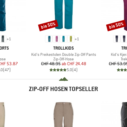
bis 50%
bis 50%
Rabatt
Rabatt
+
1
+
1
MARKE
MA
ORTS
TROLLKIDS
TR
l
Artikel
Artikel
Kid's Preikestolen Double Zip-Off Pants
Kid's Kjer
gruppe
Produktgruppe
Pro
Hose
Zip-Off-Hose
Tre
eis
duzierter Preis
Preis
reduzierter Preis
CHF 53.87
CHF 48.95
ab
CHF 24.48
CHF 53.9
.0
(
47
)
5.0
(
4
)
ZIP-OFF HOSEN TOPSELLER