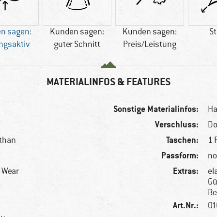
n sagen:
Kunden sagen:
Kunden sagen:
St
ngsaktiv
guter Schnitt
Preis/Leistung
MATERIALINFOS & FEATURES
Sonstige Materialinfos:
Ha
Verschluss:
Do
Taschen:
sthan
1 
Passform:
no
Extras:
r Wear
el
Gü
Be
Art.Nr.:
01