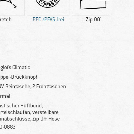
retch
PFC-/PFAS-frei
Zip-Off
Kun
glöfs Climatic
ppel-Druckknopf
RV-Beintasche, 2 Fronttaschen
rmal
astischer Hüftbund,
rtelschlaufen, verstellbare
inabschlüsse, Zip-Off-Hose
0-0883