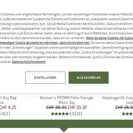
n Cookies und vergleichbare Technologien, um die notwendigen Funktionen unserer Website
n. Außerdem bieten wir zusätzliche Dienste und Funktionen an, analysieren unseren Datenv
Werbung zu personalisieren, bzw. Social Media-Funktionen bereitzustellen. Dadurch erfahren
, Werbe- und Analysepartner von deiner Nutzung unserer Website; diese sitzen teilweise in D
Garantien zum Schutz deiner Daten, etwa vor dem Zugriff durch Behörden. Durch Anklicken 
rklärst du dich damit einverstanden, dass wir so verfahren.
Wenn du keine Cookies mit Ausn
twendigen Cookie akzeptieren möchtest, dann klicke bitte hier
. Du kannst deine Cookie Eins
t in den „Einstellungen“ anpassen und einzelne Kategorien auswählen. Deine Einwilligung ist f
dieser Website nicht notwendig und kann jederzeit unter „Cookie Einstellungen“ im unteren B
errufen oder erstmals vergeben werden. Weitere Informationen, auch zu Risiken der Drittlan
n unseren
Datenschutzhinweisen
.
40%
80%
Rabatt
Rabatt
EINSTELLUNGEN
ALLE AUSWÄHLEN
KE
C
MARKE
PROTEST
I Dry Bag
Artikel
Women's PRTMM Patio Triangle
Artikel
HeladagenSt. Insulated
tgruppe
ck
Produktgruppe
Bikini-Top
Pro
Isol
eis
duzierter Preis
CHF 4.21
CHF 38.95
Preis
reduzierter Preis
CHF 23.37
CHF 24.
5.0
(
2
)
4.9
(
23
)