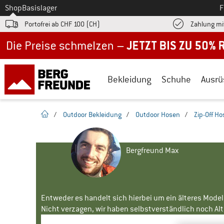
Zum
Shop
Basislager
F
Portofrei ab CHF 100 (CH)
Zahlung mi
Jetzt bis zu 50% Rabatt im Sommer Sale
Bekleidung
Schuhe
Ausrü
Startseite
/
Outdoor Bekleidung
/
Outdoor Hosen
/
Zip-Off H
Bergfreund Max
Entweder es handelt sich hierbei um ein älteres Mode
Nicht verzagen, wir haben selbstverständlich noch Alte