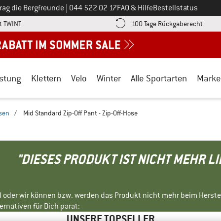
Ruf uns an unter
rag die Bergfreunde
|
044 522 02 17
FAQ & Hilfe
Bestellstatus
Finde die Zahlungs-Infos hier! Öffnet sich in einer Infobox
Gehe h
t TWINT
100 Tage Rückgaberecht
stung
Klettern
Velo
Winter
Alle Sportarten
Marke
osen
/
Mid Standard Zip-Off Pant - Zip-Off-Hose
"DIESES PRODUKT IST NICHT MEHR L
ll oder wir können bzw. werden das Produkt nicht mehr beim Herste
rnativen für Dich parat:
UNSERE TOPSELLER