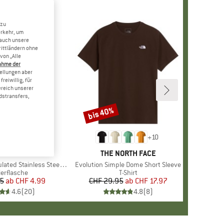
 zu
erkehr, um
 auch unsere
rittländern ohne
von „Alle
ahme der
tellungen aber
reiwillig, für
ereich unserer
dstransfers,
bis 40%
Rabatt
+
10
MARKE
STOIC
MARKE
THE NORTH FACE
 Stainless Steel Bottle 500
Artikel
Evolution Simple Dome Short Sleeve
duktgruppe
ierflasche
Produktgruppe
T-Shirt
95
ab
Preis
reduzierter Preis
CHF 4.99
CHF 29.95
ab
Preis
reduzierter Preis
CHF 17.97
4.6
(
20
)
4.8
(
8
)