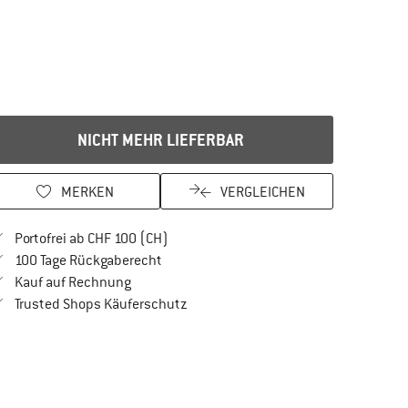
NICHT MEHR LIEFERBAR
MERKEN
VERGLEICHEN
Finde mehr Informationen zu den Versan
Portofrei ab CHF 100 (CH)
Gehe hier zu den Rückgabe-Richtlinien Öf
100 Tage Rückgaberecht
Finde die Zahlungs-Infos hier! Öffnet sich in 
Kauf auf Rechnung
Finde alle Infos hier!
Trusted Shops Käuferschutz