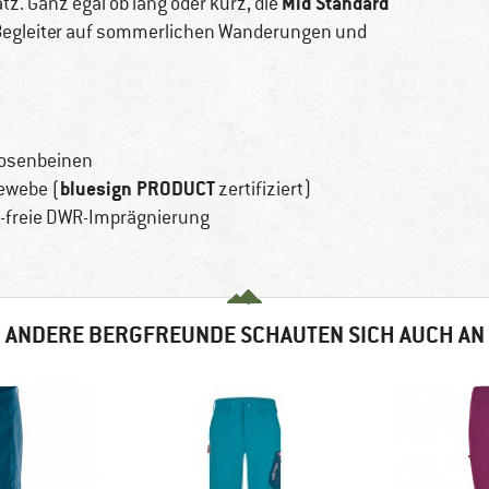
Mid Standard
z. Ganz egal ob lang oder kurz, die
 Begleiter auf sommerlichen Wanderungen und
Hosenbeinen
bluesign PRODUCT
ewebe (
zertifiziert)
-freie DWR-Imprägnierung
ANDERE BERGFREUNDE SCHAUTEN SICH AUCH AN