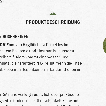
hy,
PRODUKTBESCHREIBUNG
N HOSENBEINEN
-Off Pant
Haglöfs
von
hast Du beides im
eltem Polyamid und Elasthan ist äusserst
reiheit. Zudem kommt eine wasser- und
, die garantiert PFC-frei ist. Wenn die Hitze
der abzippbaren Hosenbeine im Handumdrehen in
 Sitz und verfügt zusätzlich über praktische
gkeiten finden in der Oberschenkeltasche mit