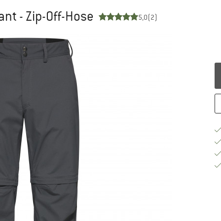
ant - Zip-Off-Hose
5,0
(2)