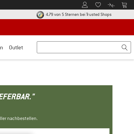
Zum Kundenkonto
Zum 
Zum Merkzettel.
Zum Produk
ier zu den Rückgabe-Richtlinien Öffnet sich in einer Infobox
Finde alle In
4.79 von 5 Sternen
bei Trusted Shops
n
Outlet
IEFERBAR."
ller nachbestellen.