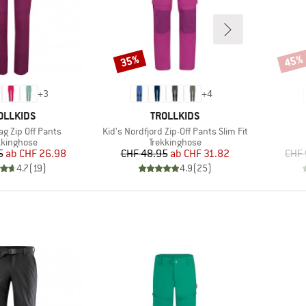
35%
45%
Rabatt
Rabat
+
3
+
4
RKE
MARKE
OLLKIDS
TROLLKIDS
Artikel
ag Zip Off Pants
Kid's Nordfjord Zip-Off Pants Slim Fit
duktgruppe
Produktgruppe
kkinghose
Trekkinghose
Preis
reduzierter Preis
Preis
reduzierter Preis
5
ab
CHF 26.98
CHF 48.95
ab
CHF 31.82
CHF 
4.7
(
19
)
4.9
(
25
)