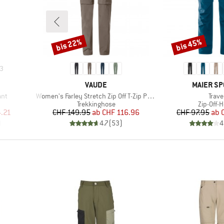
bis 22%
bis 45%
Rabatt
Rabatt
3
MARKE
MARKE
VAUDE
MAIER SP
Artikel
Artike
ant
Women's Farley Stretch Zip Off T-Zip Pants II
Trave
e
Produktgruppe
Produkt
Trekkinghose
Zip-Off-
rter Preis
Preis
reduzierter Preis
Pr
re
.21
CHF 149.95
ab
CHF 116.96
CHF 97.95
ab
)
4.7
(
53
)
4