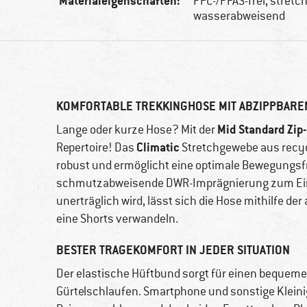
Materialeigenschaften:
PFC-/PFAS-frei, stretc
wasserabweisend
KOMFORTABLE TREKKINGHOSE MIT ABZIPPBARE
Mid Standard Zip
Lange oder kurze Hose? Mit der
Climatic
Repertoire! Das
Stretchgewebe aus recyc
robust und ermöglicht eine optimale Bewegungsf
schmutzabweisende DWR-Imprägnierung zum Einsatz
unerträglich wird, lässt sich die Hose mithilfe 
eine Shorts verwandeln.
BESTER TRAGEKOMFORT IN JEDER SITUATION
Der elastische Hüftbund sorgt für einen bequemen
Gürtelschlaufen. Smartphone und sonstige Kleini