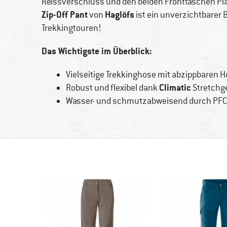
Reissverschluss und den beiden Fronttaschen Plat
Zip-Off Pant
Haglöfs
von
ist ein unverzichtbarer
Trekkingtouren!
Das Wichtigste im Überblick:
Vielseitige Trekkinghose mit abzippbaren 
Climatic
Robust und flexibel dank
Stretchg
Wasser- und schmutzabweisend durch PFC