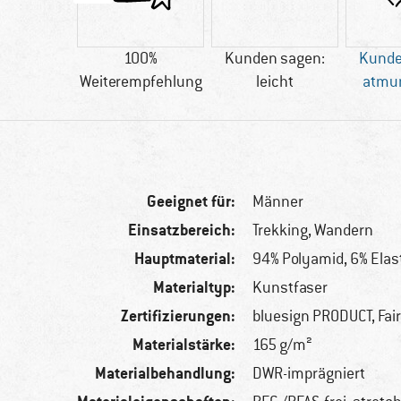
n PRODUCT
100%
Kunden sagen:
Kunde
Weiterempfehlung
leicht
atmu
Geeignet für:
Männer
Einsatzbereich:
Trekking, Wandern
Hauptmaterial:
94% Polyamid, 6% Ela
Materialtyp:
Kunstfaser
Zertifizierungen:
bluesign PRODUCT, Fai
Materialstärke:
165 g/m²
Materialbehandlung:
DWR-imprägniert