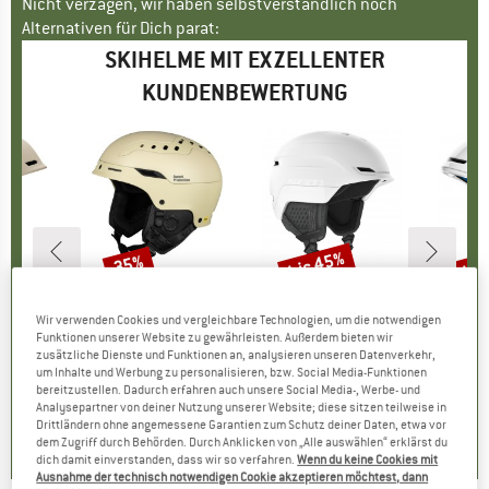
Nicht verzagen, wir haben selbstverständlich noch
Alternativen für Dich parat:
SKIHELME MIT EXZELLENTER
KUNDENBEWERTUNG
bis 45%
bis
35%
Rabatt
Rabatt
Raba
ON
MARKE
SWEET PROTECTION
MARKE
SCOTT
ro
Artikel
Switcher MIPS Helmet
Artikel
Helmet Chase 2
Ar
Ob
Wir verwenden Cookies und vergleichbare Technologien, um die notwendigen
ktgruppe
lm
Produktgruppe
Skihelm
Produktgruppe
Skihelm
P
S
Funktionen unserer Website zu gewährleisten. Außerdem bieten wir
.95
eis
duzierter Preis
CHF 298.95
Preis
reduzierter Preis
CHF 113.95
Preis
reduzierter Preis
ab
CHF 
zusätzliche Dienste und Funktionen an, analysieren unseren Datenverkehr,
1.26
CHF 194.32
CHF 62.67
CH
um Inhalte und Werbung zu personalisieren, bzw. Social Media-Funktionen
bereitzustellen. Dadurch erfahren auch unsere Social Media-, Werbe- und
+
1
Analysepartner von deiner Nutzung unserer Website; diese sitzen teilweise in
Drittländern ohne angemessene Garantien zum Schutz deiner Daten, etwa vor
5.0
(
4
)
5.0
(
2
)
5.0
(
1
)
dem Zugriff durch Behörden. Durch Anklicken von „Alle auswählen“ erklärst du
dich damit einverstanden, dass wir so verfahren.
Wenn du keine Cookies mit
Ausnahme der technisch notwendigen Cookie akzeptieren möchtest, dann