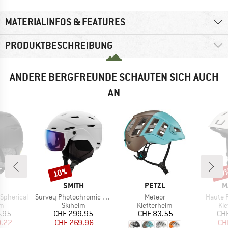
MATERIALINFOS & FEATURES
PRODUKTBESCHREIBUNG
ANDERE BERGFREUNDE SCHAUTEN SICH AUCH
AN
10%
10
Rabatt
Raba
KE
MARKE
MARKE
M
SMITH
PETZL
M
Artikel
Artikel
Artikel
Spherical
Survey Photochromic S1-S2 (VLT 30-50%)
Meteor
Haute 
ktgruppe
Produktgruppe
Produktgruppe
Pr
lm
Skihelm
Kletterhelm
Kl
eis
duzierter Preis
Preis
reduzierter Preis
Preis
.95
CHF 299.95
CHF 83.55
CH
0.22
CHF 269.96
CH